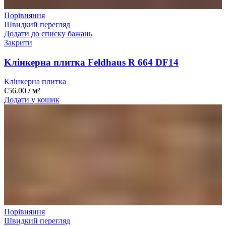
Порівняння
Швидкий перегляд
Додати до списку бажань
Закрити
Kлінкерна плитка Feldhaus R 664 DF14
Клінкерна плитка
€
56.00
/ м²
Додати у кошик
Порівняння
Швидкий перегляд