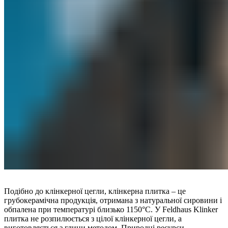
Подібно до клінкерної цегли, клінкерна плитка – це
грубокерамічна продукція, отримана з натуральної сировини і
обпалена при температурі близько 1150°C. У Feldhaus Klinker
плитка не розпилюється з цілої клінкерної цегли, а
виготовляється з глини методом. Природні ресурси