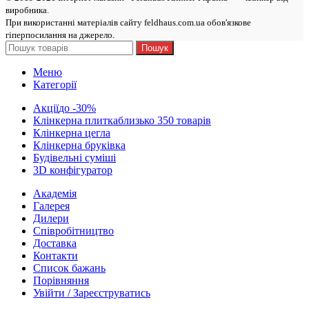
виробникa.
При використанні матеріалів сайту feldhaus.com.ua обов'язкове
гіперпосилання на джерело.
Пошук
Меню
Категорії
Акції
до -30%
Клінкерна плитка
близько 350 товарів
Клінкерна цегла
Клінкерна бруківка
Будівельні суміші
3D конфігуратор
Академія
Галерея
Дилери
Cпівробітництво
Доставка
Контакти
Список бажань
Порівняння
Увійти / Зареєструватись