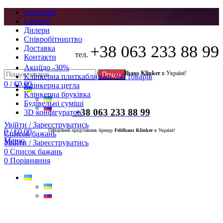
Академія
Галерея
Дилери
Cпівробітництво
+38 063 233 88 99
Доставка
тел.
Контакти
Акції
до -30%
Офіційний представник бренду
Feldhaus Klinker
в Україні!
Пошук
Клінкерна плитка
близько 350 товарів
0
/
€
0.00
Клінкерна цегла
Клінкерна бруківка
Будівельні суміші
+38 063 233 88 99
3D конфігуратор
Увійти / Зареєструватись
0
/
€
0.00
Офіційний представник бренду
Feldhaus Klinker
в Україні!
Список бажань
Меню
Увійти / Зареєструватись
0
Список бажань
0
Порівняння