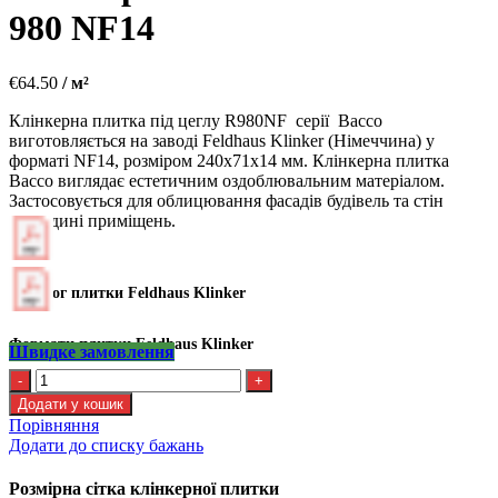
980 NF14
€
64.50
/ м²
Клінкерна плитка під цеглу R980NF серії Bacco
виготовляється на заводі Feldhaus Klinker (Німеччина) у
форматі NF14, розміром 240х71х14 мм. Клінкерна плитка
Bacco виглядає естетичним оздоблювальним матеріалом.
Застосовується для облицювання фасадів будівель та стін
усередині приміщень.
Каталог плитки Feldhaus Klinker
Формати плитки Feldhaus Klinker
Швидке замовлення
Kлінкерна
плитка
Додати у кошик
Feldhaus
Порівняння
R
Додати до списку бажань
980
NF14
Розмірна сітка клінкерної плитки
кількість