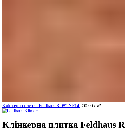
Kлінкерна плитка Feldhaus R 985 NF14
€
60.00
/ м²
Kлінкерна плитка Feldhaus R