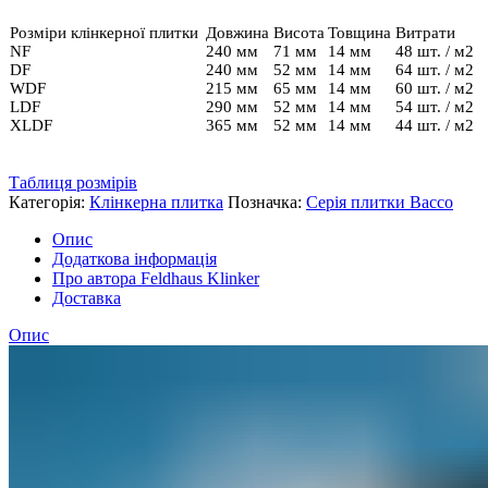
Розміри клінкерної плитки
Довжина
Висота
Товщина
Витрати
NF
240 мм
71 мм
14 мм
48 шт. / м2
DF
240 мм
52 мм
14 мм
64 шт. / м2
WDF
215 мм
65 мм
14 мм
60 шт. / м2
LDF
290 мм
52 мм
14 мм
54 шт. / м2
XLDF
365 мм
52 мм
14 мм
44 шт. / м2
Таблиця розмірів
Категорія:
Клінкерна плитка
Позначка:
Серія плитки Bacco
Опис
Додаткова інформація
Про автора Feldhaus Klinker
Доставка
Опис