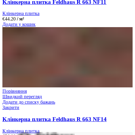
Kлінкерна плитка Feldhaus R 663 NF11
Клінкерна плитка
€
44.20
/ м²
Додати у кошик
Порівняння
Швидкий перегляд
Додати до списку бажань
Закрити
Kлінкерна плитка Feldhaus R 663 NF14
Клінкерна плитка