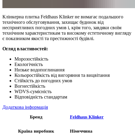
Клінкерна плитка Feldhaus Klinker не вимагає подальшого
технічного обслуговування, захищає будинок від
несприятливих погодних умов і, крім того, завдяки своїм
технічним характеристикам та високому естетичному вигляду
є показником якості та престижності будівлі.
Огляд властивостей:
Морозостійкість
Екологічність
Низьке водопоглинання
Кольоростійкість від вигоряння та вицвітання
Стійкість до погодних умов
Вогнестійкість
WDVS-сумісність
Відповідність стандартам
Додаткова інформація
Бренд
Feldhaus Klinker
Країна виробник
Німеччина