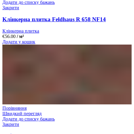
Додати до списку бажань
Закрити
Kлінкерна плитка Feldhaus R 658 NF14
Клінкерна плитка
€
56.00
/ м²
Додати у кошик
Порівняння
Швидкий перегляд
Додати до списку бажань
Закрити