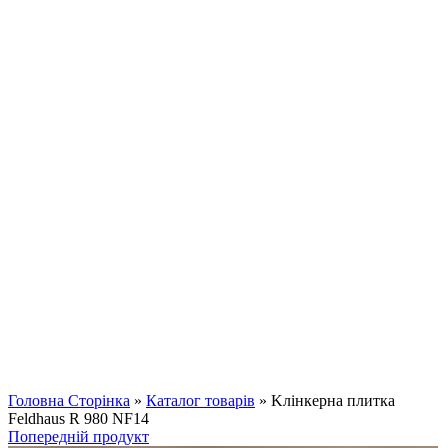
Клацніть, щоб збільшити
Головна Сторінка
»
Каталог товарів
»
Kлінкерна плитка
Feldhaus R 980 NF14
Попередній продукт