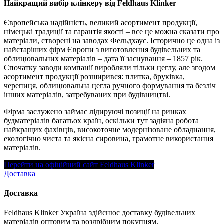
Найкращий вибір клінкеру від Feldhaus Klinker
Європейська надійність, великий асортимент продукції,
німецькі традиції та гарантія якості – все це можна сказати про
матеріали, створені на заводах Фельдхаус. Історично це одна із
найстаріших фірм Європи з виготовлення будівельних та
облицювальних матеріалів – дата її заснування – 1857 рік.
Спочатку заводи компанії виробляли тільки цеглу, але згодом
асортимент продукції розширився: плитка, бруківка,
черепиця, облицювальна цегла ручного формування та безліч
інших матеріалів, затребуваних при будівництві.
Фірма заслужено займає лідируючі позиції на ринках
будматеріалів багатьох країн, оскільки тут задіяна робота
найкращих фахівців, високоточне модернізоване обладнання,
екологічно чиста та якісна сировина, грамотне використання
матеріалів.
Перейти на офіційний сайт Feldhaus Klinker
Доставка
Доставка
Feldhaus Klinker Україна здійснює доставку будівельних
матеріалів оптовим та роздрібним покупцям.