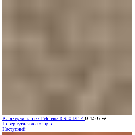
Kлінкерна плитка Feldhaus R 980 DF14
€
64.50
/ м²
Повернутися до товарів
Наступний