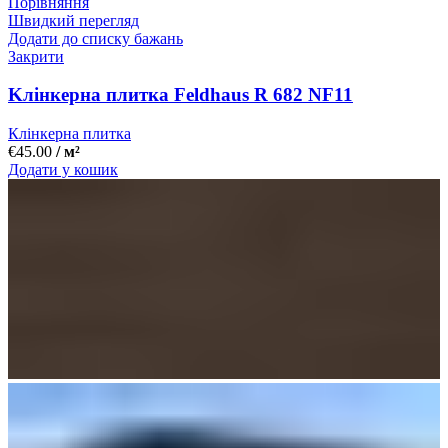
Порівняння
Швидкий перегляд
Додати до списку бажань
Закрити
Kлінкерна плитка Feldhaus R 682 NF11
Клінкерна плитка
€
45.00
/ м²
Додати у кошик