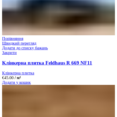
Порівняння
Швидкий перегляд
Додати до списку бажань
Закрити
Kлінкерна плитка Feldhaus R 669 NF11
Клінкерна плитка
€
45.00
/ м²
Додати у кошик