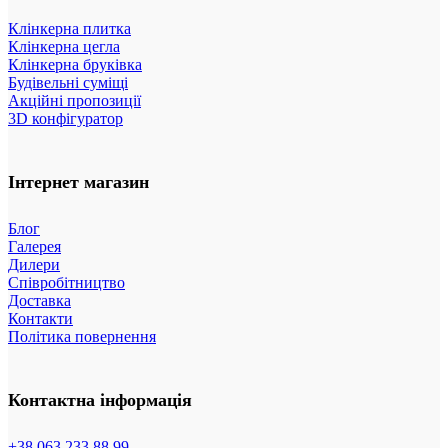
Клінкерна плитка
Клінкерна цегла
Клінкерна бруківка
Будівельні суміщі
Акційні пропозиції
3D конфігуратор
Інтернет магазин
Блог
Галерея
Дилери
Співробітництво
Доставка
Контакти
Політика повернення
Контактна інформація
+38 063 233 88 99