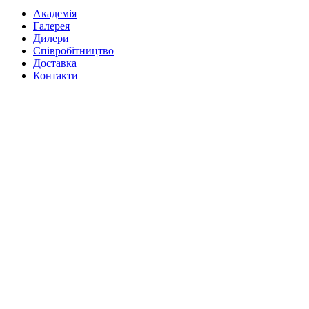
Академія
Галерея
Дилери
Cпівробітництво
Доставка
Контакти
Список бажань
Порівняння
Увійти / Зареєструватись
Кошик
закрити
Увійти
закрити
Ще немає аккаунту?
Створити аккаунт
Facebook
Instagram
YouTube
WhatsApp
WhatsApp
Telegram
Переглядаючи цей веб-сайт, ви погоджуєтеся на використання
файлів
cookie
.
Прийняти