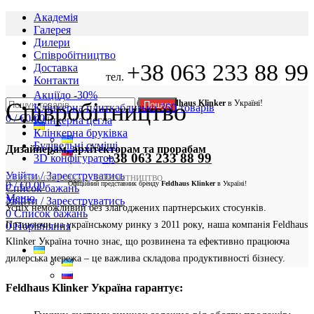
Академія
Галерея
Дилери
Cпівробітництво
+38 063 233 88 99
Доставка
тел.
Контакти
Акції
до -30%
Співробітництво
Офіційний представник бренду
Feldhaus Klinker
в Україні!
Пошук
Клінкерна плитка
близько 350 товарів
0
/
€
0.00
Клінкерна цегла
Клінкерна бруківка
Будівельні суміші
Дизайнерам, архітекторам та прорабам
+38 063 233 88 99
3D конфігуратор
Увійти / Зареєструватись
ГОЛОВНА СТОРІНКА
»
СПІВРОБІТНИЦТВО
0
/
€
0.00
Офіційний представник бренду
Feldhaus Klinker
в Україні!
Список бажань
Меню
Увійти / Зареєструватись
Успіх неможливий без злагоджених партнерських стосунків.
0
Список бажань
Працюючи на українському ринку з 2011 року, наша компанія Feldhaus
0
Порівняння
Klinker Україна точно знає, що розвинена та ефективно працююча
дилерська мережа – це важлива складова продуктивності бізнесу.
Feldhaus Klinker Україна гарантує: