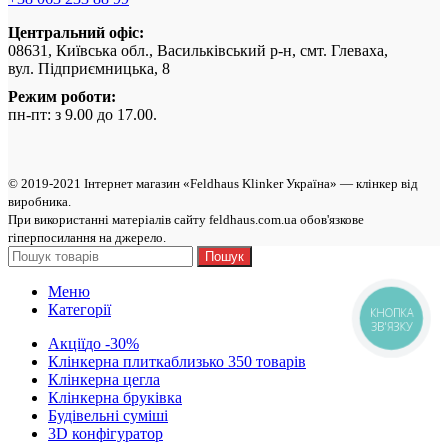
Центральний офіс:
08631, Київська обл., Васильківський р-н, смт. Глеваха,
вул. Підприємницька, 8
Режим роботи:
пн-пт: з 9.00 до 17.00.
© 2019-2021 Інтернет магазин «Feldhaus Klinker Україна» — клінкер від
виробникa.
При використанні матеріалів сайту feldhaus.com.ua обов'язкове
гіперпосилання на джерело.
Пошук
Меню
Категорії
КНОПКА
ЗВ'ЯЗКУ
Акції
до -30%
Клінкерна плитка
близько 350 товарів
Клінкерна цегла
Клінкерна бруківка
Будівельні суміші
3D конфігуратор