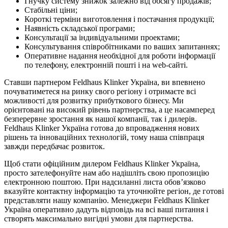
Гнучку систему знижок залежно від обсягу продажів;
Стабільні ціни;
Короткі терміни виготовлення і постачання продукції;
Наявність складської програми;
Консультації за індивідуальними проектами;
Консультування співробітниками по ваших запитаннях;
Оперативне надання необхідної для роботи інформації
по телефону, електронній пошті і на web-сайті.
Ставши партнером Feldhaus Klinker Україна, ви впевнено
почуватиметеся на ринку свого регіону і отримаєте всі
можливості для розвитку прибуткового бізнесу. Ми
орієнтовані на високий рівень партнерства, а це насамперед
безперервне зростання як нашої компанії, так і дилерів.
Feldhaus Klinker Україна готова до впровадження нових
рішень та інноваційних технологій, тому наша співпраця
завжди передбачає розвиток.
Щоб стати офіційним дилером Feldhaus Klinker Україна,
просто зателефонуйте нам або надішліть свою пропозицію
електронною поштою. При надсиланні листа обов’язково
вказуйте контактну інформацію та уточнюйте регіон, де готові
представляти нашу компанію. Менеджери Feldhaus Klinker
Україна оперативно дадуть відповідь на всі ваші питання і
створять максимально вигідні умови для партнерства.