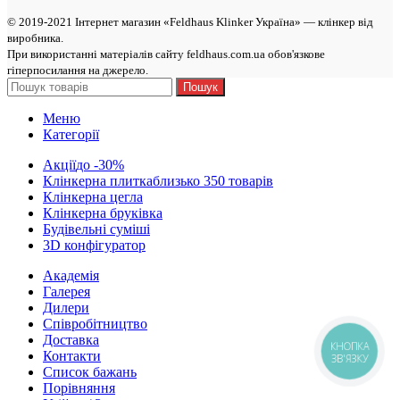
© 2019-2021 Інтернет магазин «Feldhaus Klinker Україна» — клінкер від
виробникa.
При використанні матеріалів сайту feldhaus.com.ua обов'язкове
гіперпосилання на джерело.
Пошук
Меню
Категорії
Акції
до -30%
Клінкерна плитка
близько 350 товарів
Клінкерна цегла
Клінкерна бруківка
Будівельні суміші
3D конфігуратор
Академія
Галерея
Дилери
Cпівробітництво
Доставка
КНОПКА
Контакти
ЗВ'ЯЗКУ
Список бажань
Порівняння