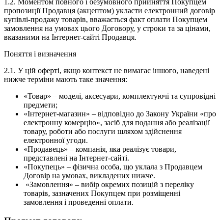
1.2. Моментом повного і безумовного прийняття Покупцем
пропозиції Продавця (акцептом) укласти електронний договір
купівлі-продажу товарів, вважається факт оплати Покупцем
замовлення на умовах цього Договору, у строки та за цінами,
вказаними на Інтернет-сайті Продавця.
Поняття і визначення
2.1. У цій оферті, якщо контекст не вимагає іншого, наведені
нижче терміни мають таке значення:
«Товар» – моделі, аксесуари, комплектуючі та супровідні
предмети;
«Інтернет-магазин» – відповідно до Закону України «про
електронну комерцію», засіб для подання або реалізації
товару, роботи або послуги шляхом здійснення
електронної угоди.
«Продавець» – компанія, яка реалізує товари,
представлені на Інтернет-сайті.
«Покупець» – фізична особа, що уклала з Продавцем
Договір на умовах, викладених нижче.
«Замовлення» – вибір окремих позицій з переліку
товарів, зазначених Покупцем при розміщенні
замовлення і проведенні оплати.