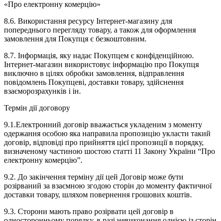
«Про електронну комерцію»
8.6. Використання ресурсу Інтернет-магазину для
попереднього перегляду товару, а також для оформлення
замовлення для Покупця є безкоштовним.
8.7. Інформація, яку надає Покупцем є конфіденційною.
Інтернет-магазин використовує інформацію про Покупця
виключно в цілях обробки замовлення, відправлення
повідомлень Покупцеві, доставки товару, здійснення
взаєморозрахунків і ін.
Термін дії договору
9.1.Електронний договір вважається укладеним з моменту
одержання особою яка направила пропозицію укласти такий
договір, відповіді про прийняття цієї пропозиції в порядку,
визначеному частиною шостою статті 11 Закону України “Про
електронну комерцію”.
9.2. До закінчення терміну дії цей Договір може бути
розірваний за взаємною згодою сторін до моменту фактичної
доставки товару, шляхом повернення грошових коштів.
9.3. Сторони мають право розірвати цей договір в
односторонньому порядку, в разі невиконання однією із сторін