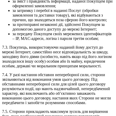
за зміст і правдивість інформації, наданої Покупцем при
оформленні замовлення;
за затримку і перебої в наданні Послуг (обробки
замовлення та доставки товару), які відбуваються з
причин, що знаходяться поза сферою його контролю;
за протиправні незаконні дії, здійснені Покупцем за
допомогою даного доступу до мережі Інтернет;
за передачу Покупцем своїх мережевих ідентифікаторів
– IP, MAC-адреси, логіна і пароля третім особам;
7.3. Покупець, використовуючи наданий йому доступ до
мережі Інтернет, самостійно несе відповідальність за шкоду,
заподіяну його діями (особисто, навіть якщо під його логіном
знаходилося іншу особу) особам або їх майну, юридичним
особам, державі чи моральним принципам моральності.
7.4. У разі настання обставин непереборної сили, сторони
звільняються від виконання умов цього договору. Під
обставинами непереборної сили для цілей цього договору
розуміються події, що мають надзвичайний, непередбачений
характер, які виключають або об’єктивно заважають
виконанню цього договору, настання яких Сторони не могли
передбачити і запобігти розумними способами.
7.5. Сторони прикладають максимум зусиль для вирішення