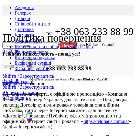
Академія
Галерея
Дилери
Cпівробітництво
+38 063 233 88 99
Доставка
тел.
Політика повернення
Контакти
Акції
до -30%
Офіційний представник бренду
Feldhaus Klinker
в Україні!
Пошук
Клінкерна плитка
близько 350 товарів
0
/
€
0.00
Клінкерна цегла
Feldhaus Klinker, якість - понад усе!
Клінкерна бруківка
Будівельні суміші
ГОЛОВНА СТОРІНКА
»
ДОГОВІР ПУБЛІЧНОЇ ОФЕРТИ
+38 063 233 88 99
3D конфігуратор
Увійти / Зареєструватись
0
/
€
0.00
Офіційний представник бренду
Feldhaus Klinker
в Україні!
Список бажань
Загальні положення
Меню
Увійти / Зареєструватись
0
Список бажань
1.1. Справжня оферта, є офіційною пропозицією «Компанія
0
Порівняння
Фельдхаус Клінкер Україна», далі за текстом – «Продавець»,
укласти Договір купівлі-продажу товарів дистанційним
способом, тобто через Інтернет-магазин, далі по тексту –
«Договір», і розміщує Публічну оферту (пропозицію ) на
офіційному інтернет-сайті Продавця «
https://feldhaus.com.ua/
»
(далі -« Інтернет-сайт »).