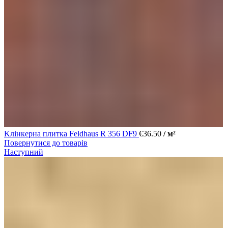
Kлінкерна плитка Feldhaus R 356 DF9
€
36.50
/ м²
Повернутися до товарів
Наступний