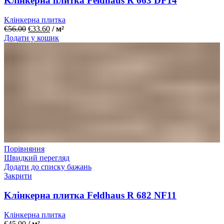
Kлінкерна плитка Feldhaus R 663 DF14
Клінкерна плитка
€
56.00
€
33.60
/ м²
Додати у кошик
Порівняння
Швидкий перегляд
Додати до списку бажань
Закрити
Kлінкерна плитка Feldhaus R 682 NF11
Клінкерна плитка
€
45.00
/ м²