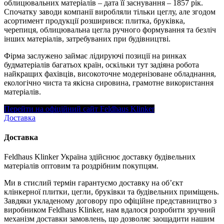
облицювальних матеріалів – дата її заснування – 1857 рік.
Спочатку заводи компанії виробляли тільки цеглу, але згодом
асортимент продукції розширився: плитка, бруківка,
черепиця, облицювальна цегла ручного формування та безліч
інших матеріалів, затребуваних при будівництві.
Фірма заслужено займає лідируючі позиції на ринках
будматеріалів багатьох країн, оскільки тут задіяна робота
найкращих фахівців, високоточне модернізоване обладнання,
екологічно чиста та якісна сировина, грамотне використання
матеріалів.
Перейти на офіційний сайт Feldhaus Klinker
Доставка
Доставка
Feldhaus Klinker Україна здійснює доставку будівельних
матеріалів оптовим та роздрібним покупцям.
Ми в стислий термін гарантуємо доставку на об’єкт
клінкерної плитки, цегли, бруківки та будівельних приміщень.
Завдяки укладеному договору про офіційне представництво з
виробником Feldhaus Klinker, нам вдалося розробити зручний
механізм доставки замовлень, що дозволяє заощадити нашим