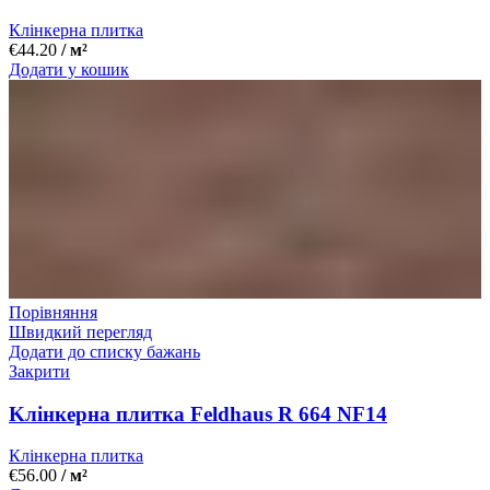
Клінкерна плитка
€
44.20
/ м²
Додати у кошик
Порівняння
Швидкий перегляд
Додати до списку бажань
Закрити
Kлінкерна плитка Feldhaus R 664 NF14
Клінкерна плитка
€
56.00
/ м²