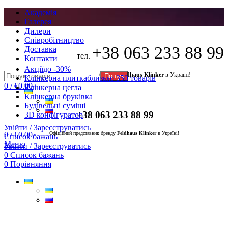
Академія
Галерея
Дилери
Cпівробітництво
+38 063 233 88 99
Доставка
тел.
Контакти
Акції
до -30%
Офіційний представник бренду
Feldhaus Klinker
в Україні!
Пошук
Клінкерна плитка
близько 350 товарів
0
/
€
0.00
Клінкерна цегла
Клінкерна бруківка
Будівельні суміші
+38 063 233 88 99
3D конфігуратор
Увійти / Зареєструватись
0
/
€
0.00
Офіційний представник бренду
Feldhaus Klinker
в Україні!
Список бажань
Меню
Увійти / Зареєструватись
0
Список бажань
0
Порівняння