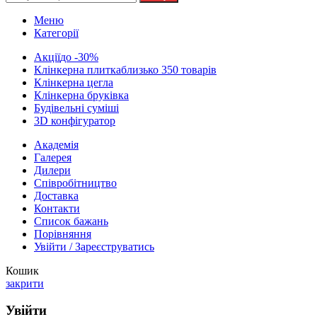
Меню
Категорії
Акції
до -30%
Клінкерна плитка
близько 350 товарів
Клінкерна цегла
Клінкерна бруківка
Будівельні суміші
3D конфігуратор
Академія
Галерея
Дилери
Cпівробітництво
Доставка
Контакти
Список бажань
Порівняння
Увійти / Зареєструватись
Кошик
закрити
Увійти