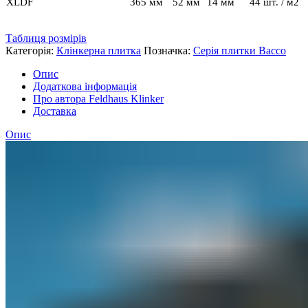
XLDF
365 мм
52 мм
14 мм
44 шт. / м2
Таблиця розмірів
Категорія:
Клінкерна плитка
Позначка:
Серія плитки Bacco
Опис
Додаткова інформація
Про автора Feldhaus Klinker
Доставка
Опис