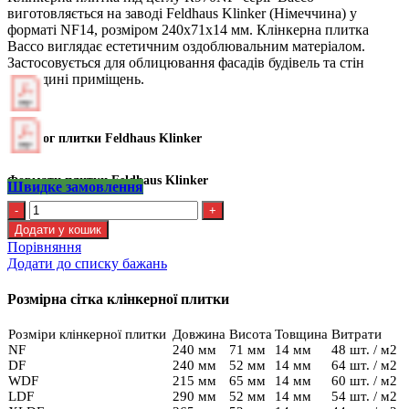
виготовляється на заводі Feldhaus Klinker (Німеччина) у
форматі NF14, розміром 240х71х14 мм. Клінкерна плитка
Bacco виглядає естетичним оздоблювальним матеріалом.
Застосовується для облицювання фасадів будівель та стін
усередині приміщень.
Каталог плитки Feldhaus Klinker
Формати плитки Feldhaus Klinker
Швидке замовлення
Kлінкерна
плитка
Додати у кошик
Feldhaus
Порівняння
R
Додати до списку бажань
970
NF14
Розмірна сітка клінкерної плитки
кількість
Розміри клінкерної плитки
Довжина
Висота
Товщина
Витрати
NF
240 мм
71 мм
14 мм
48 шт. / м2
DF
240 мм
52 мм
14 мм
64 шт. / м2
WDF
215 мм
65 мм
14 мм
60 шт. / м2
LDF
290 мм
52 мм
14 мм
54 шт. / м2