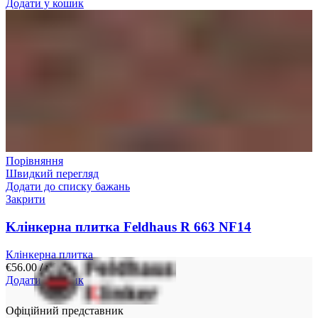
Додати у кошик
Порівняння
Швидкий перегляд
Додати до списку бажань
Закрити
Kлінкерна плитка Feldhaus R 663 NF14
Клінкерна плитка
€
56.00
/ м²
Додати у кошик
Офіційний представник