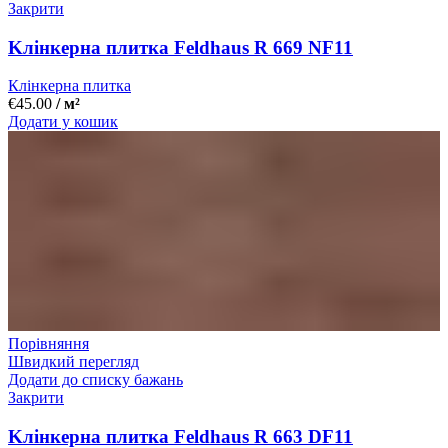
Закрити
Kлінкерна плитка Feldhaus R 669 NF11
Клінкерна плитка
€
45.00
/ м²
Додати у кошик
Порівняння
Швидкий перегляд
Додати до списку бажань
Закрити
Kлінкерна плитка Feldhaus R 663 DF11