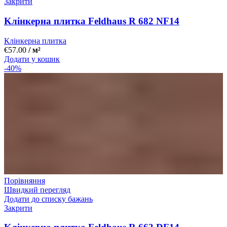
Закрити
Kлінкерна плитка Feldhaus R 682 NF14
Клінкерна плитка
€
57.00
/ м²
Додати у кошик
-40%
Порівняння
Швидкий перегляд
Додати до списку бажань
Закрити