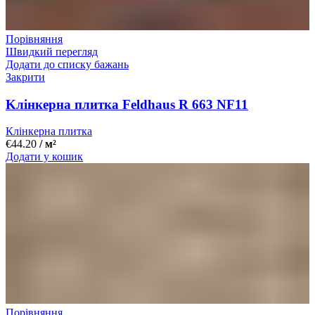
Порівняння
Швидкий перегляд
Додати до списку бажань
Закрити
Kлінкерна плитка Feldhaus R 663 NF11
Клінкерна плитка
€
44.20
/ м²
Додати у кошик
Порівняння