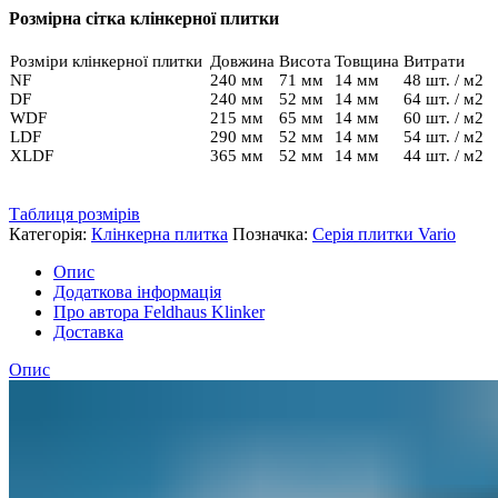
NF14
Розмірна сітка клінкерної плитки
кількість
Розміри клінкерної плитки
Довжина
Висота
Товщина
Витрати
NF
240 мм
71 мм
14 мм
48 шт. / м2
DF
240 мм
52 мм
14 мм
64 шт. / м2
WDF
215 мм
65 мм
14 мм
60 шт. / м2
LDF
290 мм
52 мм
14 мм
54 шт. / м2
XLDF
365 мм
52 мм
14 мм
44 шт. / м2
Таблиця розмірів
Категорія:
Клінкерна плитка
Позначка:
Серія плитки Vario
Опис
Додаткова інформація
Про автора Feldhaus Klinker
Доставка
Опис