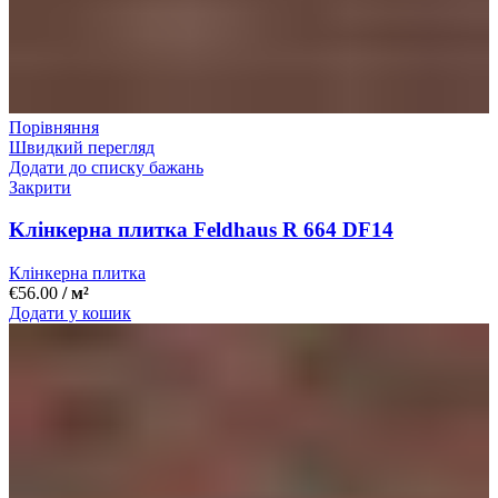
Порівняння
Швидкий перегляд
Додати до списку бажань
Закрити
Kлінкерна плитка Feldhaus R 664 DF14
Клінкерна плитка
€
56.00
/ м²
Додати у кошик