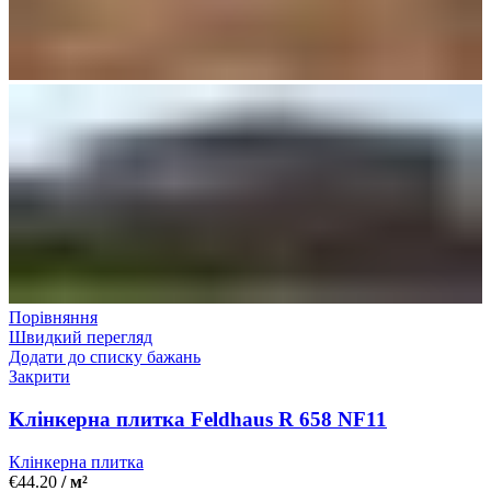
Порівняння
Швидкий перегляд
Додати до списку бажань
Закрити
Kлінкерна плитка Feldhaus R 658 NF11
Клінкерна плитка
€
44.20
/ м²