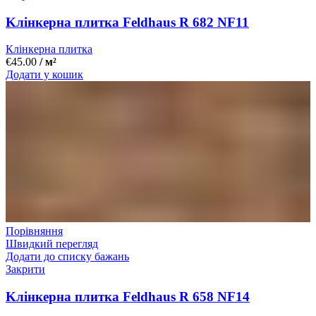
Kлінкерна плитка Feldhaus R 682 NF11
Клінкерна плитка
€
45.00
/ м²
Додати у кошик
Порівняння
Швидкий перегляд
Додати до списку бажань
Закрити
Kлінкерна плитка Feldhaus R 658 NF14