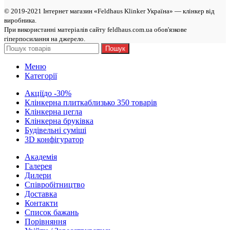
© 2019-2021 Інтернет магазин «Feldhaus Klinker Україна» — клінкер від
виробникa.
При використанні матеріалів сайту feldhaus.com.ua обов'язкове
гіперпосилання на джерело.
Пошук
Меню
Категорії
Акції
до -30%
Клінкерна плитка
близько 350 товарів
Клінкерна цегла
Клінкерна бруківка
Будівельні суміші
3D конфігуратор
Академія
Галерея
Дилери
Cпівробітництво
Доставка
Контакти
Список бажань
Порівняння