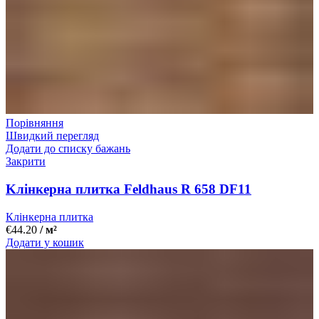
Порівняння
Швидкий перегляд
Додати до списку бажань
Закрити
Kлінкерна плитка Feldhaus R 658 DF11
Клінкерна плитка
€
44.20
/ м²
Додати у кошик