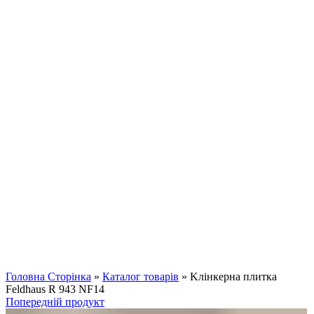
Клацніть, щоб збільшити
Головна Сторінка
»
Каталог товарів
»
Kлінкерна плитка
Feldhaus R 943 NF14
Попередній продукт