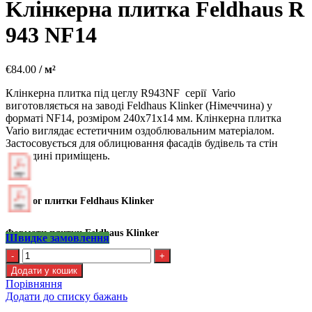
Kлінкерна плитка Feldhaus R
943 NF14
€
84.00
/ м²
Клінкерна плитка під цеглу R943NF серії Vario
виготовляється на заводі Feldhaus Klinker (Німеччина) у
форматі NF14, розміром 240х71х14 мм. Клінкерна плитка
Vario виглядає естетичним оздоблювальним матеріалом.
Застосовується для облицювання фасадів будівель та стін
усередині приміщень.
Каталог плитки Feldhaus Klinker
Формати плитки Feldhaus Klinker
Швидке замовлення
Kлінкерна
плитка
Додати у кошик
Feldhaus
Порівняння
R
Додати до списку бажань
943