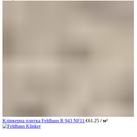
Kлінкерна плитка Feldhaus R 943 NF11
€
61.25
/ м²