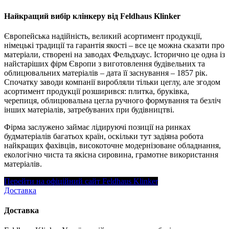
Найкращий вибір клінкеру від Feldhaus Klinker
Європейська надійність, великий асортимент продукції,
німецькі традиції та гарантія якості – все це можна сказати про
матеріали, створені на заводах Фельдхаус. Історично це одна із
найстаріших фірм Європи з виготовлення будівельних та
облицювальних матеріалів – дата її заснування – 1857 рік.
Спочатку заводи компанії виробляли тільки цеглу, але згодом
асортимент продукції розширився: плитка, бруківка,
черепиця, облицювальна цегла ручного формування та безліч
інших матеріалів, затребуваних при будівництві.
Фірма заслужено займає лідируючі позиції на ринках
будматеріалів багатьох країн, оскільки тут задіяна робота
найкращих фахівців, високоточне модернізоване обладнання,
екологічно чиста та якісна сировина, грамотне використання
матеріалів.
Перейти на офіційний сайт Feldhaus Klinker
Доставка
Доставка