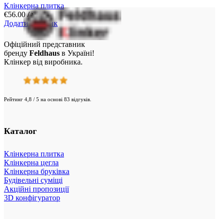
Клінкерна плитка
€
56.00
/ м²
Додати у кошик
Офіційний представник
бренду
Feldhaus
в Україні!
Клінкер від виробника.
Рейтинг 4,8 / 5 на основі 83 відгуків.
Каталог
Клінкерна плитка
Клінкерна цегла
Клінкерна бруківка
Будівельні суміщі
Акційні пропозиції
3D конфігуратор