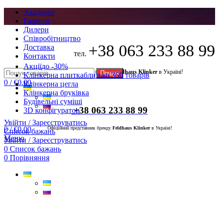
Академія
Галерея
Дилери
Cпівробітництво
+38 063 233 88 99
Доставка
тел.
Контакти
Акції
до -30%
Офіційний представник бренду
Feldhaus Klinker
в Україні!
Пошук
Клінкерна плитка
близько 350 товарів
0
/
€
0.00
Клінкерна цегла
Клінкерна бруківка
Будівельні суміші
+38 063 233 88 99
3D конфігуратор
Увійти / Зареєструватись
0
/
€
0.00
Офіційний представник бренду
Feldhaus Klinker
в Україні!
Список бажань
Меню
Увійти / Зареєструватись
0
Список бажань
0
Порівняння