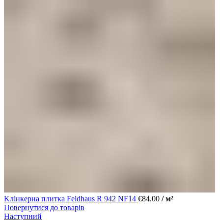
Kлінкерна плитка Feldhaus R 942 NF14
€
84.00
/ м²
Повернутися до товарів
Наступний