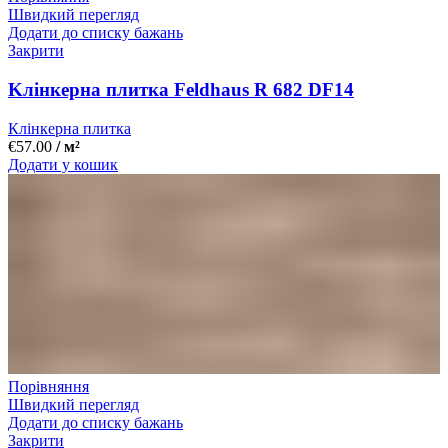
Швидкий перегляд
Додати до списку бажань
Закрити
Kлінкерна плитка Feldhaus R 682 DF14
Клінкерна плитка
€
57.00
/ м²
Додати у кошик
Порівняння
Швидкий перегляд
Додати до списку бажань
Закрити