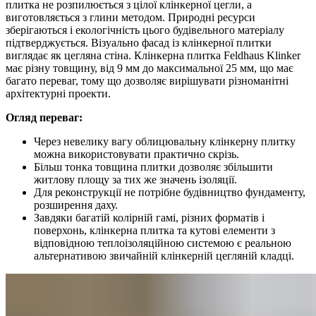
плитка не розпилюється з цілої клінкерної цегли, а
виготовляється з глини методом. Природні ресурси
зберігаються і екологічність цього будівельного матеріалу
підтверджується. Візуально фасад із клінкерної плитки
виглядає як цегляна стіна. Клінкерна плитка Feldhaus Klinker
має різну товщину, від 9 мм до максимальної 25 мм, що має
багато переваг, тому що дозволяє вирішувати різноманітні
архітектурні проекти.
Огляд переваг:
Через невелику вагу облицювальну клінкерну плитку
можна використовувати практично скрізь.
Більш тонка товщина плитки дозволяє збільшити
житлову площу за тих же значень ізоляції.
Для реконструкції не потрібне будівництво фундаменту,
розширення даху.
Завдяки багатій колірній гамі, різних форматів і
поверхонь, клінкерна плитка та кутові елементи з
відповідною теплоізоляційною системою є реальною
альтернативою звичайній клінкерній цегляній кладці.