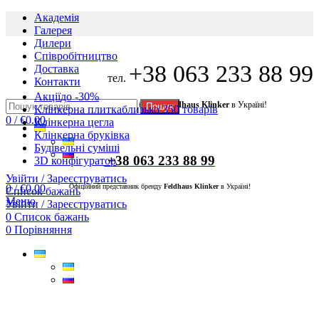
Академія
Галерея
Дилери
Cпівробітництво
+38 063 233 88 99
Доставка
тел.
Контакти
Акції
до -30%
Офіційний представник бренду
Feldhaus Klinker
в Україні!
Пошук
Клінкерна плитка
близько 350 товарів
0
/
€
0.00
Клінкерна цегла
Клінкерна бруківка
Будівельні суміші
+38 063 233 88 99
3D конфігуратор
Увійти / Зареєструватись
0
/
€
0.00
Офіційний представник бренду
Feldhaus Klinker
в Україні!
Список бажань
Меню
Увійти / Зареєструватись
0
Список бажань
0
Порівняння