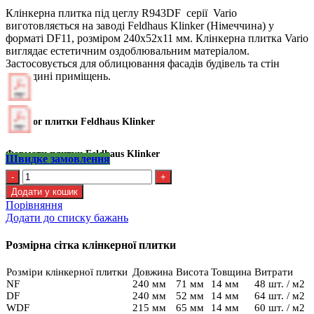
Клінкерна плитка під цеглу R943DF серії Vario
виготовляється на заводі Feldhaus Klinker (Німеччина) у
форматі DF11, розміром 240х52х11 мм. Клінкерна плитка Vario
виглядає естетичним оздоблювальним матеріалом.
Застосовується для облицювання фасадів будівель та стін
усередині приміщень.
Каталог плитки Feldhaus Klinker
Формати плитки Feldhaus Klinker
Швидке замовлення
Kлінкерна
плитка
Додати у кошик
Feldhaus
Порівняння
R
Додати до списку бажань
943
DF11
Розмірна сітка клінкерної плитки
кількість
Розміри клінкерної плитки
Довжина
Висота
Товщина
Витрати
NF
240 мм
71 мм
14 мм
48 шт. / м2
DF
240 мм
52 мм
14 мм
64 шт. / м2
WDF
215 мм
65 мм
14 мм
60 шт. / м2