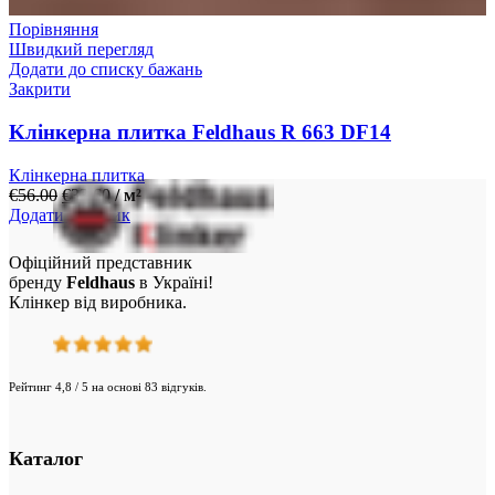
Порівняння
Швидкий перегляд
Додати до списку бажань
Закрити
Kлінкерна плитка Feldhaus R 663 DF14
Клінкерна плитка
€
56.00
€
33.60
/ м²
Додати у кошик
Офіційний представник
бренду
Feldhaus
в Україні!
Клінкер від виробника.
Рейтинг 4,8 / 5 на основі 83 відгуків.
Каталог