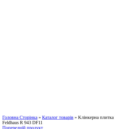
Клацніть, щоб збільшити
Головна Сторінка
»
Каталог товарів
»
Kлінкерна плитка
Feldhaus R 943 DF11
Попередній продукт