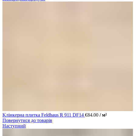
Kлінкерна плитка Feldhaus R 911 DF14
€
84.00
/ м²
Повернутися до товарів
Наступний