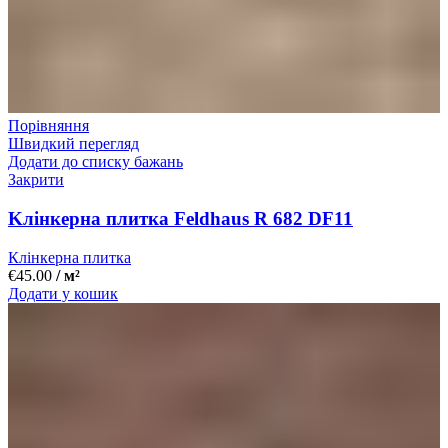
Порівняння
Швидкий перегляд
Додати до списку бажань
Закрити
Kлінкерна плитка Feldhaus R 682 DF11
Клінкерна плитка
€
45.00
/ м²
Додати у кошик