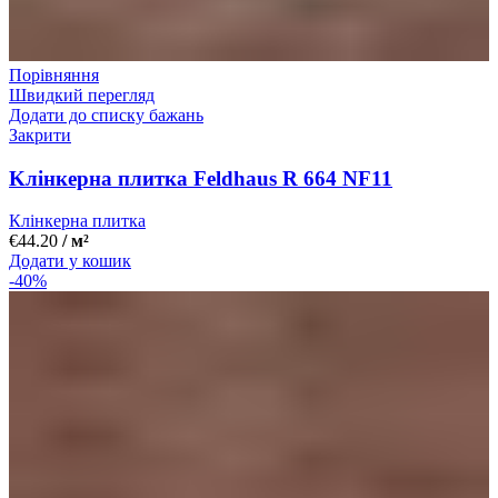
Порівняння
Швидкий перегляд
Додати до списку бажань
Закрити
Kлінкерна плитка Feldhaus R 664 NF11
Клінкерна плитка
€
44.20
/ м²
Додати у кошик
-40%