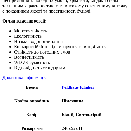
несприятливих погодних умов і, крім того, завдяки своїм
технічним характеристикам та високому естетичному вигляду
є показником якості та престижності будівлі.
Огляд властивостей:
Морозостійкість
Екологічність
Низьке водопоглинання
Кольоростійкість від вигоряння та вицвітання
Стійкість до погодних умов
Вогнестійкість
WDVS-сумісність
Відповідність стандартам
Додаткова інформація
Бренд
Feldhaus Klinker
Країна виробник
Німеччина
Колір
Білий, Світло-сірий
Розмір, мм
240x52x11