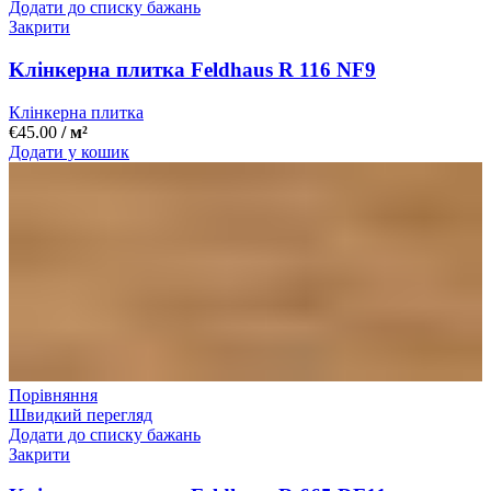
Додати до списку бажань
Закрити
Kлінкерна плитка Feldhaus R 116 NF9
Клінкерна плитка
€
45.00
/ м²
Додати у кошик
Порівняння
Швидкий перегляд
Додати до списку бажань
Закрити