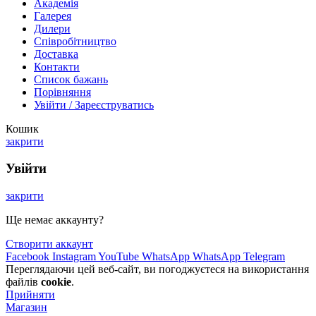
Академія
Галерея
Дилери
Cпівробітництво
Доставка
Контакти
Список бажань
Порівняння
Увійти / Зареєструватись
Кошик
закрити
Увійти
закрити
Ще немає аккаунту?
Створити аккаунт
Facebook
Instagram
YouTube
WhatsApp
WhatsApp
Telegram
Переглядаючи цей веб-сайт, ви погоджуєтеся на використання
файлів
cookie
.
Прийняти
Магазин