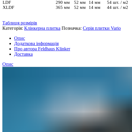
LDF
290 мм
52 мм
14 мм
54 шт. / м2
XLDF
365 мм
52 мм
14 мм
44 шт. / м2
Таблиця розмірів
Категорія:
Клінкерна плитка
Позначка:
Серія плитки Vario
Опис
Додаткова інформація
Про автора Feldhaus Klinker
Доставка
Опис