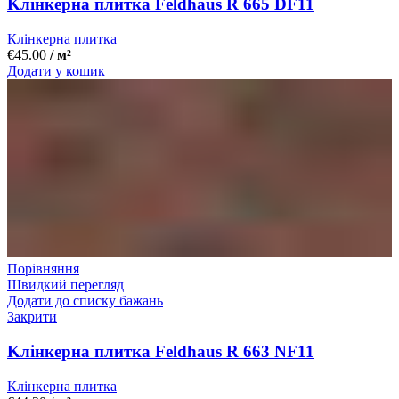
Kлінкерна плитка Feldhaus R 665 DF11
Клінкерна плитка
€
45.00
/ м²
Додати у кошик
Порівняння
Швидкий перегляд
Додати до списку бажань
Закрити
Kлінкерна плитка Feldhaus R 663 NF11
Клінкерна плитка