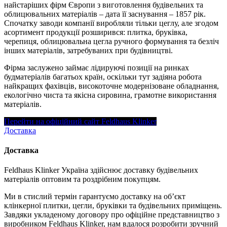
найстаріших фірм Європи з виготовлення будівельних та
облицювальних матеріалів – дата її заснування – 1857 рік.
Спочатку заводи компанії виробляли тільки цеглу, але згодом
асортимент продукції розширився: плитка, бруківка,
черепиця, облицювальна цегла ручного формування та безліч
інших матеріалів, затребуваних при будівництві.
Фірма заслужено займає лідируючі позиції на ринках
будматеріалів багатьох країн, оскільки тут задіяна робота
найкращих фахівців, високоточне модернізоване обладнання,
екологічно чиста та якісна сировина, грамотне використання
матеріалів.
Перейти на офіційний сайт Feldhaus Klinker
Доставка
Доставка
Feldhaus Klinker Україна здійснює доставку будівельних
матеріалів оптовим та роздрібним покупцям.
Ми в стислий термін гарантуємо доставку на об’єкт
клінкерної плитки, цегли, бруківки та будівельних приміщень.
Завдяки укладеному договору про офіційне представництво з
виробником Feldhaus Klinker, нам вдалося розробити зручний