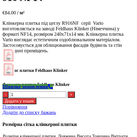
€
84.00
/ м²
Клінкерна плитка під цеглу R916NF серії Vario
виготовляється на заводі Feldhaus Klinker (Німеччина) у
форматі NF14, розміром 240х71х14 мм. Клінкерна плитка
Vario виглядає естетичним оздоблювальним матеріалом.
Застосовується для облицювання фасадів будівель та стін
усередині приміщень.
Каталог плитки Feldhaus Klinker
Формати плитки Feldhaus Klinker
Швидке замовлення
Kлінкерна
плитка
Додати у кошик
Feldhaus
Порівняння
R
Додати до списку бажань
916
NF14
Розмірна сітка клінкерної плитки
кількість
Розміри клінкерної плитки
Довжина
Висота
Товщина
Витрати