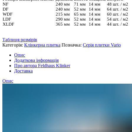
NF
240 мм
71 мм
14 мм
48 шт. / м2
DF
240 мм
52 мм
14 мм
64 шт. / м2
WDF
215 мм
65 мм
14 мм
60 шт. / м2
LDF
290 мм
52 мм
14 мм
54 шт. / м2
XLDF
365 мм
52 мм
14 мм
44 шт. / м2
Таблиця розмірів
Категорія:
Клінкерна плитка
Позначка:
Серія плитки Vario
Опис
Додаткова інформація
Про автора Feldhaus Klinker
Доставка
Опис