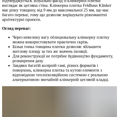
підтверджується. Візуально фасад із клінкерної плитки
виглядає як цегляна стіна. Клінкерна плитка Feldhaus Klinker
має різну товщину, від 9 мм до максимальної 25 мм, що має
багато переваг, тому що дозволяє вирішувати різноманітні
архітектурні проекти.
Огляд переваг:
Через невелику вагу облицювальну клінкерну плитку
можна використовувати практично скрізь.
Більш тонка товщина плитки дозволяє збільшити
житлову площу за тих же значень ізоляції.
Для реконструкції не потрібне будівництво фундаменту,
розширення даху.
Завдяки багатій колірній гамі, різних форматів і
поверхонь, клінкерна плитка та кутові елементи з
відповідною теплоізоляційною системою є реальною
альтернативою звичайній клінкерній цегляній кладці.