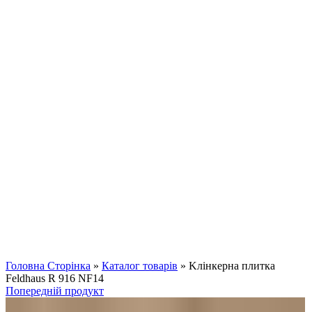
Клацніть, щоб збільшити
Головна Сторінка
»
Каталог товарів
»
Kлінкерна плитка
Feldhaus R 916 NF14
Попередній продукт