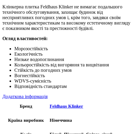
Клінкерна плитка Feldhaus Klinker не вимагає подальшого
технічного обслуговування, захищає будинок від
несприятливих погодних умов і, крім того, завдяки своїм
технічним характеристикам та високому естетичному вигляду
є показником якості та престижності будівлі.
Огляд властивостей:
Морозостійкість
Екологічність
Низьке водопоглинання
Кольоростійкість від вигоряння та вицвітання
Стійкість до погодних умов
Вогнестійкість
WDVS-сумісність
Відповідність стандартам
Додаткова інформація
Бренд
Feldhaus Klinker
Країна виробник
Німеччина