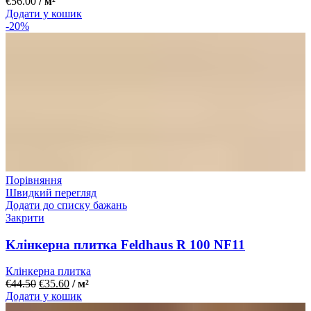
€
56.00
/ м²
Додати у кошик
-20%
Порівняння
Швидкий перегляд
Додати до списку бажань
Закрити
Kлінкерна плитка Feldhaus R 100 NF11
Клінкерна плитка
€
44.50
€
35.60
/ м²
Додати у кошик