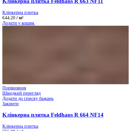
Kлінкерна плитка Feldhaus R 663 NF11
Клінкерна плитка
€
44.20
/ м²
Додати у кошик
Порівняння
Швидкий перегляд
Додати до списку бажань
Закрити
Kлінкерна плитка Feldhaus R 664 NF14
Клінкерна плитка