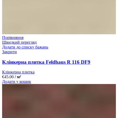
Порівняння
Швидкий перегляд
Додати до списку бажань
Закрити
Kлінкерна плитка Feldhaus R 116 DF9
Клінкерна плитка
€
45.00
/ м²
Додати у кошик