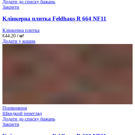
Додати до списку бажань
Закрити
Kлінкерна плитка Feldhaus R 664 NF11
Клінкерна плитка
€
44.20
/ м²
Додати у кошик
Порівняння
Швидкий перегляд
Додати до списку бажань
Закрити