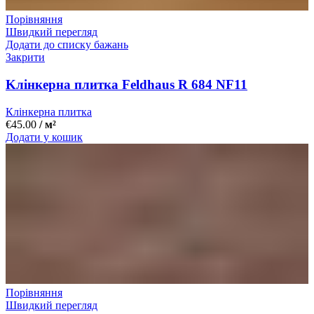
Порівняння
Швидкий перегляд
Додати до списку бажань
Закрити
Kлінкерна плитка Feldhaus R 684 NF11
Клінкерна плитка
€
45.00
/ м²
Додати у кошик
Порівняння
Швидкий перегляд