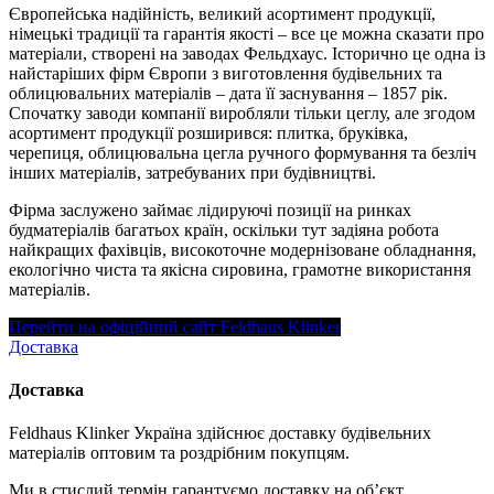
Європейська надійність, великий асортимент продукції,
німецькі традиції та гарантія якості – все це можна сказати про
матеріали, створені на заводах Фельдхаус. Історично це одна із
найстаріших фірм Європи з виготовлення будівельних та
облицювальних матеріалів – дата її заснування – 1857 рік.
Спочатку заводи компанії виробляли тільки цеглу, але згодом
асортимент продукції розширився: плитка, бруківка,
черепиця, облицювальна цегла ручного формування та безліч
інших матеріалів, затребуваних при будівництві.
Фірма заслужено займає лідируючі позиції на ринках
будматеріалів багатьох країн, оскільки тут задіяна робота
найкращих фахівців, високоточне модернізоване обладнання,
екологічно чиста та якісна сировина, грамотне використання
матеріалів.
Перейти на офіційний сайт Feldhaus Klinker
Доставка
Доставка
Feldhaus Klinker Україна здійснює доставку будівельних
матеріалів оптовим та роздрібним покупцям.
Ми в стислий термін гарантуємо доставку на об’єкт