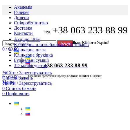
Академія
Галерея
Дилери
Cпівробітництво
+38 063 233 88 99
Доставка
тел.
Контакти
Акції
до -30%
Офіційний представник бренду
Feldhaus Klinker
в Україні!
Пошук
Клінкерна плитка
близько 350 товарів
0
/
€
0.00
Клінкерна цегла
Клінкерна бруківка
Будівельні суміші
+38 063 233 88 99
3D конфігуратор
Увійти / Зареєструватись
0
/
€
0.00
Офіційний представник бренду
Feldhaus Klinker
в Україні!
Список бажань
Меню
Увійти / Зареєструватись
0
Список бажань
0
Порівняння