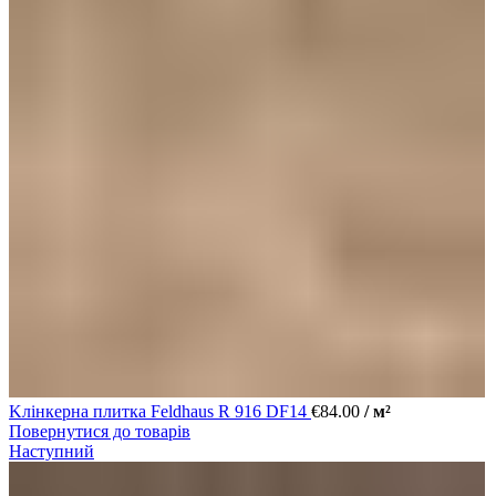
Kлінкерна плитка Feldhaus R 916 DF14
€
84.00
/ м²
Повернутися до товарів
Наступний