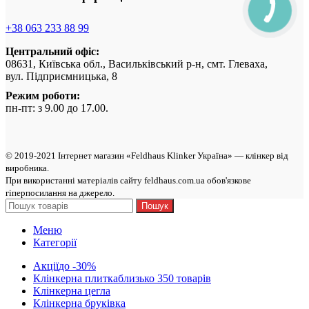
+38 063 233 88 99
Центральний офіс:
08631, Київська обл., Васильківський р-н, смт. Глеваха,
вул. Підприємницька, 8
Режим роботи:
пн-пт: з 9.00 до 17.00.
© 2019-2021 Інтернет магазин «Feldhaus Klinker Україна» — клінкер від
виробникa.
При використанні матеріалів сайту feldhaus.com.ua обов'язкове
гіперпосилання на джерело.
Пошук
Меню
Категорії
Акції
до -30%
Клінкерна плитка
близько 350 товарів
Клінкерна цегла
Клінкерна бруківка