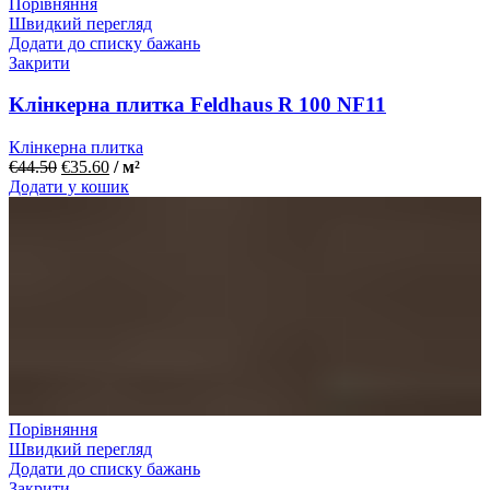
Порівняння
Швидкий перегляд
Додати до списку бажань
Закрити
Kлінкерна плитка Feldhaus R 100 NF11
Клінкерна плитка
€
44.50
€
35.60
/ м²
Додати у кошик
Порівняння
Швидкий перегляд
Додати до списку бажань
Закрити