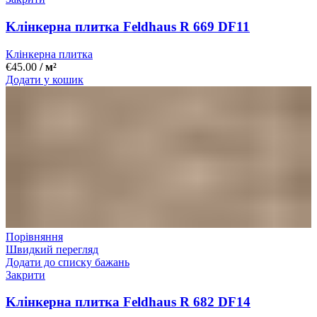
Kлінкерна плитка Feldhaus R 669 DF11
Клінкерна плитка
€
45.00
/ м²
Додати у кошик
Порівняння
Швидкий перегляд
Додати до списку бажань
Закрити
Kлінкерна плитка Feldhaus R 682 DF14