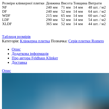
Розміри клінкерної плитки
Довжина
Висота
Товщина
Витрати
NF
240 мм
71 мм
14 мм
48 шт. / м2
DF
240 мм
52 мм
14 мм
64 шт. / м2
WDF
215 мм
65 мм
14 мм
60 шт. / м2
LDF
290 мм
52 мм
14 мм
54 шт. / м2
XLDF
365 мм
52 мм
14 мм
44 шт. / м2
Таблиця розмірів
Категорія:
Клінкерна плитка
Позначка:
Серія плитки Romero
Опис
Додаткова інформація
Про автора Feldhaus Klinker
Доставка
Опис