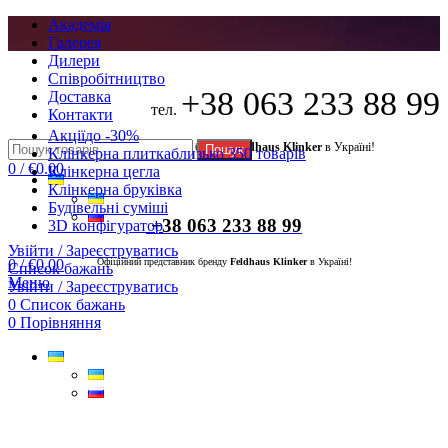
Академія
Галерея
Дилери
Cпівробітництво
+38 063 233 88 99
Доставка
тел.
Контакти
Акції
до -30%
Офіційний представник бренду
Feldhaus Klinker
в Україні!
Пошук
Клінкерна плитка
близько 350 товарів
0
/
€
0.00
Клінкерна цегла
Клінкерна бруківка
Будівельні суміші
+38 063 233 88 99
3D конфігуратор
Увійти / Зареєструватись
0
/
€
0.00
Офіційний представник бренду
Feldhaus Klinker
в Україні!
Список бажань
Меню
Увійти / Зареєструватись
0
Список бажань
0
Порівняння