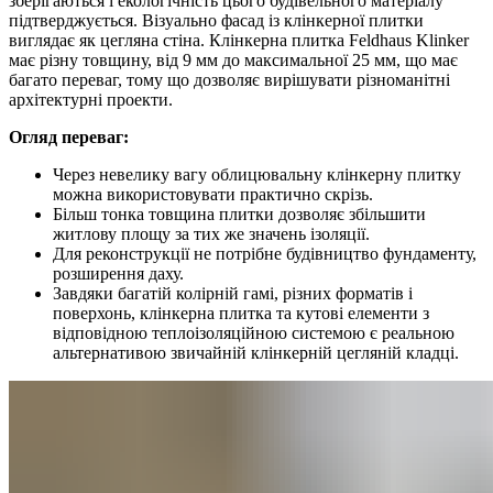
зберігаються і екологічність цього будівельного матеріалу
підтверджується. Візуально фасад із клінкерної плитки
виглядає як цегляна стіна. Клінкерна плитка Feldhaus Klinker
має різну товщину, від 9 мм до максимальної 25 мм, що має
багато переваг, тому що дозволяє вирішувати різноманітні
архітектурні проекти.
Огляд переваг:
Через невелику вагу облицювальну клінкерну плитку
можна використовувати практично скрізь.
Більш тонка товщина плитки дозволяє збільшити
житлову площу за тих же значень ізоляції.
Для реконструкції не потрібне будівництво фундаменту,
розширення даху.
Завдяки багатій колірній гамі, різних форматів і
поверхонь, клінкерна плитка та кутові елементи з
відповідною теплоізоляційною системою є реальною
альтернативою звичайній клінкерній цегляній кладці.