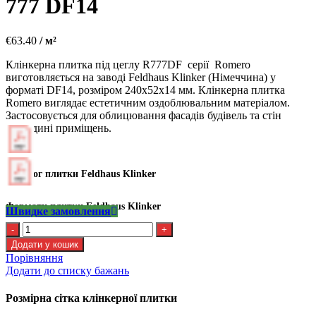
777 DF14
€
63.40
/ м²
Клінкерна плитка під цеглу R777DF серії Romero
виготовляється на заводі Feldhaus Klinker (Німеччина) у
форматі DF14, розміром 240х52х14 мм. Клінкерна плитка
Romero виглядає естетичним оздоблювальним матеріалом.
Застосовується для облицювання фасадів будівель та стін
усередині приміщень.
Каталог плитки Feldhaus Klinker
Формати плитки Feldhaus Klinker
Швидке замовлення
Kлінкерна
плитка
Додати у кошик
Feldhaus
Порівняння
R
Додати до списку бажань
777
DF14
Розмірна сітка клінкерної плитки
кількість