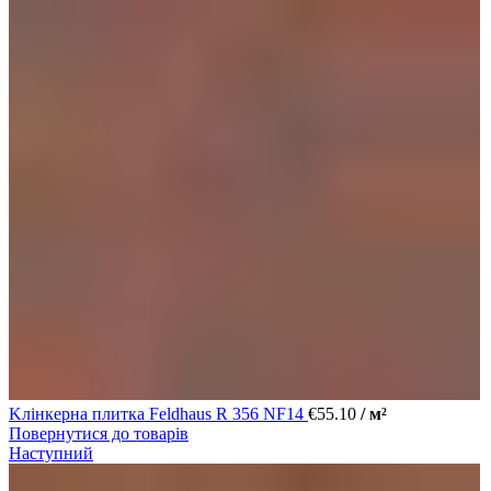
Kлінкерна плитка Feldhaus R 356 NF14
€
55.10
/ м²
Повернутися до товарів
Наступний