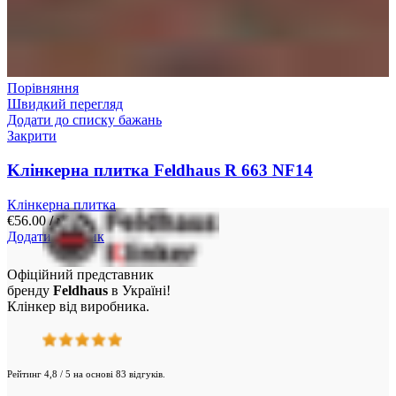
Порівняння
Швидкий перегляд
Додати до списку бажань
Закрити
Kлінкерна плитка Feldhaus R 663 NF14
Клінкерна плитка
€
56.00
/ м²
Додати у кошик
Офіційний представник
бренду
Feldhaus
в Україні!
Клінкер від виробника.
Рейтинг 4,8 / 5 на основі 83 відгуків.