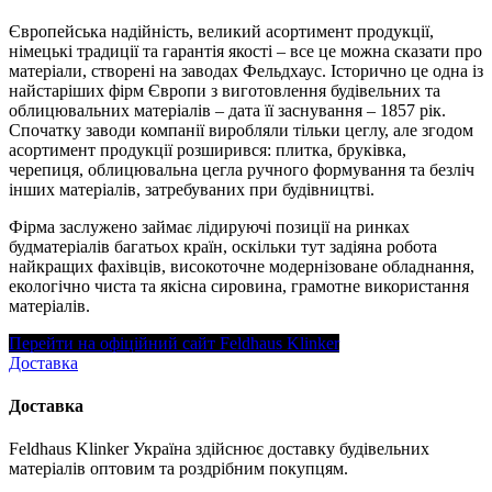
Європейська надійність, великий асортимент продукції,
німецькі традиції та гарантія якості – все це можна сказати про
матеріали, створені на заводах Фельдхаус. Історично це одна із
найстаріших фірм Європи з виготовлення будівельних та
облицювальних матеріалів – дата її заснування – 1857 рік.
Спочатку заводи компанії виробляли тільки цеглу, але згодом
асортимент продукції розширився: плитка, бруківка,
черепиця, облицювальна цегла ручного формування та безліч
інших матеріалів, затребуваних при будівництві.
Фірма заслужено займає лідируючі позиції на ринках
будматеріалів багатьох країн, оскільки тут задіяна робота
найкращих фахівців, високоточне модернізоване обладнання,
екологічно чиста та якісна сировина, грамотне використання
матеріалів.
Перейти на офіційний сайт Feldhaus Klinker
Доставка
Доставка
Feldhaus Klinker Україна здійснює доставку будівельних
матеріалів оптовим та роздрібним покупцям.