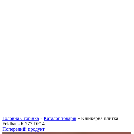
Клацніть, щоб збільшити
Головна Сторінка
»
Каталог товарів
»
Kлінкерна плитка
Feldhaus R 777 DF14
Попередній продукт