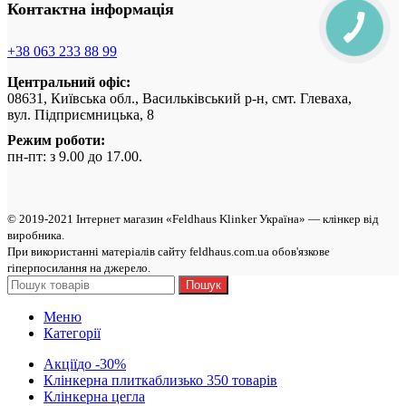
Контактна інформація
+38 063 233 88 99
Центральний офіс:
08631, Київська обл., Васильківський р-н, смт. Глеваха,
вул. Підприємницька, 8
Режим роботи:
пн-пт: з 9.00 до 17.00.
© 2019-2021 Інтернет магазин «Feldhaus Klinker Україна» — клінкер від
виробникa.
При використанні матеріалів сайту feldhaus.com.ua обов'язкове
гіперпосилання на джерело.
Пошук
Меню
Категорії
Акції
до -30%
Клінкерна плитка
близько 350 товарів
Клінкерна цегла