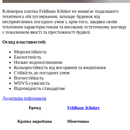
Клінкерна плитка Feldhaus Klinker не вимагає подальшого
технічного обслуговування, захищає будинок від
несприятливих погодних умов і, крім того, завдяки своїм
технічним характеристикам та високому естетичному вигляду
є показником якості та престижності будівлі.
Огляд властивостей:
Морозостійкість
Екологічність
Низьке водопоглинання
Кольоростійкість від вигоряння та вицвітання
Стійкість до погодних умов
Вогнестійкість
WDVS-сумісність
Відповідність стандартам
Додаткова інформація
Бренд
Feldhaus Klinker
Країна виробник
Німеччина