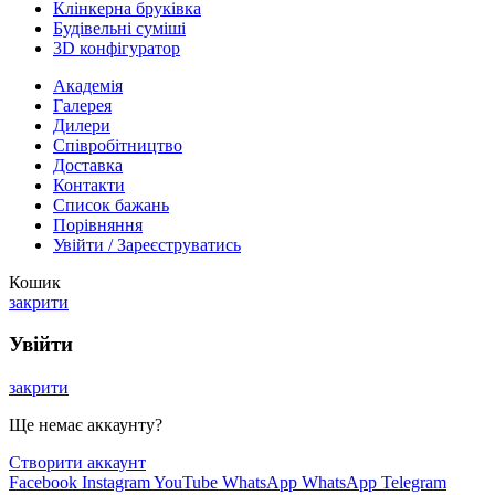
Клінкерна бруківка
Будівельні суміші
3D конфігуратор
Академія
Галерея
Дилери
Cпівробітництво
Доставка
Контакти
Список бажань
Порівняння
Увійти / Зареєструватись
Кошик
закрити
Увійти
закрити
Ще немає аккаунту?
Створити аккаунт
Facebook
Instagram
YouTube
WhatsApp
WhatsApp
Telegram