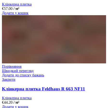
Клінкерна плитка
€
57.00
/ м²
Додати у кошик
Порівняння
Швидкий перегляд
Додати до списку бажань
Закрити
Kлінкерна плитка Feldhaus R 663 NF11
Клінкерна плитка
€
44.20
/ м²
Додати у кошик