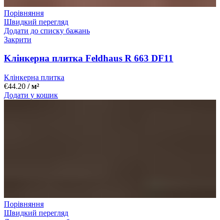
Порівняння
Швидкий перегляд
Додати до списку бажань
Закрити
Kлінкерна плитка Feldhaus R 663 DF11
Клінкерна плитка
€
44.20
/ м²
Додати у кошик
Порівняння
Швидкий перегляд