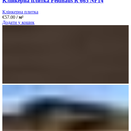
Kлінкерна плитка Feldhaus R 665 NF14
Клінкерна плитка
€
57.00
/ м²
Додати у кошик