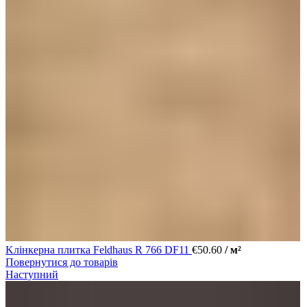
Kлінкерна плитка Feldhaus R 766 DF11
€
50.60
/ м²
Повернутися до товарів
Наступний