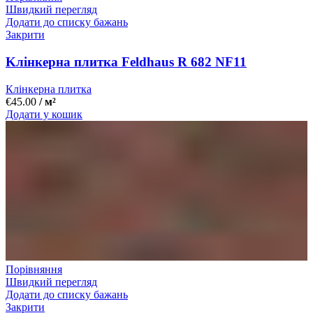
Швидкий перегляд
Додати до списку бажань
Закрити
Kлінкерна плитка Feldhaus R 682 NF11
Клінкерна плитка
€
45.00
/ м²
Додати у кошик
Порівняння
Швидкий перегляд
Додати до списку бажань
Закрити