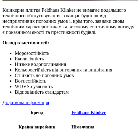
Клінкерна плитка Feldhaus Klinker не вимагає подальшого
технічного обслуговування, захищає будинок від
несприятливих погодних умов і, крім того, завдяки своїм
технічним характеристикам та високому естетичному вигляду
є показником якості та престижності будівлі.
Огляд властивостей:
Морозостійкість
Екологічність
Низьке водопоглинання
Кольоростійкість від вигоряння та вицвітання
Стійкість до погодних умов
Вогнестійкість
WDVS-сумісність
Відповідність стандартам
Додаткова інформація
Бренд
Feldhaus Klinker
Країна виробник
Німеччина