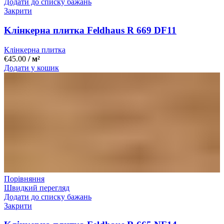
Додати до списку бажань
Закрити
Kлінкерна плитка Feldhaus R 669 DF11
Клінкерна плитка
€
45.00
/ м²
Додати у кошик
Порівняння
Швидкий перегляд
Додати до списку бажань
Закрити