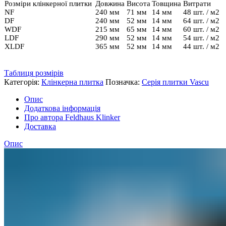
Розміри клінкерної плитки
Довжина
Висота
Товщина
Витрати
NF
240 мм
71 мм
14 мм
48 шт. / м2
DF
240 мм
52 мм
14 мм
64 шт. / м2
WDF
215 мм
65 мм
14 мм
60 шт. / м2
LDF
290 мм
52 мм
14 мм
54 шт. / м2
XLDF
365 мм
52 мм
14 мм
44 шт. / м2
Таблиця розмірів
Категорія:
Клінкерна плитка
Позначка:
Серія плитки Vascu
Опис
Додаткова інформація
Про автора Feldhaus Klinker
Доставка
Опис