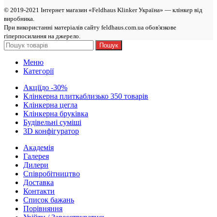
© 2019-2021 Інтернет магазин «Feldhaus Klinker Україна» — клінкер від
виробникa.
При використанні матеріалів сайту feldhaus.com.ua обов'язкове
гіперпосилання на джерело.
Пошук
Меню
Категорії
Акції
до -30%
Клінкерна плитка
близько 350 товарів
Клінкерна цегла
Клінкерна бруківка
Будівельні суміші
3D конфігуратор
Академія
Галерея
Дилери
Cпівробітництво
Доставка
Контакти
Список бажань
Порівняння