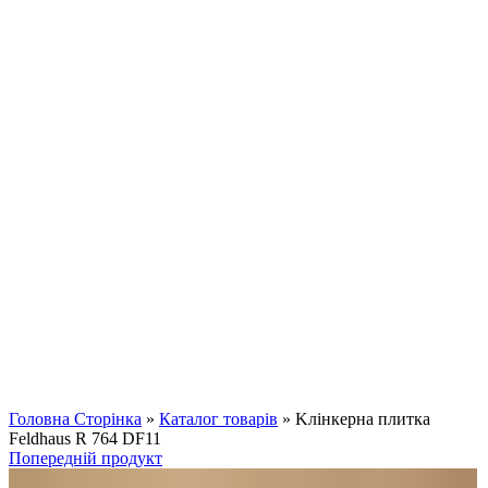
Клацніть, щоб збільшити
Головна Сторінка
»
Каталог товарів
»
Kлінкерна плитка
Feldhaus R 764 DF11
Попередній продукт