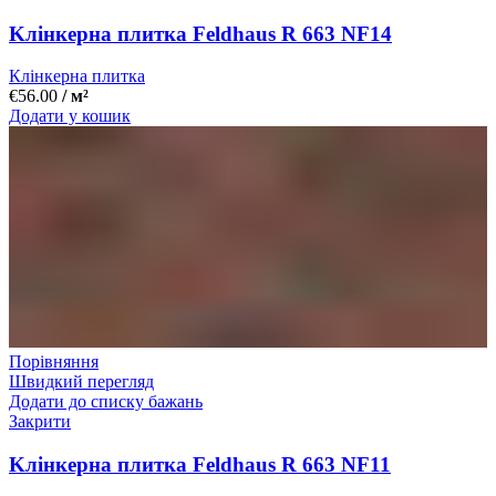
Kлінкерна плитка Feldhaus R 663 NF14
Клінкерна плитка
€
56.00
/ м²
Додати у кошик
Порівняння
Швидкий перегляд
Додати до списку бажань
Закрити
Kлінкерна плитка Feldhaus R 663 NF11