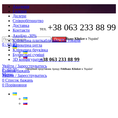
Академія
Галерея
Дилери
Cпівробітництво
+38 063 233 88 99
Доставка
тел.
Контакти
Акції
до -30%
Офіційний представник бренду
Feldhaus Klinker
в Україні!
Пошук
Клінкерна плитка
близько 350 товарів
0
/
€
0.00
Клінкерна цегла
Клінкерна бруківка
Будівельні суміші
+38 063 233 88 99
3D конфігуратор
Увійти / Зареєструватись
0
/
€
0.00
Офіційний представник бренду
Feldhaus Klinker
в Україні!
Список бажань
Меню
Увійти / Зареєструватись
0
Список бажань
0
Порівняння