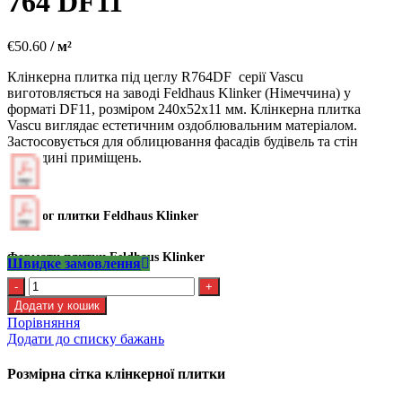
764 DF11
€
50.60
/ м²
Клінкерна плитка під цеглу R764DF серії Vascu
виготовляється на заводі Feldhaus Klinker (Німеччина) у
форматі DF11, розміром 240х52х11 мм. Клінкерна плитка
Vascu виглядає естетичним оздоблювальним матеріалом.
Застосовується для облицювання фасадів будівель та стін
усередині приміщень.
Каталог плитки Feldhaus Klinker
Формати плитки Feldhaus Klinker
Швидке замовлення
Kлінкерна
плитка
Додати у кошик
Feldhaus
Порівняння
R
Додати до списку бажань
764
DF11
Розмірна сітка клінкерної плитки
кількість