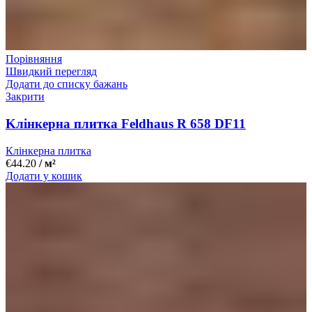
Порівняння
Швидкий перегляд
Додати до списку бажань
Закрити
Kлінкерна плитка Feldhaus R 658 DF11
Клінкерна плитка
€
44.20
/ м²
Додати у кошик