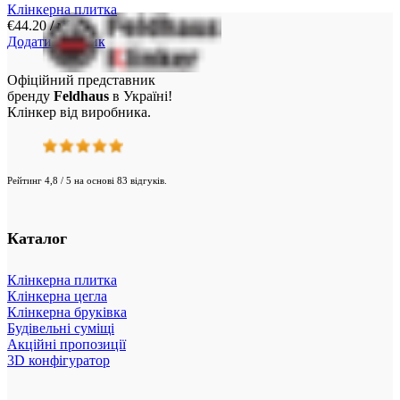
Клінкерна плитка
€
44.20
/ м²
Додати у кошик
Офіційний представник
бренду
Feldhaus
в Україні!
Клінкер від виробника.
Рейтинг 4,8 / 5 на основі 83 відгуків.
Каталог
Клінкерна плитка
Клінкерна цегла
Клінкерна бруківка
Будівельні суміщі
Акційні пропозиції
3D конфігуратор