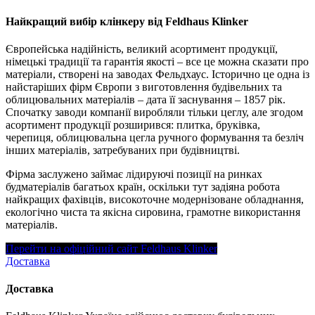
Найкращий вибір клінкеру від Feldhaus Klinker
Європейська надійність, великий асортимент продукції,
німецькі традиції та гарантія якості – все це можна сказати про
матеріали, створені на заводах Фельдхаус. Історично це одна із
найстаріших фірм Європи з виготовлення будівельних та
облицювальних матеріалів – дата її заснування – 1857 рік.
Спочатку заводи компанії виробляли тільки цеглу, але згодом
асортимент продукції розширився: плитка, бруківка,
черепиця, облицювальна цегла ручного формування та безліч
інших матеріалів, затребуваних при будівництві.
Фірма заслужено займає лідируючі позиції на ринках
будматеріалів багатьох країн, оскільки тут задіяна робота
найкращих фахівців, високоточне модернізоване обладнання,
екологічно чиста та якісна сировина, грамотне використання
матеріалів.
Перейти на офіційний сайт Feldhaus Klinker
Доставка
Доставка