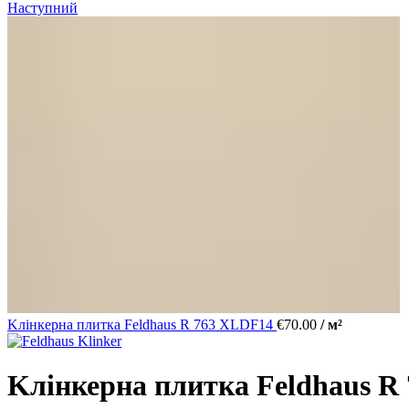
Наступний
Kлінкерна плитка Feldhaus R 763 XLDF14
€
70.00
/ м²
Kлінкерна плитка Feldhaus R