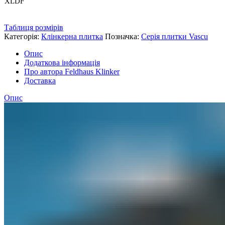
XLDF
Таблиця розмірів
Категорія:
Клінкерна плитка
Позначка:
Серія плитки Vascu
Опис
Додаткова інформація
Про автора Feldhaus Klinker
Доставка
Опис