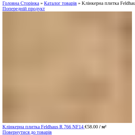
Головна Сторінка
»
Каталог товарів
»
Kлінкерна плитка Feldha
Попередній продукт
Kлінкерна плитка Feldhaus R 766 NF14
€
58.00
/ м²
Повернутися до товарів