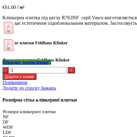
€
61.00
/ м²
Клінкерна плитка під цеглу R763NF серії Vascu виготовляється 
виглядає естетичним оздоблювальним матеріалом. Застосовуєтьс
Каталог плитки Feldhaus Klinker
Формати плитки Feldhaus Klinker
Швидке замовлення
Kлінкерна
плитка
Додати у кошик
Feldhaus
Порівняння
R
Додати до списку бажань
763
NF14
Розмірна сітка клінкерної плитки
кількість
Розміри клінкерної плитки
NF
DF
WDF
LDF