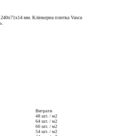
м 240х71х14 мм. Клінкерна плитка Vascu
ь.
Витрати
48 шт. / м2
64 шт. / м2
60 шт. / м2
54 шт. / м2