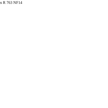
us R 763 NF14