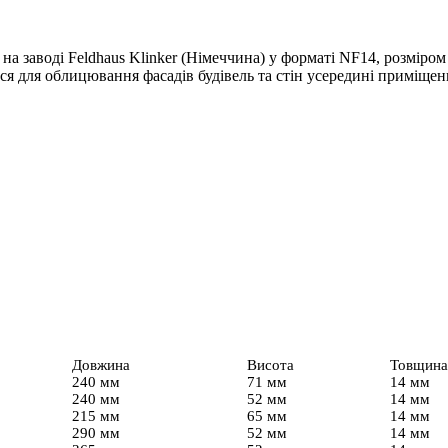
на заводі Feldhaus Klinker (Німеччина) у форматі NF14, розміро
я для облицювання фасадів будівель та стін усередині приміщен
Довжина
Висота
Товщина
240 мм
71 мм
14 мм
240 мм
52 мм
14 мм
215 мм
65 мм
14 мм
290 мм
52 мм
14 мм