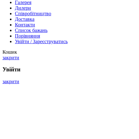
Галерея
Дилери
Cпівробітництво
Доставка
Контакти
Список бажань
Порівняння
Увійти / Зареєструватись
Кошик
закрити
Увійти
закрити
Ще немає аккаунту?
Створити аккаунт