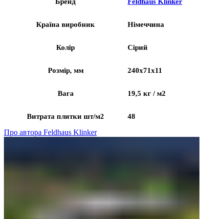
Бренд
Feldhaus Klinker
Країна виробник
Німеччина
Колір
Сірий
Розмір, мм
240x71x11
Вага
19,5 кг / м2
Витрата плитки шт/м2
48
Про автора Feldhaus Klinker