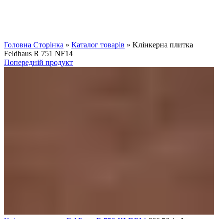
Клацніть, щоб збільшити
Головна Сторінка
»
Каталог товарів
»
Kлінкерна плитка
Feldhaus R 751 NF14
Попередній продукт