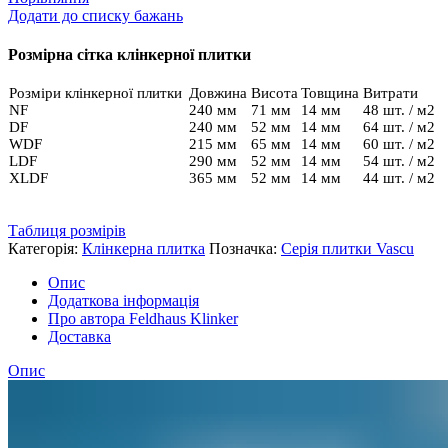
R
Додати до списку бажань
751
NF14
Розмірна сітка клінкерної плитки
кількість
Розміри клінкерної плитки
Довжина
Висота
Товщина
Витрати
NF
240 мм
71 мм
14 мм
48 шт. / м2
DF
240 мм
52 мм
14 мм
64 шт. / м2
WDF
215 мм
65 мм
14 мм
60 шт. / м2
LDF
290 мм
52 мм
14 мм
54 шт. / м2
XLDF
365 мм
52 мм
14 мм
44 шт. / м2
Таблиця розмірів
Категорія:
Клінкерна плитка
Позначка:
Серія плитки Vascu
Опис
Додаткова інформація
Про автора Feldhaus Klinker
Доставка
Опис