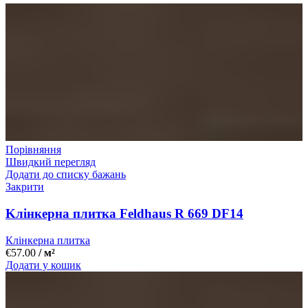
Порівняння
Швидкий перегляд
Додати до списку бажань
Закрити
Kлінкерна плитка Feldhaus R 669 DF14
Клінкерна плитка
€
57.00
/ м²
Додати у кошик