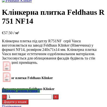
Kлінкерна плитка Feldhaus R
751 NF14
€
57.50
/ м²
Клінкерна плитка під цеглу R751NF серії Vascu
виготовляється на заводі Feldhaus Klinker (Німеччина) у
форматі NF14, розміром 240х71х14 мм. Клінкерна плитка
Vascu виглядає естетичним оздоблювальним матеріалом.
Застосовується для облицювання фасадів будівель та стін
усередині приміщень.
Каталог плитки Feldhaus Klinker
Формати плитки Feldhaus Klinker
Швидке замовлення
Kлінкерна
плитка
Додати у кошик
Feldhaus
Порівняння