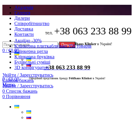
Академія
Галерея
Дилери
Cпівробітництво
+38 063 233 88 99
Доставка
тел.
Контакти
Акції
до -30%
Офіційний представник бренду
Feldhaus Klinker
в Україні!
Пошук
Клінкерна плитка
близько 350 товарів
0
/
€
0.00
Клінкерна цегла
Клінкерна бруківка
Будівельні суміші
+38 063 233 88 99
3D конфігуратор
Увійти / Зареєструватись
0
/
€
0.00
Офіційний представник бренду
Feldhaus Klinker
в Україні!
Список бажань
Меню
Увійти / Зареєструватись
0
Список бажань
0
Порівняння