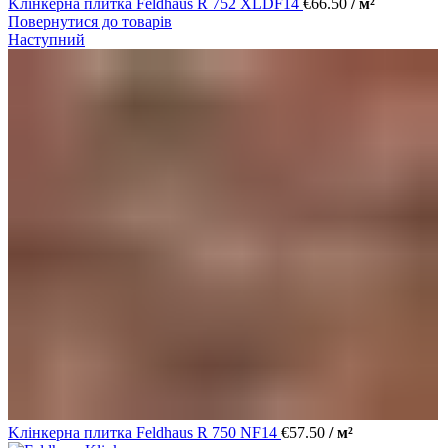
Kлінкерна плитка Feldhaus R 752 XLDF14
€
66.50
/ м²
Повернутися до товарів
Наступний
Kлінкерна плитка Feldhaus R 750 NF14
€
57.50
/ м²