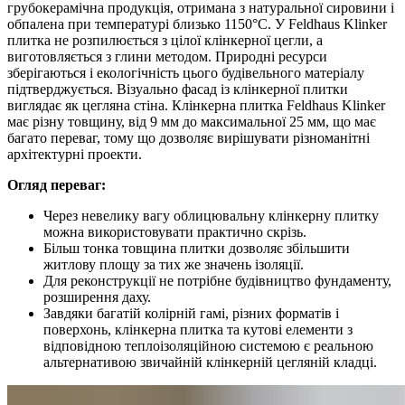
грубокерамічна продукція, отримана з натуральної сировини і
обпалена при температурі близько 1150°C. У Feldhaus Klinker
плитка не розпилюється з цілої клінкерної цегли, а
виготовляється з глини методом. Природні ресурси
зберігаються і екологічність цього будівельного матеріалу
підтверджується. Візуально фасад із клінкерної плитки
виглядає як цегляна стіна. Клінкерна плитка Feldhaus Klinker
має різну товщину, від 9 мм до максимальної 25 мм, що має
багато переваг, тому що дозволяє вирішувати різноманітні
архітектурні проекти.
Огляд переваг:
Через невелику вагу облицювальну клінкерну плитку
можна використовувати практично скрізь.
Більш тонка товщина плитки дозволяє збільшити
житлову площу за тих же значень ізоляції.
Для реконструкції не потрібне будівництво фундаменту,
розширення даху.
Завдяки багатій колірній гамі, різних форматів і
поверхонь, клінкерна плитка та кутові елементи з
відповідною теплоізоляційною системою є реальною
альтернативою звичайній клінкерній цегляній кладці.