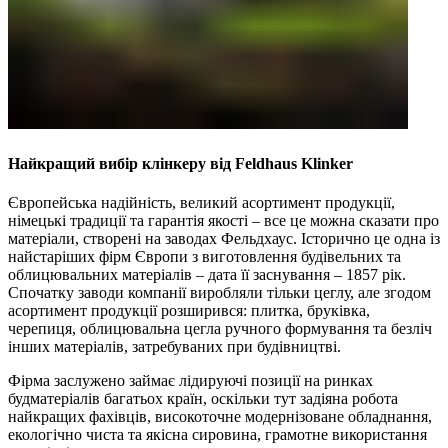
Найкращий вибір клінкеру від Feldhaus Klinker
Європейська надійність, великий асортимент продукції,
німецькі традиції та гарантія якості – все це можна сказати про
матеріали, створені на заводах Фельдхаус. Історично це одна із
найстаріших фірм Європи з виготовлення будівельних та
облицювальних матеріалів – дата її заснування – 1857 рік.
Спочатку заводи компанії виробляли тільки цеглу, але згодом
асортимент продукції розширився: плитка, бруківка,
черепиця, облицювальна цегла ручного формування та безліч
інших матеріалів, затребуваних при будівництві.
Фірма заслужено займає лідируючі позиції на ринках
будматеріалів багатьох країн, оскільки тут задіяна робота
найкращих фахівців, високоточне модернізоване обладнання,
екологічно чиста та якісна сировина, грамотне використання