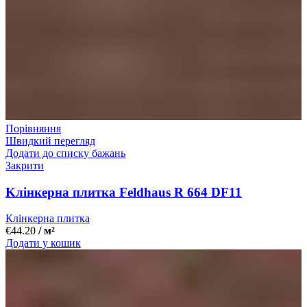
Порівняння
Швидкий перегляд
Додати до списку бажань
Закрити
Kлінкерна плитка Feldhaus R 664 DF11
Клінкерна плитка
€
44.20
/ м²
Додати у кошик