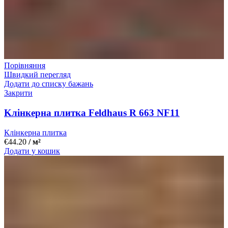
Порівняння
Швидкий перегляд
Додати до списку бажань
Закрити
Kлінкерна плитка Feldhaus R 663 NF11
Клінкерна плитка
€
44.20
/ м²
Додати у кошик