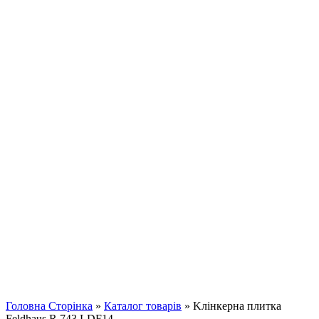
Клацніть, щоб збільшити
Головна Сторінка
»
Каталог товарів
»
Kлінкерна плитка
Feldhaus R 743 LDF14