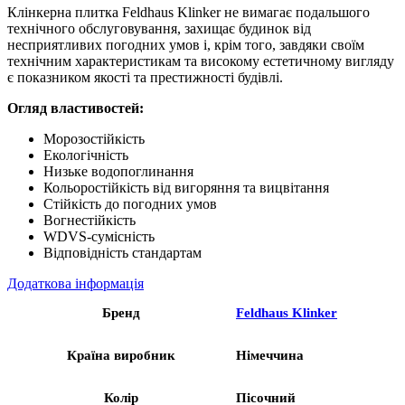
Клінкерна плитка Feldhaus Klinker не вимагає подальшого
технічного обслуговування, захищає будинок від
несприятливих погодних умов і, крім того, завдяки своїм
технічним характеристикам та високому естетичному вигляду
є показником якості та престижності будівлі.
Огляд властивостей:
Морозостійкість
Екологічність
Низьке водопоглинання
Кольоростійкість від вигоряння та вицвітання
Стійкість до погодних умов
Вогнестійкість
WDVS-сумісність
Відповідність стандартам
Додаткова інформація
Бренд
Feldhaus Klinker
Країна виробник
Німеччина
Колір
Пісочний