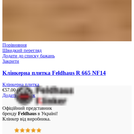
Порівняння
Швидкий перегляд
Додати до списку бажань
Закрити
Kлінкерна плитка Feldhaus R 665 NF14
Клінкерна плитка
€
57.00
/ м²
Додати у кошик
Офіційний представник
бренду
Feldhaus
в Україні!
Клінкер від виробника.