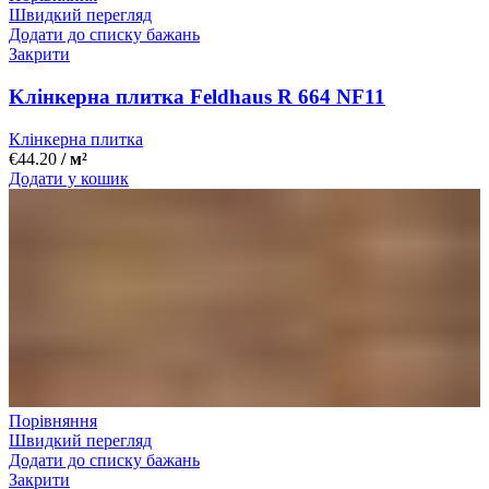
Швидкий перегляд
Додати до списку бажань
Закрити
Kлінкерна плитка Feldhaus R 664 NF11
Клінкерна плитка
€
44.20
/ м²
Додати у кошик
Порівняння
Швидкий перегляд
Додати до списку бажань
Закрити