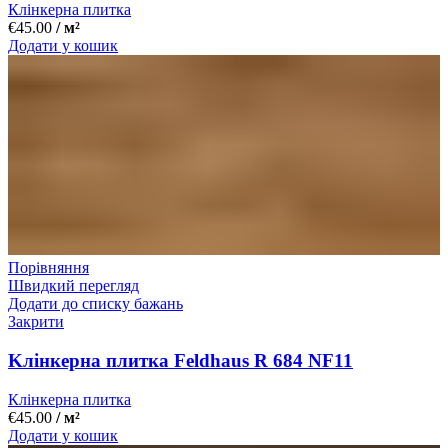
Клінкерна плитка
€
45.00
/ м²
Додати у кошик
Порівняння
Швидкий перегляд
Додати до списку бажань
Закрити
Kлінкерна плитка Feldhaus R 684 NF11
Клінкерна плитка
€
45.00
/ м²
Додати у кошик