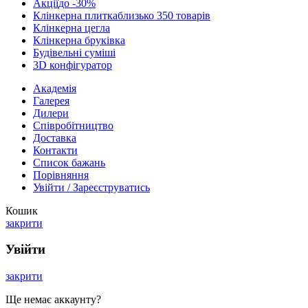
Акції
до -30%
Клінкерна плитка
близько 350 товарів
Клінкерна цегла
Клінкерна бруківка
Будівельні суміші
3D конфігуратор
Академія
Галерея
Дилери
Cпівробітництво
Доставка
Контакти
Список бажань
Порівняння
Увійти / Зареєструватись
Кошик
закрити
Увійти
закрити
Ще немає аккаунту?