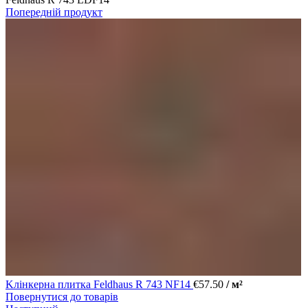
Попередній продукт
Kлінкерна плитка Feldhaus R 743 NF14
€
57.50
/ м²
Повернутися до товарів