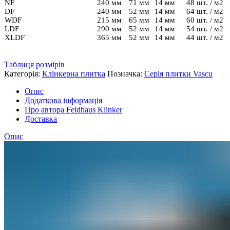
NF
240 мм
71 мм
14 мм
48 шт. / м2
DF
240 мм
52 мм
14 мм
64 шт. / м2
WDF
215 мм
65 мм
14 мм
60 шт. / м2
LDF
290 мм
52 мм
14 мм
54 шт. / м2
XLDF
365 мм
52 мм
14 мм
44 шт. / м2
Таблиця розмірів
Категорія:
Клінкерна плитка
Позначка:
Серія плитки Vascu
Опис
Додаткова інформація
Про автора Feldhaus Klinker
Доставка
Опис