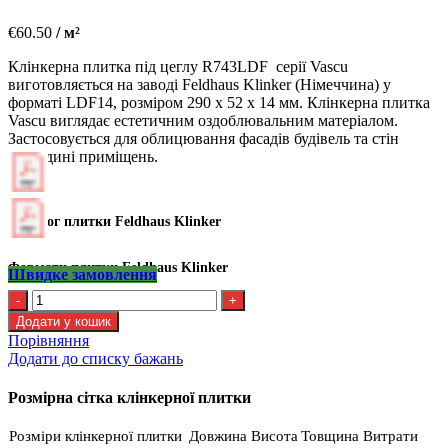
€
60.50
/ м²
Клінкерна плитка під цеглу R743LDF серії Vascu
виготовляється на заводі Feldhaus Klinker (Німеччина) у
форматі LDF14, розміром 290 x 52 x 14 мм. Клінкерна плитка
Vascu виглядає естетичним оздоблювальним матеріалом.
Застосовується для облицювання фасадів будівель та стін
усередині приміщень.
Каталог плитки Feldhaus Klinker
Формати плитки Feldhaus Klinker
Швидке замовлення
Kлінкерна
плитка
Додати у кошик
Feldhaus
Порівняння
R
Додати до списку бажань
743
LDF14
Розмірна сітка клінкерної плитки
кількість
Розміри клінкерної плитки
Довжина
Висота
Товщина
Витрати