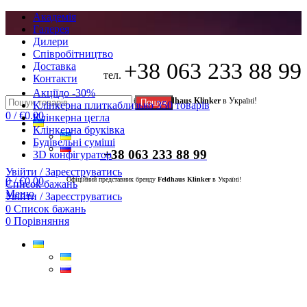
Академія
Галерея
Дилери
Cпівробітництво
+38 063 233 88 99
Доставка
тел.
Контакти
Акції
до -30%
Офіційний представник бренду
Feldhaus Klinker
в Україні!
Пошук
Клінкерна плитка
близько 350 товарів
0
/
€
0.00
Клінкерна цегла
Клінкерна бруківка
Будівельні суміші
+38 063 233 88 99
3D конфігуратор
Увійти / Зареєструватись
0
/
€
0.00
Офіційний представник бренду
Feldhaus Klinker
в Україні!
Список бажань
Меню
Увійти / Зареєструватись
0
Список бажань
0
Порівняння