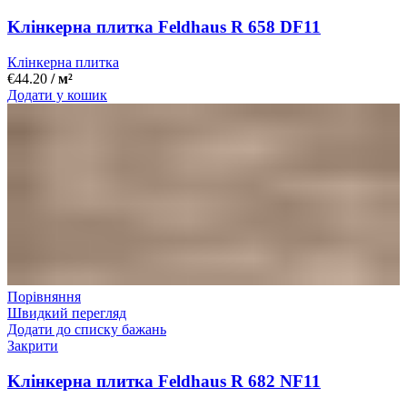
Kлінкерна плитка Feldhaus R 658 DF11
Клінкерна плитка
€
44.20
/ м²
Додати у кошик
Порівняння
Швидкий перегляд
Додати до списку бажань
Закрити
Kлінкерна плитка Feldhaus R 682 NF11