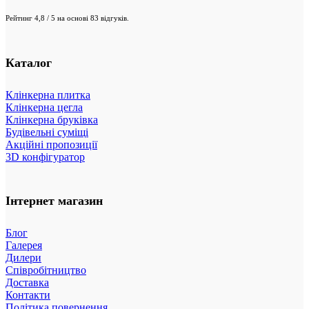
Рейтинг 4,8 / 5 на основі 83 відгуків.
Каталог
Клінкерна плитка
Клінкерна цегла
Клінкерна бруківка
Будівельні суміщі
Акційні пропозиції
3D конфігуратор
Інтернет магазин
Блог
Галерея
Дилери
Співробітництво
Доставка
Контакти
Політика повернення