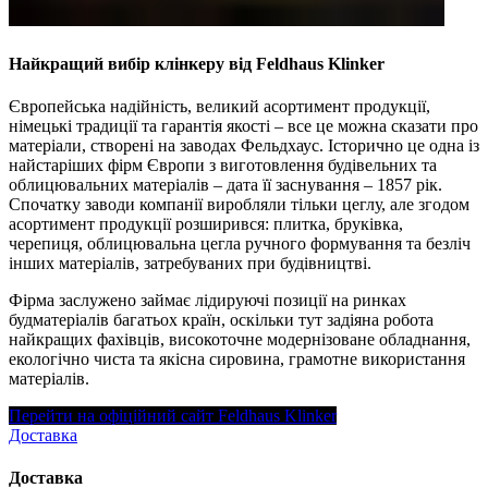
Найкращий вибір клінкеру від Feldhaus Klinker
Європейська надійність, великий асортимент продукції,
німецькі традиції та гарантія якості – все це можна сказати про
матеріали, створені на заводах Фельдхаус. Історично це одна із
найстаріших фірм Європи з виготовлення будівельних та
облицювальних матеріалів – дата її заснування – 1857 рік.
Спочатку заводи компанії виробляли тільки цеглу, але згодом
асортимент продукції розширився: плитка, бруківка,
черепиця, облицювальна цегла ручного формування та безліч
інших матеріалів, затребуваних при будівництві.
Фірма заслужено займає лідируючі позиції на ринках
будматеріалів багатьох країн, оскільки тут задіяна робота
найкращих фахівців, високоточне модернізоване обладнання,
екологічно чиста та якісна сировина, грамотне використання
матеріалів.
Перейти на офіційний сайт Feldhaus Klinker
Доставка
Доставка