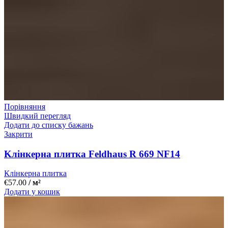
Порівняння
Швидкий перегляд
Додати до списку бажань
Закрити
Kлінкерна плитка Feldhaus R 669 NF14
Клінкерна плитка
€
57.00
/ м²
Додати у кошик