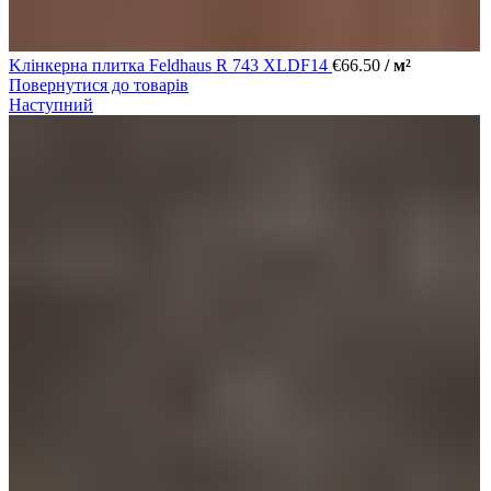
Kлінкерна плитка Feldhaus R 743 XLDF14
€
66.50
/ м²
Повернутися до товарів
Наступний