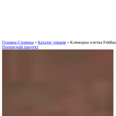
Клацніть, щоб збільшити
Головна Сторінка
»
Каталог товарів
»
Kлінкерна плитка Feldha
Попередній продукт