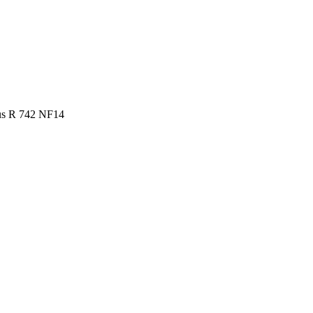
us R 742 NF14