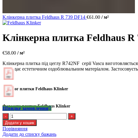
Kлінкерна плитка Feldhaus R 739 DF14
€
61.00
/ м²
Kлінкерна плитка Feldhaus R
€
58.00
/ м²
Клінкерна плитка під цеглу R742NF серії Vascu виготовляється 
виглядає естетичним оздоблювальним матеріалом. Застосовуєтьс
Каталог плитки Feldhaus Klinker
Формати плитки Feldhaus Klinker
Швидке замовлення
Kлінкерна
плитка
Додати у кошик
Feldhaus
Порівняння
R
Додати до списку бажань
742