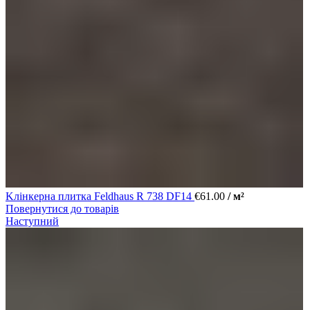
Kлінкерна плитка Feldhaus R 738 DF14
€
61.00
/ м²
Повернутися до товарів
Наступний