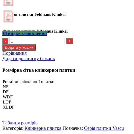
Каталог плитки Feldhaus Klinker
Формати плитки Feldhaus Klinker
Швидке замовлення
Kлінкерна
плитка
Додати у кошик
Feldhaus
Порівняння
R
Додати до списку бажань
738
LDF14
Розмірна сітка клінкерної плитки
кількість
Розміри клінкерної плитки
NF
DF
WDF
LDF
XLDF
Таблиця розмірів
Категорія:
Клінкерна плитка
Позначка:
Серія плитки Vascu