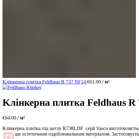
Kлінкерна плитка Feldhaus R 737 NF14
€
61.00
/ м²
Kлінкерна плитка Feldhaus R
€
64.00
/ м²
Клінкерна плитка під цеглу R738LDF серії Vascu виготовляється
виглядає естетичним оздоблювальним матеріалом. Застосовуєтьс