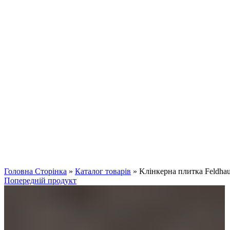
Клацніть, щоб збільшити
Головна Сторінка
»
Каталог товарів
»
Kлінкерна плитка Feldha
Попередній продукт