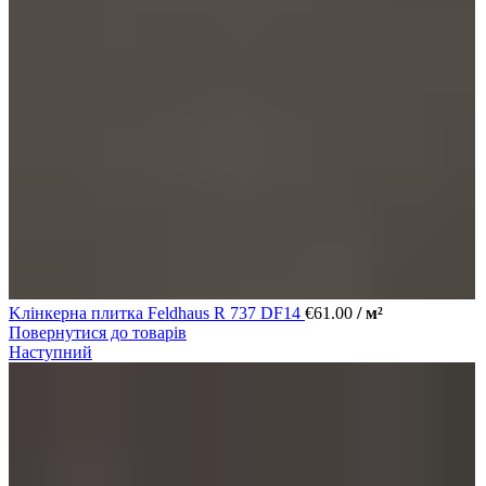
Kлінкерна плитка Feldhaus R 737 DF14
€
61.00
/ м²
Повернутися до товарів
Наступний