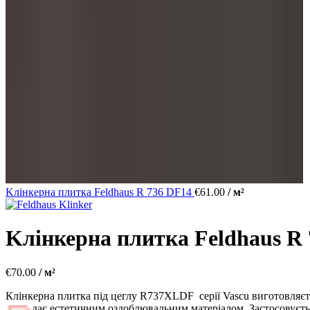
Kлінкерна плитка Feldhaus R 736 DF14
€
61.00
/ м²
Kлінкерна плитка Feldhaus R
€
70.00
/ м²
Клінкерна плитка під цеглу R737XLDF серії Vascu виготовляєтьс
виглядає естетичним оздоблювальним матеріалом. Застосовуєтьс