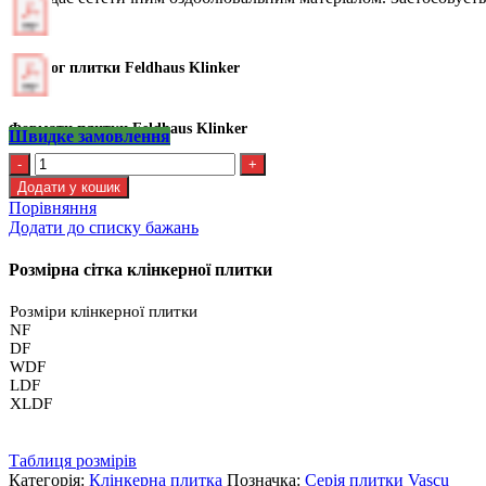
Каталог плитки Feldhaus Klinker
Формати плитки Feldhaus Klinker
Швидке замовлення
Kлінкерна
плитка
Додати у кошик
Feldhaus
Порівняння
R
Додати до списку бажань
737
XLDF14
Розмірна сітка клінкерної плитки
кількість
Розміри клінкерної плитки
NF
DF
WDF
LDF
XLDF
Таблиця розмірів
Категорія:
Клінкерна плитка
Позначка:
Серія плитки Vascu