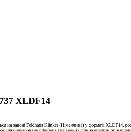
 737 XLDF14
я на заводі Feldhaus Klinker (Німеччина) у форматі XLDF14, роз
я для облицювання фасадів будівель та стін усередині приміщен