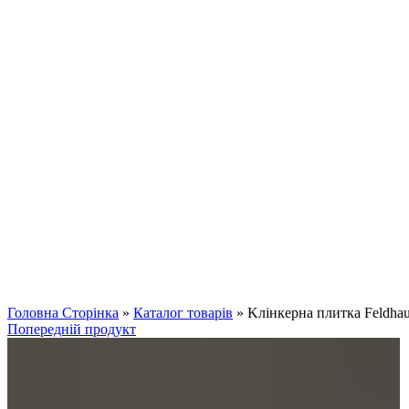
Клацніть, щоб збільшити
Головна Сторінка
»
Каталог товарів
»
Kлінкерна плитка Feldha
Попередній продукт