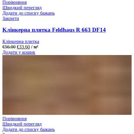
Порівняння
Швидкий перегляд
Додати до списку бажань
Закрити
Kлінкерна плитка Feldhaus R 663 DF14
Клінкерна плитка
€
56.00
€
33.60
/ м²
Додати у кошик
Порівняння
Швидкий перегляд
Додати до списку бажань