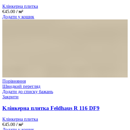
Клінкерна плитка
€
45.00
/ м²
Додати у кошик
Порівняння
Швидкий перегляд
Додати до списку бажань
Закрити
Kлінкерна плитка Feldhaus R 116 DF9
Клінкерна плитка
€
45.00
/ м²
Додати у кошик