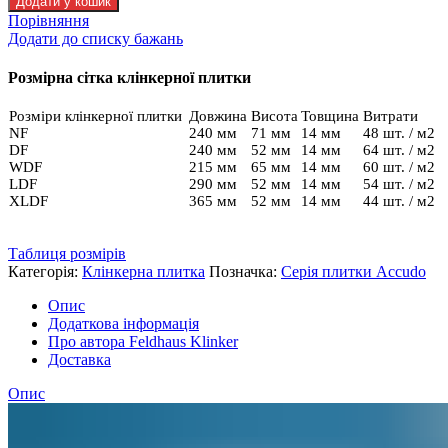
Додати у кошик
Feldhaus
Порівняння
R
Додати до списку бажань
719
NF14
Розмірна сітка клінкерної плитки
кількість
Розміри клінкерної плитки
Довжина
Висота
Товщина
Витрати
NF
240 мм
71 мм
14 мм
48 шт. / м2
DF
240 мм
52 мм
14 мм
64 шт. / м2
WDF
215 мм
65 мм
14 мм
60 шт. / м2
LDF
290 мм
52 мм
14 мм
54 шт. / м2
XLDF
365 мм
52 мм
14 мм
44 шт. / м2
Таблиця розмірів
Категорія:
Клінкерна плитка
Позначка:
Серія плитки Accudo
Опис
Додаткова інформація
Про автора Feldhaus Klinker
Доставка
Опис