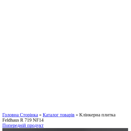
Клацніть, щоб збільшити
Головна Сторінка
»
Каталог товарів
»
Kлінкерна плитка
Feldhaus R 719 NF14
Попередній продукт