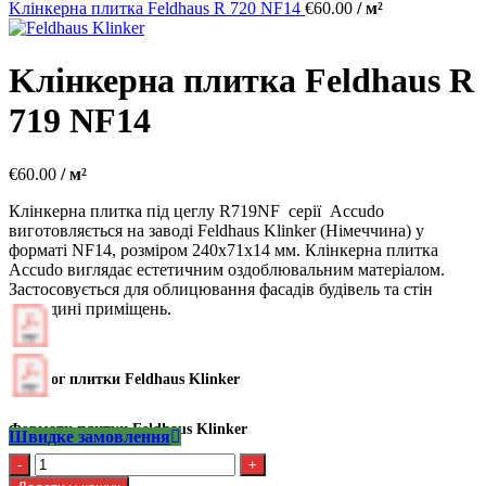
Kлінкерна плитка Feldhaus R 720 NF14
€
60.00
/ м²
Kлінкерна плитка Feldhaus R
719 NF14
€
60.00
/ м²
Клінкерна плитка під цеглу R719NF серії Accudo
виготовляється на заводі Feldhaus Klinker (Німеччина) у
форматі NF14, розміром 240х71х14 мм. Клінкерна плитка
Accudo виглядає естетичним оздоблювальним матеріалом.
Застосовується для облицювання фасадів будівель та стін
усередині приміщень.
Каталог плитки Feldhaus Klinker
Формати плитки Feldhaus Klinker
Швидке замовлення
Kлінкерна
плитка