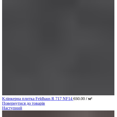
Kлінкерна плитка Feldhaus R 717 NF14
€
60.00
/ м²
Повернутися до товарів
Наступний