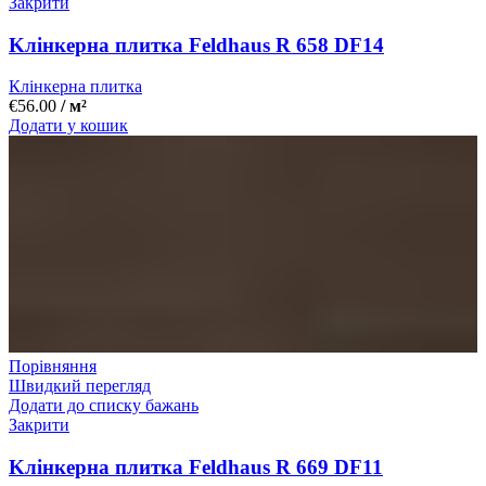
Закрити
Kлінкерна плитка Feldhaus R 658 DF14
Клінкерна плитка
€
56.00
/ м²
Додати у кошик
Порівняння
Швидкий перегляд
Додати до списку бажань
Закрити
Kлінкерна плитка Feldhaus R 669 DF11