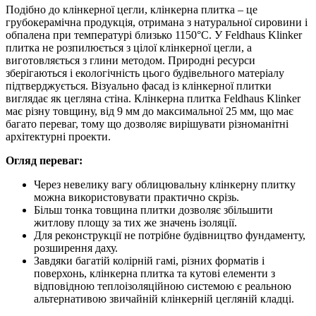
Подібно до клінкерної цегли, клінкерна плитка – це
грубокерамічна продукція, отримана з натуральної сировини і
обпалена при температурі близько 1150°C. У Feldhaus Klinker
плитка не розпилюється з цілої клінкерної цегли, а
виготовляється з глини методом. Природні ресурси
зберігаються і екологічність цього будівельного матеріалу
підтверджується. Візуально фасад із клінкерної плитки
виглядає як цегляна стіна. Клінкерна плитка Feldhaus Klinker
має різну товщину, від 9 мм до максимальної 25 мм, що має
багато переваг, тому що дозволяє вирішувати різноманітні
архітектурні проекти.
Огляд переваг:
Через невелику вагу облицювальну клінкерну плитку
можна використовувати практично скрізь.
Більш тонка товщина плитки дозволяє збільшити
житлову площу за тих же значень ізоляції.
Для реконструкції не потрібне будівництво фундаменту,
розширення даху.
Завдяки багатій колірній гамі, різних форматів і
поверхонь, клінкерна плитка та кутові елементи з
відповідною теплоізоляційною системою є реальною
альтернативою звичайній клінкерній цегляній кладці.