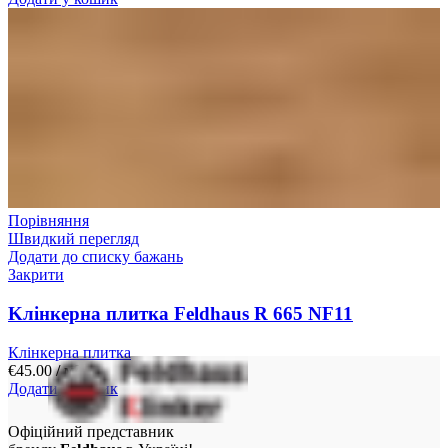
Порівняння
Швидкий перегляд
Додати до списку бажань
Закрити
Kлінкерна плитка Feldhaus R 665 NF11
Клінкерна плитка
€
45.00
/ м²
Додати у кошик
Офіційний представник