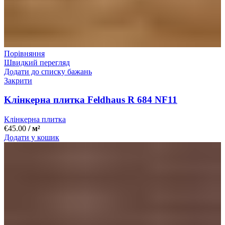
Порівняння
Швидкий перегляд
Додати до списку бажань
Закрити
Kлінкерна плитка Feldhaus R 684 NF11
Клінкерна плитка
€
45.00
/ м²
Додати у кошик