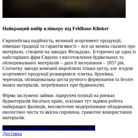
Найкращий вибір клінкеру від Feldhaus Klinker
Європейська надійність, великий асортимент продукції,
німецькі традиції та гарантія якості – все це можна сказати про
матеріали, створені на заводах Фельдхаус. Історично це одна із
найстаріших фірм Європи з виготовлення будівельних та
облицювальних матеріалів – дата її заснування – 1857 рік.
Спочатку заводи компанії виробляли тільки цеглу, але згодом
асортимент продукції розширився: плитка, бруківка,
черепиця, облицювальна цегла ручного формування та безліч
інших матеріалів, затребуваних при будівництві.
Фірма заслужено займає лідируючі позиції на ринках
будматеріалів багатьох країн, оскільки тут задіяна робота
найкращих фахівців, високоточне модернізоване обладнання,
екологічно чиста та якісна сировина, грамотне використання
матеріалів.
Перейти на офіційний сайт Feldhaus Klinker
Доставка