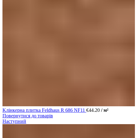
Kлінкерна плитка Feldhaus R 686 NF11
€
44.20
/ м²
Повернутися до товарів
Наступний