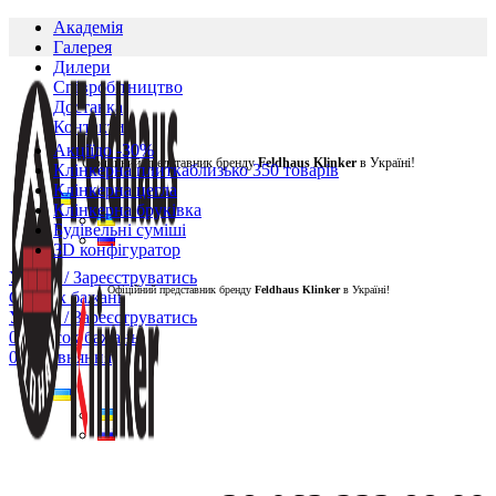
Академія
Галерея
Дилери
Cпівробітництво
Доставка
Контакти
Акції
до -30%
Офіційний представник бренду
Feldhaus Klinker
в Україні!
Клінкерна плитка
близько 350 товарів
Клінкерна цегла
Клінкерна бруківка
Будівельні суміші
3D конфігуратор
Увійти / Зареєструватись
Офіційний представник бренду
Feldhaus Klinker
в Україні!
Список бажань
Увійти / Зареєструватись
0
Список бажань
0
Порівняння