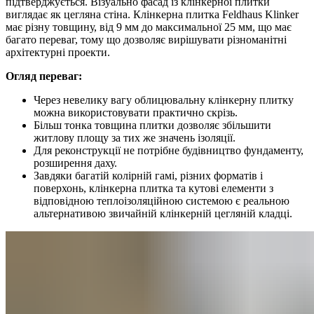
підтверджується. Візуально фасад із клінкерної плитки
виглядає як цегляна стіна. Клінкерна плитка Feldhaus Klinker
має різну товщину, від 9 мм до максимальної 25 мм, що має
багато переваг, тому що дозволяє вирішувати різноманітні
архітектурні проекти.
Огляд переваг:
Через невелику вагу облицювальну клінкерну плитку
можна використовувати практично скрізь.
Більш тонка товщина плитки дозволяє збільшити
житлову площу за тих же значень ізоляції.
Для реконструкції не потрібне будівництво фундаменту,
розширення даху.
Завдяки багатій колірній гамі, різних форматів і
поверхонь, клінкерна плитка та кутові елементи з
відповідною теплоізоляційною системою є реальною
альтернативою звичайній клінкерній цегляній кладці.