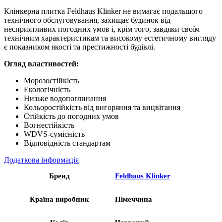
Клінкерна плитка Feldhaus Klinker не вимагає подальшого
технічного обслуговування, захищає будинок від
несприятливих погодних умов і, крім того, завдяки своїм
технічним характеристикам та високому естетичному вигляду
є показником якості та престижності будівлі.
Огляд властивостей:
Морозостійкість
Екологічність
Низьке водопоглинання
Кольоростійкість від вигоряння та вицвітання
Стійкість до погодних умов
Вогнестійкість
WDVS-сумісність
Відповідність стандартам
Додаткова інформація
Бренд
Feldhaus Klinker
Країна виробник
Німеччина