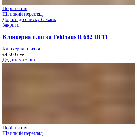
Порівняння
Швидкий перегляд
Додати до списку бажань
Закрити
Kлінкерна плитка Feldhaus R 682 DF11
Клінкерна плитка
€
45.00
/ м²
Додати у кошик
Порівняння
Швидкий перегляд