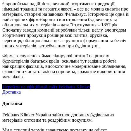
Європейська надійність, великий асортимент продукції,
німецькі традиції та гарантія якості – все це можна сказати про
матеріали, створені на заводах Фельдхаус. Історично це одна із
найстаріших фірм Європи з виготовлення будівельних та
облицювальних матеріалів – дата її заснування – 1857 рік.
Спочатку заводи компанії виробляли тільки цеглу, але згодом
асортимент продукції розширився: плитка, бруківка,
черепиця, облицювальна цегла ручного формування та безліч
інших матеріалів, затребуваних при будівництві.
Фірма заслужено займає лідируючі позиції на ринках
будматеріалів багатьох країн, оскільки тут задіяна робота
найкращих фахівців, високоточне модернізоване обладнання,
екологічно чиста та якісна сировина, грамотне використання
матеріалів.
Перейти на офіційний сайт Feldhaus Klinker
Доставка
Доставка
Feldhaus Klinker Україна здійснює доставку будівельних
матеріалів оптовим та роздрібним покупцям.
Ми в стислий термін гарантуємо доставку на об’єкт