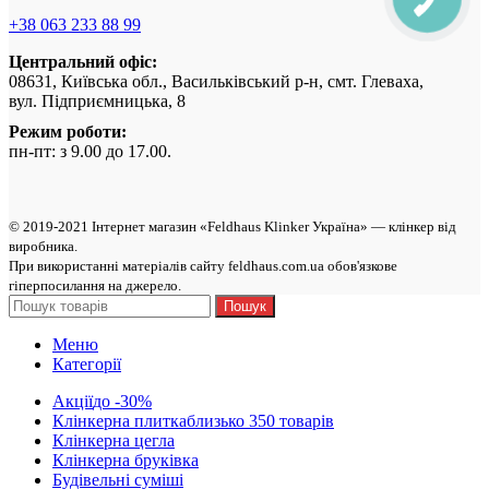
ЗВ'ЯЗКУ
+38 063 233 88 99
Центральний офіс:
08631, Київська обл., Васильківський р-н, смт. Глеваха,
вул. Підприємницька, 8
Режим роботи:
пн-пт: з 9.00 до 17.00.
© 2019-2021 Інтернет магазин «Feldhaus Klinker Україна» — клінкер від
виробникa.
При використанні матеріалів сайту feldhaus.com.ua обов'язкове
гіперпосилання на джерело.
Пошук
Меню
Категорії
Акції
до -30%
Клінкерна плитка
близько 350 товарів
Клінкерна цегла
Клінкерна бруківка
Будівельні суміші