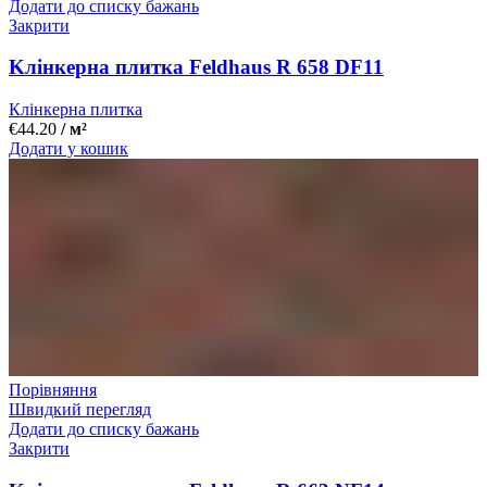
Додати до списку бажань
Закрити
Kлінкерна плитка Feldhaus R 658 DF11
Клінкерна плитка
€
44.20
/ м²
Додати у кошик
Порівняння
Швидкий перегляд
Додати до списку бажань
Закрити