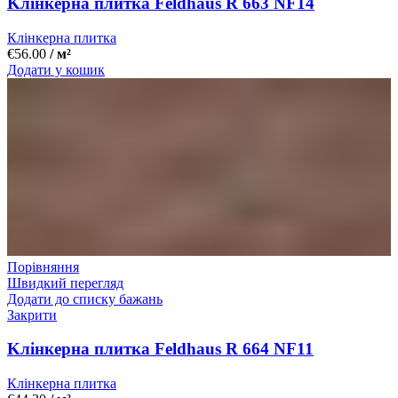
Kлінкерна плитка Feldhaus R 663 NF14
Клінкерна плитка
€
56.00
/ м²
Додати у кошик
Порівняння
Швидкий перегляд
Додати до списку бажань
Закрити
Kлінкерна плитка Feldhaus R 664 NF11
Клінкерна плитка