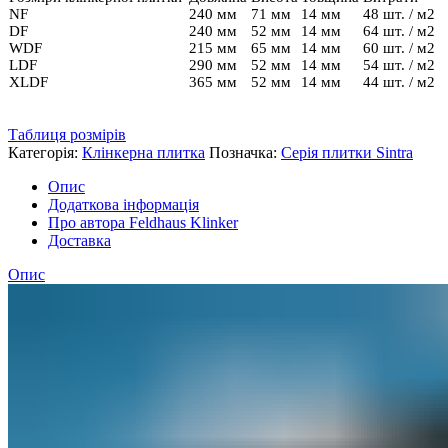
NF
240 мм
71 мм
14 мм
48 шт. / м2
DF
240 мм
52 мм
14 мм
64 шт. / м2
WDF
215 мм
65 мм
14 мм
60 шт. / м2
LDF
290 мм
52 мм
14 мм
54 шт. / м2
XLDF
365 мм
52 мм
14 мм
44 шт. / м2
Таблиця розмірів
Категорія:
Клінкерна плитка
Позначка:
Cерія плитки Sintra
Опис
Додаткова інформація
Про автора Feldhaus Klinker
Доставка
Опис