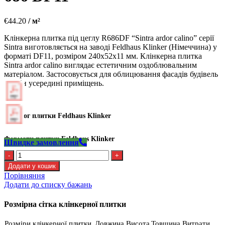
€
44.20
/ м²
Клінкерна плитка під цеглу R686DF “Sintra ardor calino” серії
Sintra виготовляється на заводі Feldhaus Klinker (Німеччина) у
форматі DF11, розміром 240х52х11 мм. Клінкерна плитка
Sintra ardor calino виглядає естетичним оздоблювальним
матеріалом. Застосовується для облицювання фасадів будівель
та стін усередині приміщень.
Каталог плитки Feldhaus Klinker
Формати плитки Feldhaus Klinker
Швидке замовлення
Kлінкерна
плитка
Додати у кошик
Feldhaus
Порівняння
R
Додати до списку бажань
686
DF11
Розмірна сітка клінкерної плитки
кількість
Розміри клінкерної плитки
Довжина
Висота
Товщина
Витрати