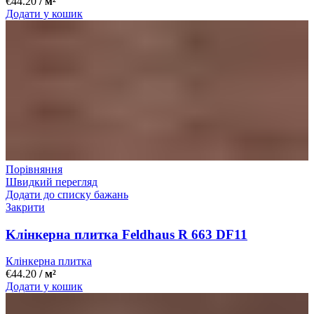
€
44.20
/ м²
Додати у кошик
Порівняння
Швидкий перегляд
Додати до списку бажань
Закрити
Kлінкерна плитка Feldhaus R 663 DF11
Клінкерна плитка
€
44.20
/ м²
Додати у кошик