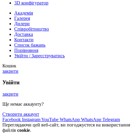
3D конфігуратор
Академія
Галерея
Дилери
Cпівробітництво
Доставка
Контакти
Список бажань
Порівняння
Увійти / Зареєструватись
Кошик
закрити
Увійти
закрити
Ще немає аккаунту?
Створити аккаунт
Facebook
Instagram
YouTube
WhatsApp
WhatsApp
Telegram
Переглядаючи цей веб-сайт, ви погоджуєтеся на використання
файлів
cookie
.