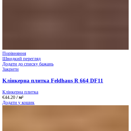
Порівняння
Швидкий перегляд
Додати до списку бажань
Закрити
Kлінкерна плитка Feldhaus R 664 DF11
Клінкерна плитка
€
44.20
/ м²
Додати у кошик