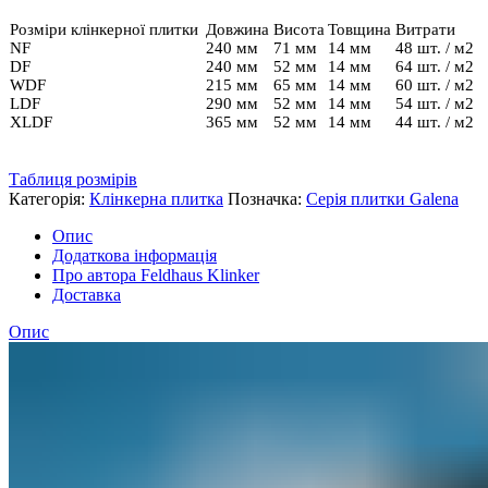
Розміри клінкерної плитки
Довжина
Висота
Товщина
Витрати
NF
240 мм
71 мм
14 мм
48 шт. / м2
DF
240 мм
52 мм
14 мм
64 шт. / м2
WDF
215 мм
65 мм
14 мм
60 шт. / м2
LDF
290 мм
52 мм
14 мм
54 шт. / м2
XLDF
365 мм
52 мм
14 мм
44 шт. / м2
Таблиця розмірів
Категорія:
Клінкерна плитка
Позначка:
Серія плитки Galena
Опис
Додаткова інформація
Про автора Feldhaus Klinker
Доставка
Опис