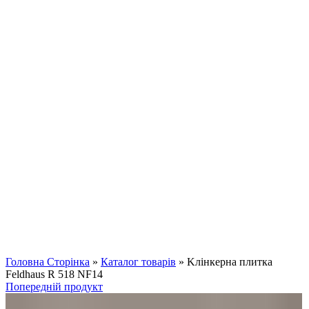
Клацніть, щоб збільшити
Головна Сторінка
»
Каталог товарів
»
Kлінкерна плитка
Feldhaus R 518 NF14
Попередній продукт