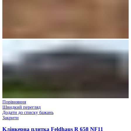
Порівняння
Швидкий перегляд
Додати до списку бажань
Закрити
Kлінкерна плитка Feldhaus R 658 NF11