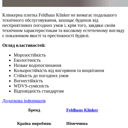
Клінкерна плитка Feldhaus Klinker не вимагає подальшого
технічного обслуговування, захищає будинок від
несприятливих погодних умов і, крім того, завдяки своїм
технічним характеристикам та високому естетичному вигляду
є показником якості та престижності будівлі.
Огляд властивостей:
Морозостійкість
Екологічність
Низьке водопоглинання
Кольоростійкість від вигоряння та вицвітання
Стійкість до погодних умов
Вогнестійкість
WDVS-сумісність
Відповідність стандартам
Додаткова інформація
Бренд
Feldhaus Klinker
Країна виробник
Німеччина