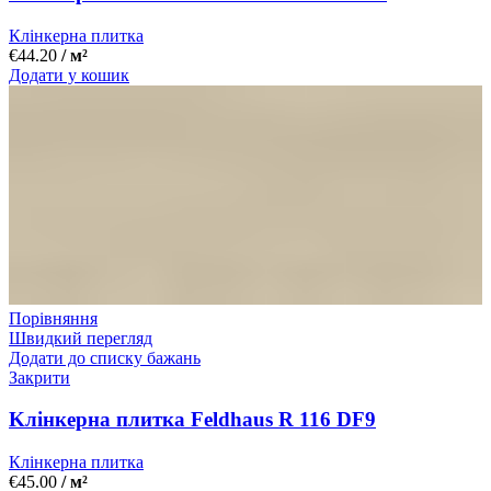
Клінкерна плитка
€
44.20
/ м²
Додати у кошик
Порівняння
Швидкий перегляд
Додати до списку бажань
Закрити
Kлінкерна плитка Feldhaus R 116 DF9
Клінкерна плитка
€
45.00
/ м²