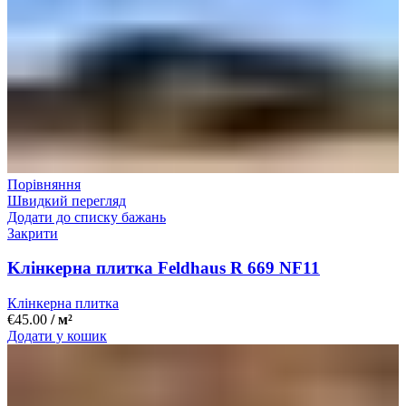
Порівняння
Швидкий перегляд
Додати до списку бажань
Закрити
Kлінкерна плитка Feldhaus R 669 NF11
Клінкерна плитка
€
45.00
/ м²
Додати у кошик