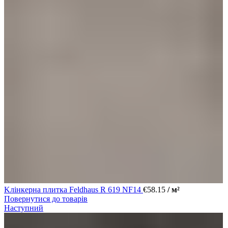
Kлінкерна плитка Feldhaus R 619 NF14
€
58.15
/ м²
Повернутися до товарів
Наступний