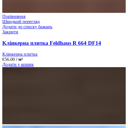
Порівняння
Швидкий перегляд
Додати до списку бажань
Закрити
Kлінкерна плитка Feldhaus R 664 DF14
Клінкерна плитка
€
56.00
/ м²
Додати у кошик