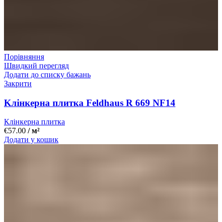
Порівняння
Швидкий перегляд
Додати до списку бажань
Закрити
Kлінкерна плитка Feldhaus R 669 NF14
Клінкерна плитка
€
57.00
/ м²
Додати у кошик