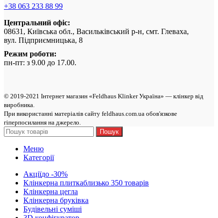
+38 063 233 88 99
Центральний офіс:
08631, Київська обл., Васильківський р-н, смт. Глеваха,
вул. Підприємницька, 8
Режим роботи:
пн-пт: з 9.00 до 17.00.
© 2019-2021 Інтернет магазин «Feldhaus Klinker Україна» — клінкер від
виробникa.
При використанні матеріалів сайту feldhaus.com.ua обов'язкове
гіперпосилання на джерело.
Пошук
Меню
Категорії
Акції
до -30%
Клінкерна плитка
близько 350 товарів
Клінкерна цегла
Клінкерна бруківка
Будівельні суміші
3D конфігуратор