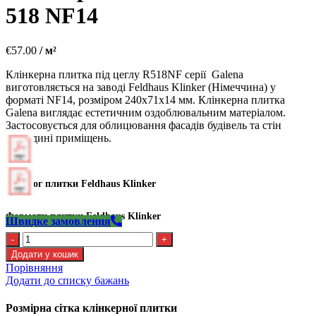
518 NF14
€
57.00
/ м²
Клінкерна плитка під цеглу R518NF серії Galena
виготовляється на заводі Feldhaus Klinker (Німеччина) у
форматі NF14, розміром 240х71х14 мм. Клінкерна плитка
Galena виглядає естетичним оздоблювальним матеріалом.
Застосовується для облицювання фасадів будівель та стін
усередині приміщень.
Каталог плитки Feldhaus Klinker
Формати плитки Feldhaus Klinker
Швидке замовлення
Kлінкерна
плитка
Додати у кошик
Feldhaus
Порівняння
R
Додати до списку бажань
518
NF14
Розмірна сітка клінкерної плитки
кількість