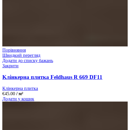
Порівняння
Швидкий перегляд
Додати до списку бажань
Закрити
Kлінкерна плитка Feldhaus R 669 DF11
Клінкерна плитка
€
45.00
/ м²
Додати у кошик