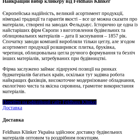
Найкращий вибір клінкеру від Feldhaus Klinker
Європейська надійність, великий асортимент продукції,
німецькі традиції та гарантія якості – все це можна сказати про
матеріали, створені на заводах Фельдхаус. Історично це одна із
найстаріших фірм Європи з виготовлення будівельних та
облицювальних матеріалів – дата її заснування – 1857 рік.
Спочатку заводи компанії виробляли тільки цеглу, але згодом
асортимент продукції розширився: плитка, бруківка,
черепиця, облицювальна цегла ручного формування та безліч
інших матеріалів, затребуваних при будівництві.
Фірма заслужено займає лідируючі позиції на ринках
будматеріалів багатьох країн, оскільки тут задіяна робота
найкращих фахівців, високоточне модернізоване обладнання,
екологічно чиста та якісна сировина, грамотне використання
матеріалів.
Перейти на офіційний сайт Feldhaus Klinker
Доставка
Доставка
Feldhaus Klinker Україна здійснює доставку будівельних
матеріалів оптовим та роздрібним покупцям.