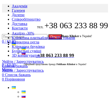
Академія
Галерея
Дилери
Cпівробітництво
+38 063 233 88 99
Доставка
тел.
Контакти
Акції
до -30%
Офіційний представник бренду
Feldhaus Klinker
в Україні!
Пошук
Клінкерна плитка
близько 350 товарів
0
/
€
0.00
Клінкерна цегла
Клінкерна бруківка
Будівельні суміші
+38 063 233 88 99
3D конфігуратор
Увійти / Зареєструватись
0
/
€
0.00
Офіційний представник бренду
Feldhaus Klinker
в Україні!
Список бажань
Меню
Увійти / Зареєструватись
0
Список бажань
0
Порівняння