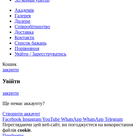
Академія
Галерея
Дилери
Cпівробітництво
Доставка
Контакти
Список бажань
Порівняння
Увійти / Зареєструватись
Кошик
закрити
Увійти
закрити
Ще немає аккаунту?
Створити аккаунт
Facebook
Instagram
YouTube
WhatsApp
WhatsApp
Telegram
Переглядаючи цей веб-сайт, ви погоджуєтеся на використання
файлів
cookie
.
Прийняти