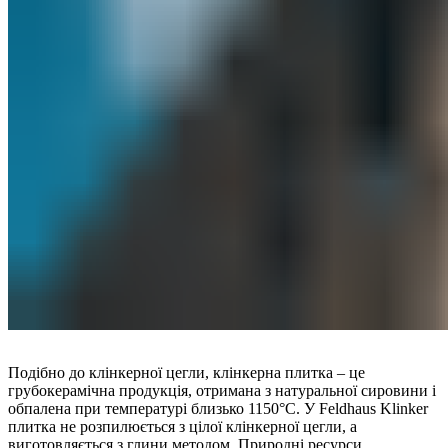
Подібно до клінкерної цегли, клінкерна плитка – це
грубокерамічна продукція, отримана з натуральної сировини і
обпалена при температурі близько 1150°C. У Feldhaus Klinker
плитка не розпилюється з цілої клінкерної цегли, а
виготовляється з глини методом. Природні ресурси