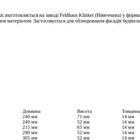
sic виготовляється на заводі Feldhaus Klinker (Німеччина) у форм
им матеріалом. Застосовується для облицювання фасадів будівель
Довжина
Висота
Товщина
240 мм
71 мм
14 мм
240 мм
52 мм
14 мм
215 мм
65 мм
14 мм
290 мм
52 мм
14 мм
365 мм
52 мм
14 мм