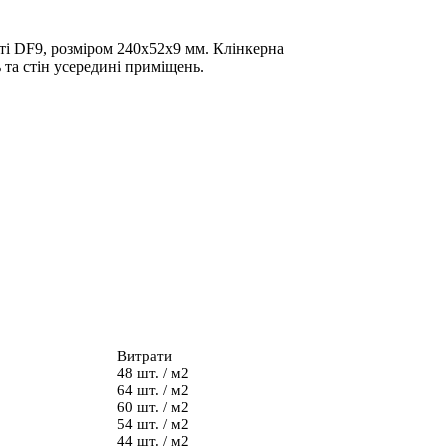
аті DF9, розміром 240х52х9 мм. Клінкерна
 та стін усередині приміщень.
Витрати
48 шт. / м2
64 шт. / м2
60 шт. / м2
54 шт. / м2
44 шт. / м2