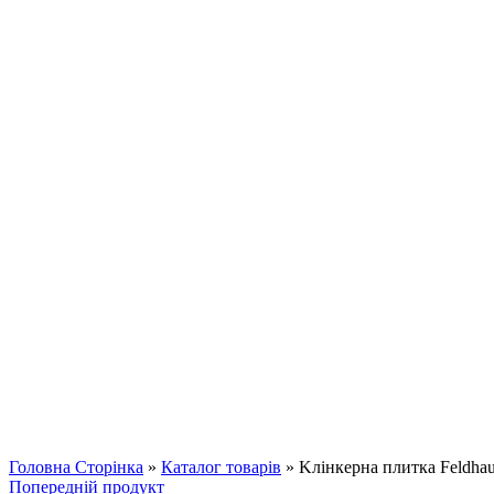
Клацніть, щоб збільшити
Головна Сторінка
»
Каталог товарів
»
Kлінкерна плитка Feldha
Попередній продукт