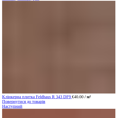
Kлінкерна плитка Feldhaus R 343 DF9
€
40.00
/ м²
Повернутися до товарів
Наступний