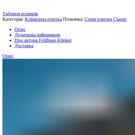
Таблиця розмірів
Категорія:
Клінкерна плитка
Позначка:
Серія плитки Classic
Опис
Додаткова інформація
Про автора Feldhaus Klinker
Доставка
Опис