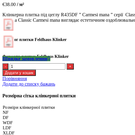
€
38.00
/ м²
Клінкерна плитка під цеглу R435DF ” Carmesi mana ” серії Clas
плитка Classic Carmesi mana виглядає естетичним оздоблювальн
Каталог плитки Feldhaus Klinker
Формати плитки Feldhaus Klinker
Швидке замовлення
Kлінкерна
плитка
Додати у кошик
Feldhaus
Порівняння
R
Додати до списку бажань
435
DF9
Розмірна сітка клінкерної плитки
кількість
Розміри клінкерної плитки
NF
DF
WDF
LDF
XLDF