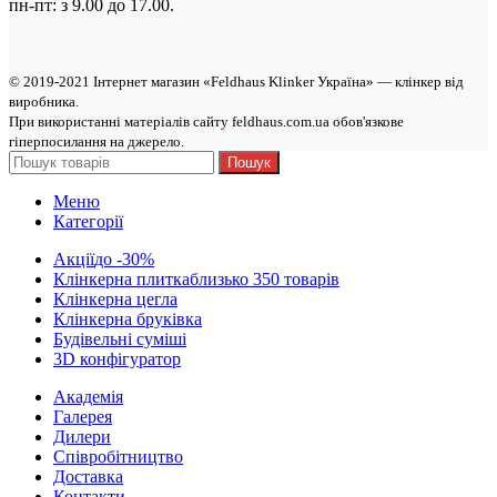
пн-пт: з 9.00 до 17.00.
© 2019-2021 Інтернет магазин «Feldhaus Klinker Україна» — клінкер від
виробникa.
При використанні матеріалів сайту feldhaus.com.ua обов'язкове
гіперпосилання на джерело.
Пошук
Меню
Категорії
Акції
до -30%
Клінкерна плитка
близько 350 товарів
Клінкерна цегла
Клінкерна бруківка
Будівельні суміші
3D конфігуратор
Академія
Галерея
Дилери
Cпівробітництво
Доставка
Контакти