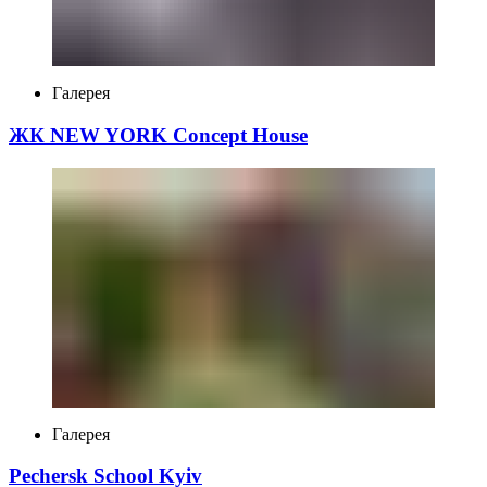
Галерея
ЖК NEW YORK Concept House
Галерея
Pechersk School Kyiv