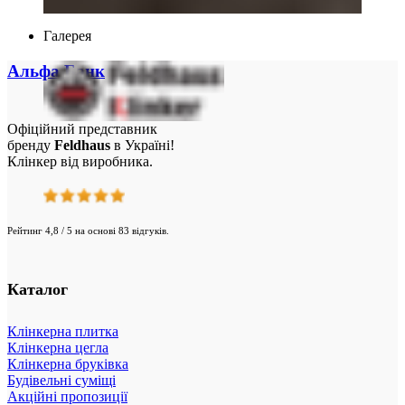
Переглянути більше
Галерея
Альфа Банк
Офіційний представник
бренду
Feldhaus
в Україні!
Клінкер від виробника.
Рейтинг 4,8 / 5 на основі 83 відгуків.
Переглянути більше
Каталог
Клінкерна плитка
Клінкерна цегла
Клінкерна бруківка
Будівельні суміщі
Акційні пропозиції