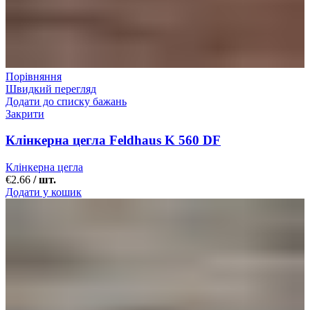
Порівняння
Швидкий перегляд
Додати до списку бажань
Закрити
Клінкерна цегла Feldhaus K 560 DF
Клінкерна цегла
€
2.66
/ шт.
Додати у кошик