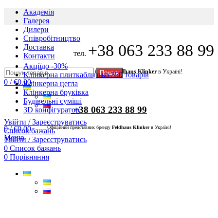
Академія
Галерея
Дилери
Cпівробітництво
+38 063 233 88 99
Доставка
тел.
Контакти
Акції
до -30%
Офіційний представник бренду
Feldhaus Klinker
в Україні!
Пошук
Клінкерна плитка
близько 350 товарів
0
/
€
0.00
Клінкерна цегла
Клінкерна бруківка
Будівельні суміші
+38 063 233 88 99
3D конфігуратор
Увійти / Зареєструватись
0
/
€
0.00
Офіційний представник бренду
Feldhaus Klinker
в Україні!
Список бажань
Меню
Увійти / Зареєструватись
0
Список бажань
0
Порівняння