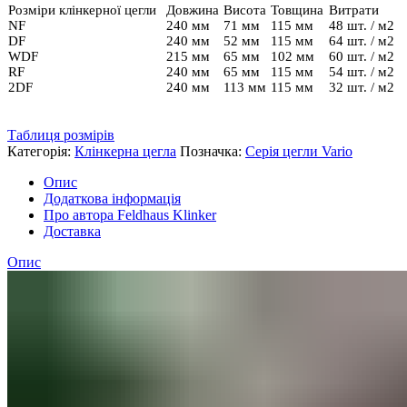
Розміри клінкерної цегли
Довжина
Висота
Товщина
Витрати
NF
240 мм
71 мм
115 мм
48 шт. / м2
DF
240 мм
52 мм
115 мм
64 шт. / м2
WDF
215 мм
65 мм
102 мм
60 шт. / м2
RF
240 мм
65 мм
115 мм
54 шт. / м2
2DF
240 мм
113 мм
115 мм
32 шт. / м2
Таблиця розмірів
Категорія:
Клінкерна цегла
Позначка:
Серія цегли Vario
Опис
Додаткова інформація
Про автора Feldhaus Klinker
Доставка
Опис