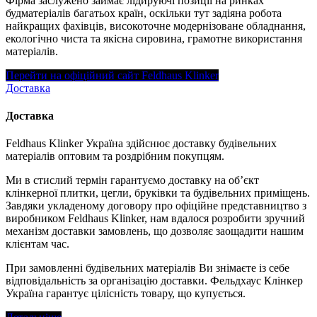
Фірма заслужено займає лідируючі позиції на ринках
будматеріалів багатьох країн, оскільки тут задіяна робота
найкращих фахівців, високоточне модернізоване обладнання,
екологічно чиста та якісна сировина, грамотне використання
матеріалів.
Перейти на офіційний сайт Feldhaus Klinker
Доставка
Доставка
Feldhaus Klinker Україна здійснює доставку будівельних
матеріалів оптовим та роздрібним покупцям.
Ми в стислий термін гарантуємо доставку на об’єкт
клінкерної плитки, цегли, бруківки та будівельних приміщень.
Завдяки укладеному договору про офіційне представництво з
виробником Feldhaus Klinker, нам вдалося розробити зручний
механізм доставки замовлень, що дозволяє заощадити нашим
клієнтам час.
При замовленні будівельних матеріалів Ви знімаєте із себе
відповідальність за організацію доставки. Фельдхаус Клінкер
Україна гарантує цілісність товару, що купується.