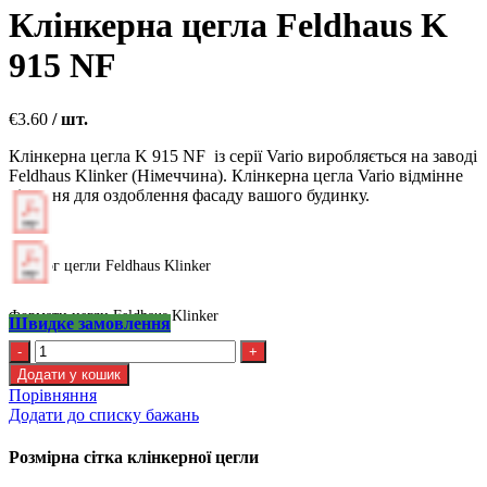
Клінкерна цегла Feldhaus K
915 NF
€
3.60
/ шт.
Клінкерна цегла K 915 NF із серії Vario виробляється на заводі
Feldhaus Klinker (Німеччина). Клінкерна цегла Vario відмінне
рішення для оздоблення фасаду вашого будинку.
Каталог цегли Feldhaus Klinker
Формати цегли Feldhaus Klinker
Швидке замовлення
Клінкерна
цегла
Додати у кошик
Feldhaus
Порівняння
K
Додати до списку бажань
915
NF
Розмірна сітка клінкерної цегли
кількість