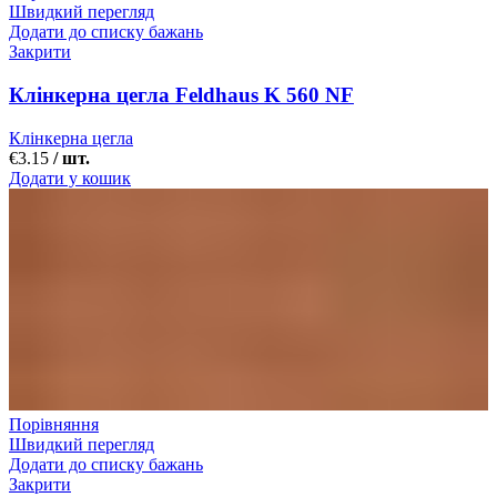
Швидкий перегляд
Додати до списку бажань
Закрити
Клінкерна цегла Feldhaus K 560 NF
Клінкерна цегла
€
3.15
/ шт.
Додати у кошик
Порівняння
Швидкий перегляд
Додати до списку бажань
Закрити