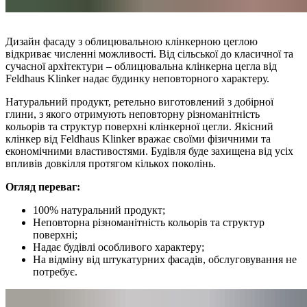
Дизайн фасаду з облицювальною клінкерною цеглою
відкриває численні можливості. Від сільської до класичної та
сучасної архітектури – облицювальна клінкерна цегла від
Feldhaus Klinker надає будинку неповторного характеру.
Натуральний продукт, ретельно виготовлений з добірної
глини, з якого отримують неповторну різноманітність
кольорів та структур поверхні клінкерної цегли. Якісний
клінкер від Feldhaus Klinker вражає своїми фізичними та
економічними властивостями. Будівля буде захищена від усіх
впливів довкілля протягом кількох поколінь.
Огляд переваг:
100% натуральний продукт;
Неповторна різноманітність кольорів та структур
поверхні;
Надає будівлі особливого характеру;
На відміну від штукатурних фасадів, обслуговування не
потребує.