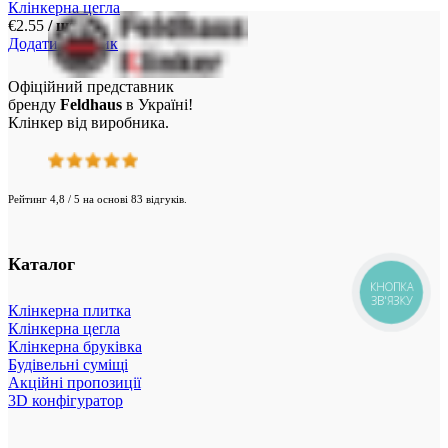
Клінкерна цегла
€
2.55
/ шт.
Додати у кошик
Офіційний представник
бренду
Feldhaus
в Україні!
Клінкер від виробника.
Рейтинг 4,8 / 5 на основі 83 відгуків.
Каталог
КНОПКА
ЗВ'ЯЗКУ
Клінкерна плитка
Клінкерна цегла
Клінкерна бруківка
Будівельні суміщі
Акційні пропозиції
3D конфігуратор