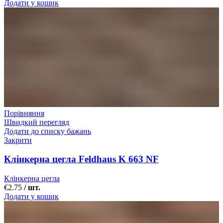
Додати у кошик
Порівняння
Швидкий перегляд
Додати до списку бажань
Закрити
Клінкерна цегла Feldhaus K 663 NF
Клінкерна цегла
€
2.75
/ шт.
Додати у кошик