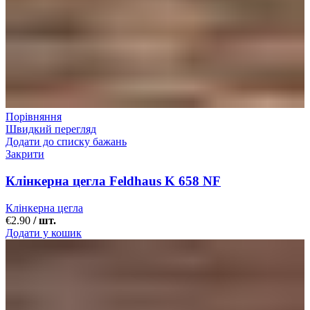
Порівняння
Швидкий перегляд
Додати до списку бажань
Закрити
Клінкерна цегла Feldhaus K 658 NF
Клінкерна цегла
€
2.90
/ шт.
Додати у кошик