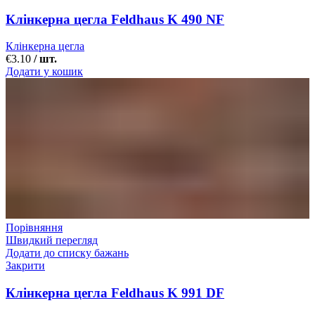
Клінкерна цегла Feldhaus K 490 NF
Клінкерна цегла
€
3.10
/ шт.
Додати у кошик
Порівняння
Швидкий перегляд
Додати до списку бажань
Закрити
Клінкерна цегла Feldhaus K 991 DF