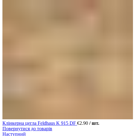
Клінкерна цегла Feldhaus K 915 DF
€
2.90
/ шт.
Повернутися до товарів
Наступний