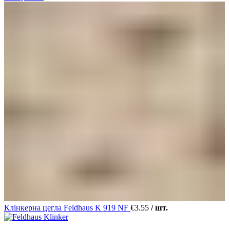
Клінкерна цегла Feldhaus K 919 NF
€
3.55
/ шт.