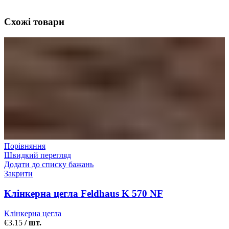
Схожі товари
Порівняння
Швидкий перегляд
Додати до списку бажань
Закрити
Клінкерна цегла Feldhaus K 570 NF
Клінкерна цегла
€
3.15
/ шт.