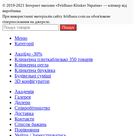
© 2019-2021 Інтернет магазин «Feldhaus Klinker Україна» — клінкер від
виробникa.
При використанні матеріалів сайту feldhaus.com.ua обов'язкове
гіперпосилання на джерело.
Пошук
Меню
Категорії
Акції
до -30%
Клінкерна плитка
близько 350 товарів
Клінкерна цегла
Клінкерна бруківка
Будівельні суміші
3D конфігуратор
Академія
Галерея
Дилери
Cпівробітництво
Доставка
Контакти
Список бажань
Порівняння
Увійти / Зареєструватись