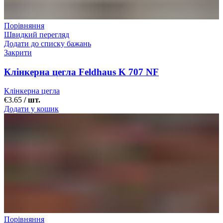
Порівняння
Швидкий перегляд
Додати до списку бажань
Закрити
Клінкерна цегла Feldhaus K 707 NF
Клінкерна цегла
€
3.65
/ шт.
Додати у кошик
Порівняння