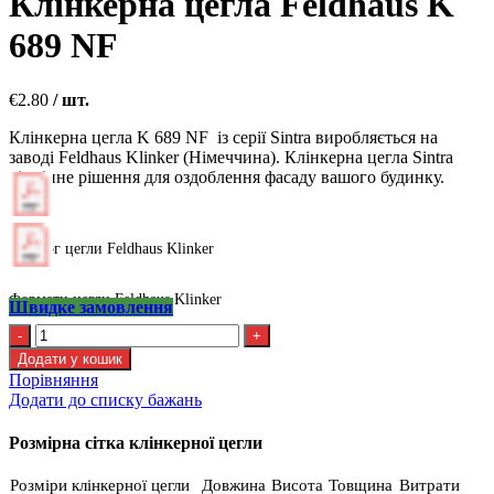
Клінкерна цегла Feldhaus K
689 NF
€
2.80
/ шт.
Клінкерна цегла K 689 NF із серії Sintra виробляється на
заводі Feldhaus Klinker (Німеччина). Клінкерна цегла Sintra
відмінне рішення для оздоблення фасаду вашого будинку.
Каталог цегли Feldhaus Klinker
Формати цегли Feldhaus Klinker
Швидке замовлення
Клінкерна
цегла
Додати у кошик
Feldhaus
Порівняння
K
Додати до списку бажань
689
NF
Розмірна сітка клінкерної цегли
кількість
Розміри клінкерної цегли
Довжина
Висота
Товщина
Витрати