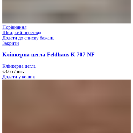
Порівняння
Швидкий перегляд
Додати до списку бажань
Закрити
Клінкерна цегла Feldhaus K 707 NF
Клінкерна цегла
€
3.65
/ шт.
Додати у кошик