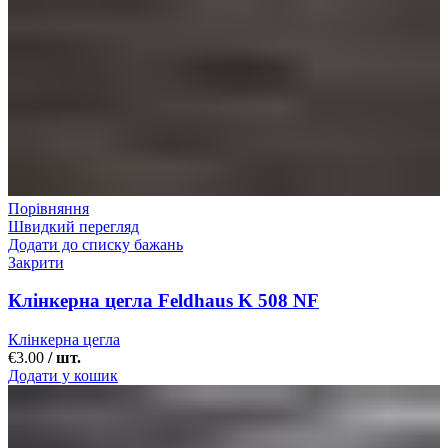
Порівняння
Швидкий перегляд
Додати до списку бажань
Закрити
Клінкерна цегла Feldhaus K 508 NF
Клінкерна цегла
€
3.00
/ шт.
Додати у кошик