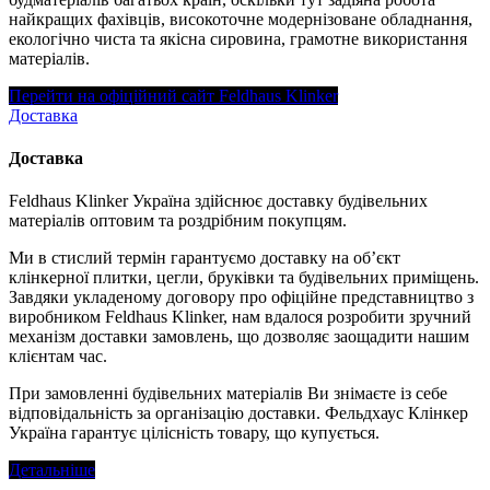
найкращих фахівців, високоточне модернізоване обладнання,
екологічно чиста та якісна сировина, грамотне використання
матеріалів.
Перейти на офіційний сайт Feldhaus Klinker
Доставка
Доставка
Feldhaus Klinker Україна здійснює доставку будівельних
матеріалів оптовим та роздрібним покупцям.
Ми в стислий термін гарантуємо доставку на об’єкт
клінкерної плитки, цегли, бруківки та будівельних приміщень.
Завдяки укладеному договору про офіційне представництво з
виробником Feldhaus Klinker, нам вдалося розробити зручний
механізм доставки замовлень, що дозволяє заощадити нашим
клієнтам час.
При замовленні будівельних матеріалів Ви знімаєте із себе
відповідальність за організацію доставки. Фельдхаус Клінкер
Україна гарантує цілісність товару, що купується.
Детальніше