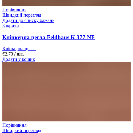
Порівняння
Швидкий перегляд
Додати до списку бажань
Закрити
Клінкерна цегла Feldhaus K 377 NF
Клінкерна цегла
€
2.70
/ шт.
Додати у кошик
Порівняння
Швидкий перегляд