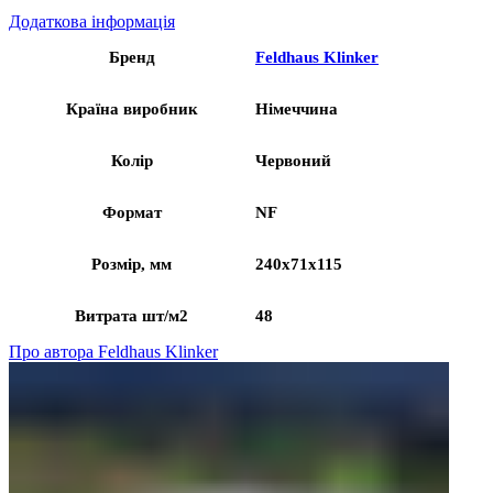
Додаткова інформація
Бренд
Feldhaus Klinker
Країна виробник
Німеччина
Колір
Червоний
Формат
NF
Розмір, мм
240x71x115
Витрата шт/м2
48
Про автора Feldhaus Klinker