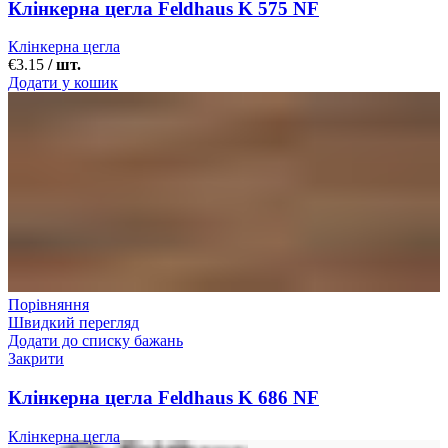
Клінкерна цегла Feldhaus K 575 NF
Клінкерна цегла
€
3.15
/ шт.
Додати у кошик
Порівняння
Швидкий перегляд
Додати до списку бажань
Закрити
Клінкерна цегла Feldhaus K 686 NF
Клінкерна цегла