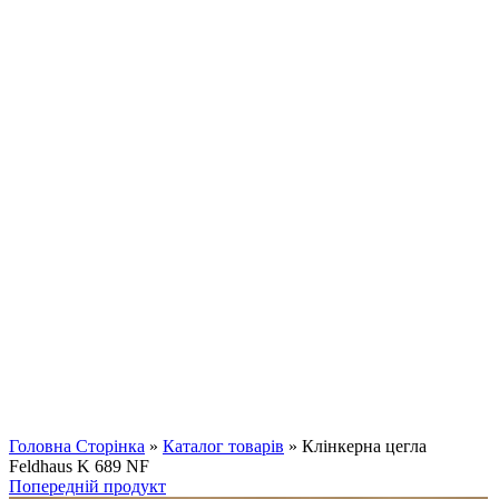
Клацніть, щоб збільшити
Головна Сторінка
»
Каталог товарів
»
Клінкерна цегла
Feldhaus K 689 NF
Попередній продукт