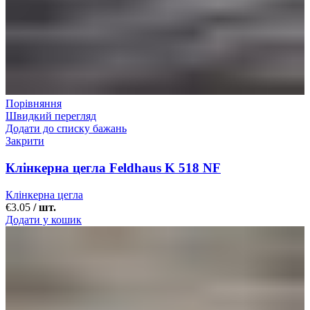
Порівняння
Швидкий перегляд
Додати до списку бажань
Закрити
Клінкерна цегла Feldhaus K 518 NF
Клінкерна цегла
€
3.05
/ шт.
Додати у кошик