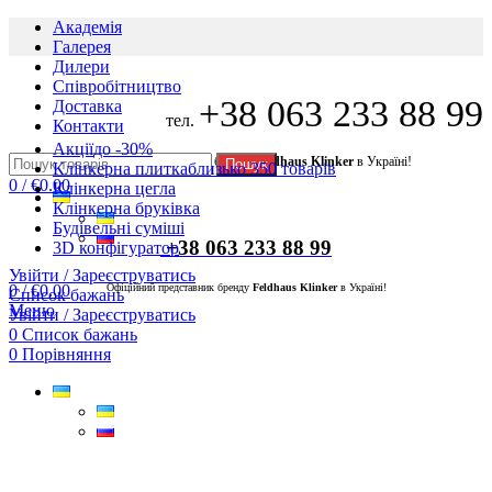
Академія
Галерея
Дилери
Cпівробітництво
+38 063 233 88 99
Доставка
тел.
Контакти
Акції
до -30%
Офіційний представник бренду
Feldhaus Klinker
в Україні!
Пошук
Клінкерна плитка
близько 350 товарів
0
/
€
0.00
Клінкерна цегла
Клінкерна бруківка
Будівельні суміші
+38 063 233 88 99
3D конфігуратор
Увійти / Зареєструватись
0
/
€
0.00
Офіційний представник бренду
Feldhaus Klinker
в Україні!
Список бажань
Меню
Увійти / Зареєструватись
0
Список бажань
0
Порівняння