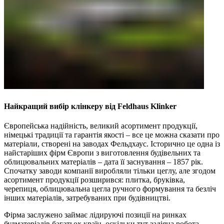
Найкращий вибір клінкеру від Feldhaus Klinker
Європейська надійність, великий асортимент продукції,
німецькі традиції та гарантія якості – все це можна сказати про
матеріали, створені на заводах Фельдхаус. Історично це одна із
найстаріших фірм Європи з виготовлення будівельних та
облицювальних матеріалів – дата її заснування – 1857 рік.
Спочатку заводи компанії виробляли тільки цеглу, але згодом
асортимент продукції розширився: плитка, бруківка,
черепиця, облицювальна цегла ручного формування та безліч
інших матеріалів, затребуваних при будівництві.
Фірма заслужено займає лідируючі позиції на ринках
будматеріалів багатьох країн, оскільки тут задіяна робота