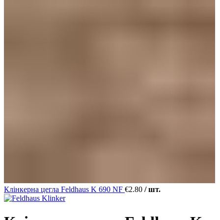
Клінкерна цегла Feldhaus K 690 NF
€
2.80
/ шт.