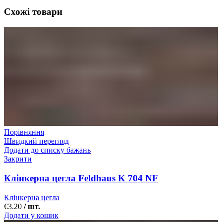
Схожі товари
Порівняння
Швидкий перегляд
Додати до списку бажань
Закрити
Клінкерна цегла Feldhaus K 704 NF
Клінкерна цегла
€
3.20
/ шт.
Додати у кошик