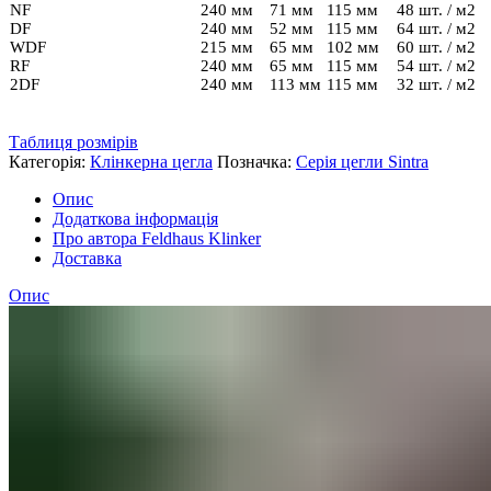
NF
240 мм
71 мм
115 мм
48 шт. / м2
DF
240 мм
52 мм
115 мм
64 шт. / м2
WDF
215 мм
65 мм
102 мм
60 шт. / м2
RF
240 мм
65 мм
115 мм
54 шт. / м2
2DF
240 мм
113 мм
115 мм
32 шт. / м2
Таблиця розмірів
Категорія:
Клінкерна цегла
Позначка:
Серія цегли Sintra
Опис
Додаткова інформація
Про автора Feldhaus Klinker
Доставка
Опис