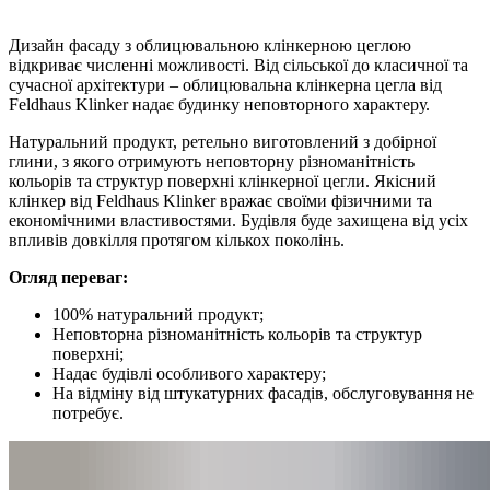
Дизайн фасаду з облицювальною клінкерною цеглою
відкриває численні можливості. Від сільської до класичної та
сучасної архітектури – облицювальна клінкерна цегла від
Feldhaus Klinker надає будинку неповторного характеру.
Натуральний продукт, ретельно виготовлений з добірної
глини, з якого отримують неповторну різноманітність
кольорів та структур поверхні клінкерної цегли. Якісний
клінкер від Feldhaus Klinker вражає своїми фізичними та
економічними властивостями. Будівля буде захищена від усіх
впливів довкілля протягом кількох поколінь.
Огляд переваг:
100% натуральний продукт;
Неповторна різноманітність кольорів та структур
поверхні;
Надає будівлі особливого характеру;
На відміну від штукатурних фасадів, обслуговування не
потребує.