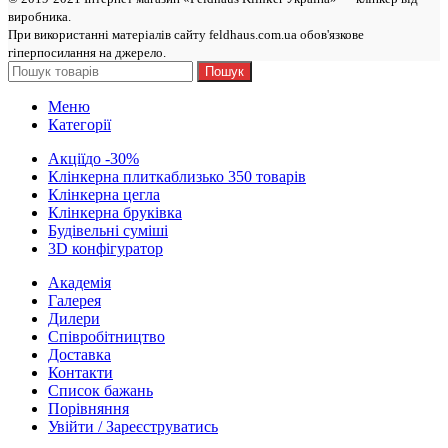
виробникa.
При використанні матеріалів сайту feldhaus.com.ua обов'язкове
гіперпосилання на джерело.
Пошук
Меню
Категорії
Акції
до -30%
Клінкерна плитка
близько 350 товарів
Клінкерна цегла
Клінкерна бруківка
Будівельні суміші
3D конфігуратор
Академія
Галерея
Дилери
Cпівробітництво
Доставка
Контакти
Список бажань
Порівняння
Увійти / Зареєструватись