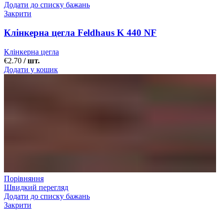
Додати до списку бажань
Закрити
Клінкерна цегла Feldhaus K 440 NF
Клінкерна цегла
€
2.70
/ шт.
Додати у кошик
Порівняння
Швидкий перегляд
Додати до списку бажань
Закрити