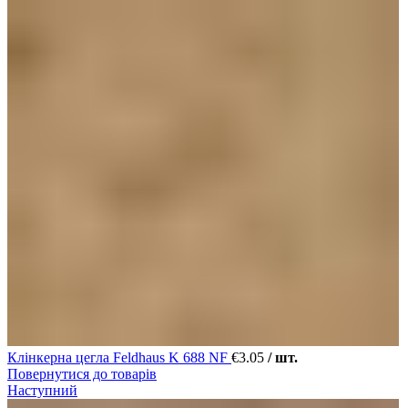
Клінкерна цегла Feldhaus K 688 NF
€
3.05
/ шт.
Повернутися до товарів
Наступний