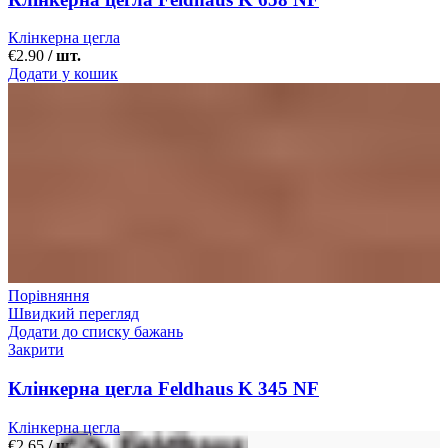
Клінкерна цегла
€
2.90
/ шт.
Додати у кошик
Порівняння
Швидкий перегляд
Додати до списку бажань
Закрити
Клінкерна цегла Feldhaus K 345 NF
Клінкерна цегла
€
2.65
/ шт.