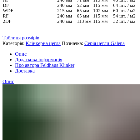
NF
240 мм
71 мм
115 мм
48 шт. / м2
DF
240 мм
52 мм
115 мм
64 шт. / м2
WDF
215 мм
65 мм
102 мм
60 шт. / м2
RF
240 мм
65 мм
115 мм
54 шт. / м2
2DF
240 мм
113 мм
115 мм
32 шт. / м2
Таблиця розмірів
Категорія:
Клінкерна цегла
Позначка:
Серія цегли Galena
Опис
Додаткова інформація
Про автора Feldhaus Klinker
Доставка
Опис