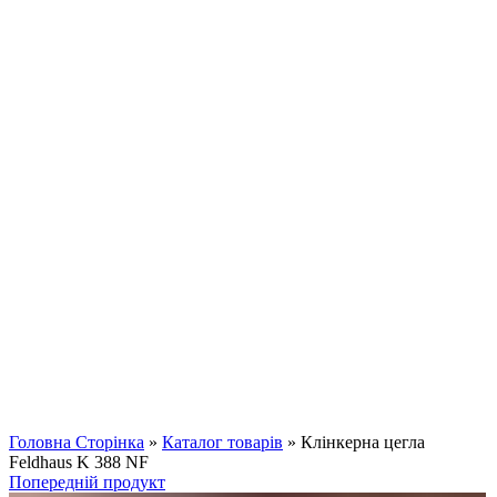
Клацніть, щоб збільшити
Головна Сторінка
»
Каталог товарів
»
Клінкерна цегла
Feldhaus K 388 NF
Попередній продукт