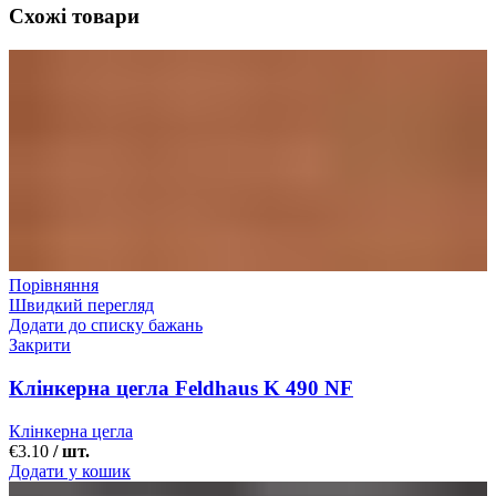
Схожі товари
Порівняння
Швидкий перегляд
Додати до списку бажань
Закрити
Клінкерна цегла Feldhaus K 490 NF
Клінкерна цегла
€
3.10
/ шт.
Додати у кошик