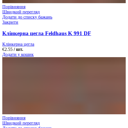
Порівняння
Швидкий перегляд
Додати до списку бажань
Закрити
Клінкерна цегла Feldhaus K 991 DF
Клінкерна цегла
€
2.55
/ шт.
Додати у кошик
Порівняння
Швидкий перегляд