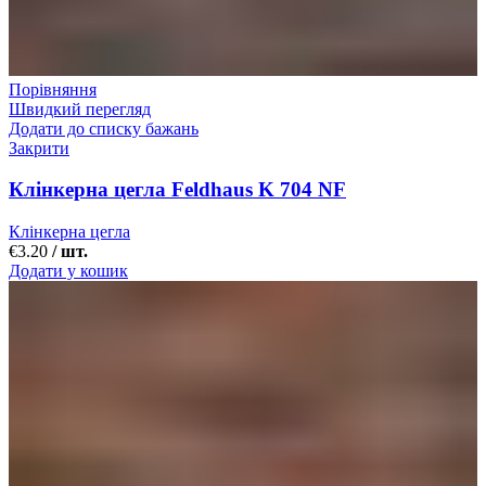
Порівняння
Швидкий перегляд
Додати до списку бажань
Закрити
Клінкерна цегла Feldhaus K 704 NF
Клінкерна цегла
€
3.20
/ шт.
Додати у кошик