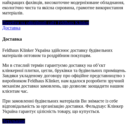
найкращих фахівців, високоточне модернізоване обладнання,
екологічно чиста та якісна сировина, грамотне використання
матеріалів.
Перейти на офіційний сайт Feldhaus Klinker
Доставка
Доставка
Feldhaus Klinker Україна здійснює доставку будівельних
матеріалів оптовим та роздрібним покупцям.
Ми в стислий термін гарантуємо доставку на об’єкт
клінкерної плитки, цегли, бруківки та будівельних приміщень.
Завдяки укладеному договору про офіційне представництво з
виробником Feldhaus Klinker, нам вдалося розробити зручний
механізм доставки замовлень, що дозволяє заощадити нашим
клієнтам час.
При замовленні будівельних матеріалів Ви знімаєте із себе
відповідальність за організацію доставки. Фельдхаус Клінкер
Україна гарантує цілісність товару, що купується.
Детальніше