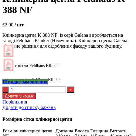
388 NF
€
2.90
/ шт.
Клінкерна цегла K 388 NF із серії Galena виробляється на
заводі Feldhaus Klinker (Німеччина). Клінкерна цегла Galena
відмінне рішення для оздоблення фасаду вашого будинку.
Каталог цегли Feldhaus Klinker
Формати цегли Feldhaus Klinker
Швидке замовлення
Клінкерна
цегла
Додати у кошик
Feldhaus
Порівняння
K
Додати до списку бажань
388
NF
Розмірна сітка клінкерної цегли
кількість
Розміри клінкерної цегли
Довжина
Висота
Товщина
Витрати