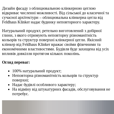
Дизайн фасаду з облицювальною клінкерною цеглою
відкриває численні можливості. Від сільської до класичної та
сучасної архітектури – облицювальна клінкерна цегла від
Feldhaus Klinker надає будинку неповторного характеру.
Натуральний продукт, ретельно виготовлений з добірної
глини, з якого отримують неповторну різноманітність
кольорів та структур поверхні клінкерної цегли. Якісний
клінкер від Feldhaus Klinker вражає своїми фізичними та
економічними властивостями. Будівля буде захищена від усіх
впливів довкілля протягом кількох поколінь.
Огляд переваг:
100% натуральний продукт;
Неповторна різноманітність кольорів та структур
поверхні;
Надає будівлі особливого характеру;
На відміну від штукатурних фасадів, обслуговування не
потребує.