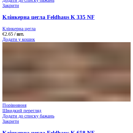
Додати до списку бажань
Закрити
Клінкерна цегла Feldhaus K 335 NF
Клінкерна цегла
€
2.65
/ шт.
Додати у кошик
Порівняння
Швидкий перегляд
Додати до списку бажань
Закрити
Клінкерна цегла Feldhaus K 658 NF