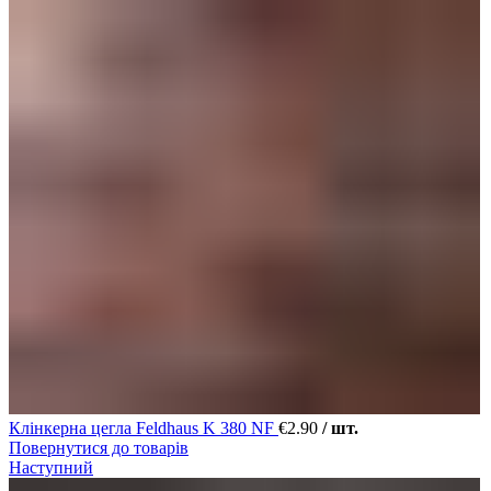
Клінкерна цегла Feldhaus K 380 NF
€
2.90
/ шт.
Повернутися до товарів
Наступний