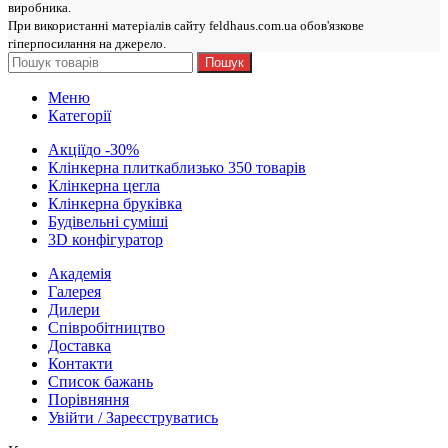
виробникa.
При використанні матеріалів сайту feldhaus.com.ua обов'язкове
гіперпосилання на джерело.
Пошук
Меню
Категорії
Акції
до -30%
Клінкерна плитка
близько 350 товарів
Клінкерна цегла
Клінкерна бруківка
Будівельні суміші
3D конфігуратор
Академія
Галерея
Дилери
Cпівробітництво
Доставка
Контакти
Список бажань
Порівняння
Увійти / Зареєструватись