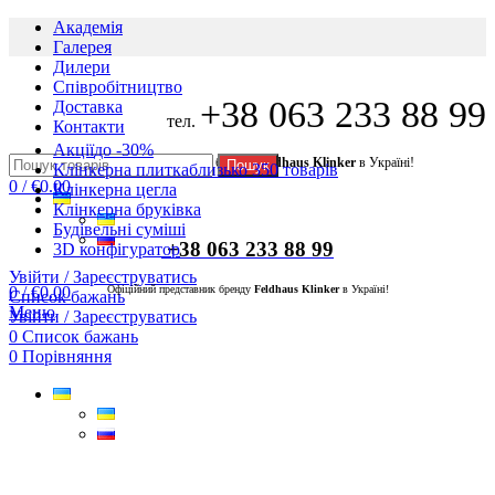
Академія
Галерея
Дилери
Cпівробітництво
+38 063 233 88 99
Доставка
тел.
Контакти
Акції
до -30%
Офіційний представник бренду
Feldhaus Klinker
в Україні!
Пошук
Клінкерна плитка
близько 350 товарів
0
/
€
0.00
Клінкерна цегла
Клінкерна бруківка
Будівельні суміші
+38 063 233 88 99
3D конфігуратор
Увійти / Зареєструватись
0
/
€
0.00
Офіційний представник бренду
Feldhaus Klinker
в Україні!
Список бажань
Меню
Увійти / Зареєструватись
0
Список бажань
0
Порівняння