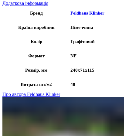
Додаткова інформація
Бренд
Feldhaus Klinker
Країна виробник
Німеччина
Колір
Графітовий
Формат
NF
Розмір, мм
240x71x115
Витрата шт/м2
48
Про автора Feldhaus Klinker