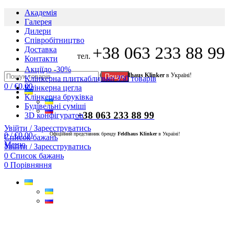
Академія
Галерея
Дилери
Cпівробітництво
+38 063 233 88 99
Доставка
тел.
Контакти
Акції
до -30%
Офіційний представник бренду
Feldhaus Klinker
в Україні!
Пошук
Клінкерна плитка
близько 350 товарів
0
/
€
0.00
Клінкерна цегла
Клінкерна бруківка
Будівельні суміші
+38 063 233 88 99
3D конфігуратор
Увійти / Зареєструватись
0
/
€
0.00
Офіційний представник бренду
Feldhaus Klinker
в Україні!
Список бажань
Меню
Увійти / Зареєструватись
0
Список бажань
0
Порівняння