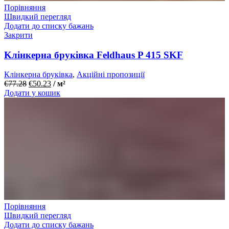
Порівняння
Швидкий перегляд
Додати до списку бажань
Закрити
Kлінкерна бруківка Feldhaus P 415 SKF
Клінкерна бруківка
,
Акційні пропозиції
€
77.28
€
50.23
/ м²
Додати у кошик
Порівняння
Швидкий перегляд
Додати до списку бажань