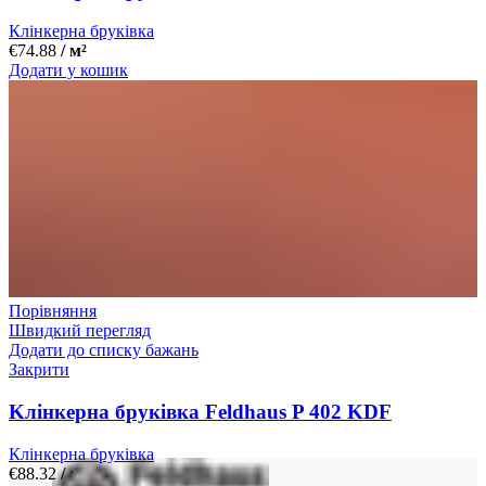
Клінкерна бруківка
€
74.88
/ м²
Додати у кошик
Порівняння
Швидкий перегляд
Додати до списку бажань
Закрити
Kлінкерна бруківка Feldhaus P 402 KDF
Клінкерна бруківка
€
88.32
/ м²