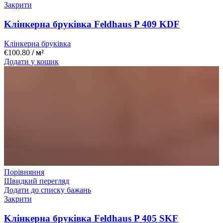
Закрити
Kлінкерна бруківка Feldhaus P 409 KDF
Клінкерна бруківка
€
100.80
/ м²
Додати у кошик
Порівняння
Швидкий перегляд
Додати до списку бажань
Закрити
Kлінкерна бруківка Feldhaus P 405 SKF