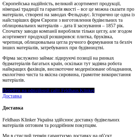
Європейська надійність, великий асортимент продукції,
німецькі традиції та гарантія якості – все це можна сказати про
матеріали, створені на заводах Фельдхаус. Історично це одна із
найстаріших фірм Європи з виготовлення будівельних та
облицювальних матеріалів – дата її заснування – 1857 рік.
Спочатку заводи компанії виробляли тільки цеглу, але згодом
асортимент продукції розширився: плитка, бруківка,
черепиця, облицювальна цегла ручного формування та безліч
інших матеріалів, затребуваних при будівництві.
Фірма заслужено займає лідируючі позиції на ринках
будматеріалів багатьох країн, оскільки тут задіяна робота
найкращих фахівців, високоточне модернізоване обладнання,
екологічно чиста та якісна сировина, грамотне використання
матеріалів.
Перейти на офіційний сайт Feldhaus Klinker
Доставка
Доставка
Feldhaus Klinker Україна здійснює доставку будівельних
матеріалів оптовим та роздрібним покупцям.
Ми в стислий термін гарантуємо доставку на об’єкт