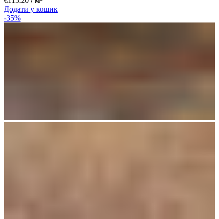
€
115.20
/ м²
Додати у кошик
-35%