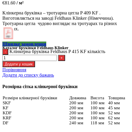
€
81.60
/ м²
Клінкерна бруківка – тротуарна цегла P 409 KF .
Виготовляється на заводі Feldhaus Klinker (Німеччина).
Тротуарна цегла чудово виглядає на тротуарах та різних
площах.
Швидке замовлення
Каталог бруківки Feldhaus Klinker
Kлінкерна бруківка Feldhaus P 415 KF кількість
Додати у кошик
Порівняння
Додати до списку бажань
Розмірна сітка клінкерної бруківки
Розміри клінкерної бруківки
Довжина
Висота
Товщина
SKF
200 мм
100 мм
40 мм
KF
200 мм
100 мм
45 мм
KDF
200 мм
100 мм
52 мм
KRF
200 мм
100 мм
62 мм
DF
240 мм
118 мм
52 мм