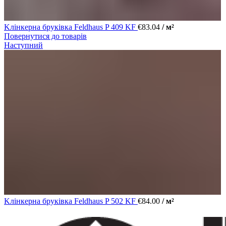
Kлінкерна бруківка Feldhaus P 409 KF
€
83.04
/ м²
Повернутися до товарів
Наступний
Kлінкерна бруківка Feldhaus P 502 KF
€
84.00
/ м²