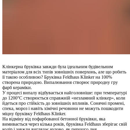
Клінкерна бруківка завжди була ідеальним будівельним
матеріалом для всіх типів зовнішніх поверхонь, але що робить
її такою особливою? Бруківка Feldhaus Klinker на 100%
створена природою. Випалювання створює природну гру
фарб кераміки.
У процесі випалу відбувається найголовніше: при температурі
до 1200°C створюється справжній «незламний клінкер», коли
йдеться про стійкість до зовнішніх впливів. Сонячні промені,
спека, мороз і навіть хімічні речовини не можуть пошкодити
міцну бруківку Feldhaus Klinker.
На відміну від пофарбованої бетонної бруківки, яка
вимивається через кілька років, бруківка Feldhaus зберігає свій
колір і завжди виглядає чудово, як першого дня.