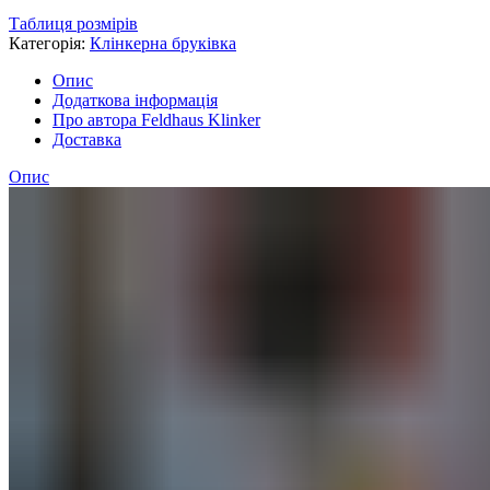
Таблиця розмірів
Категорія:
Клінкерна бруківка
Опис
Додаткова інформація
Про автора Feldhaus Klinker
Доставка
Опис