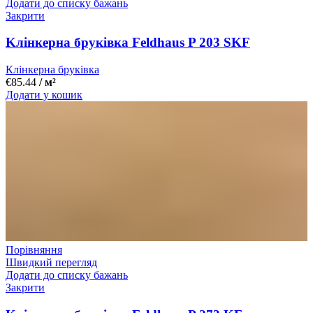
Додати до списку бажань
Закрити
Kлінкерна бруківка Feldhaus P 203 SKF
Клінкерна бруківка
€
85.44
/ м²
Додати у кошик
Порівняння
Швидкий перегляд
Додати до списку бажань
Закрити