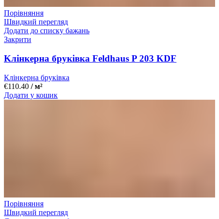
Порівняння
Швидкий перегляд
Додати до списку бажань
Закрити
Kлінкерна бруківка Feldhaus P 203 KDF
Клінкерна бруківка
€
110.40
/ м²
Додати у кошик
Порівняння
Швидкий перегляд