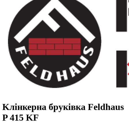
Kлінкерна бруківка Feldhaus
P 415 KF