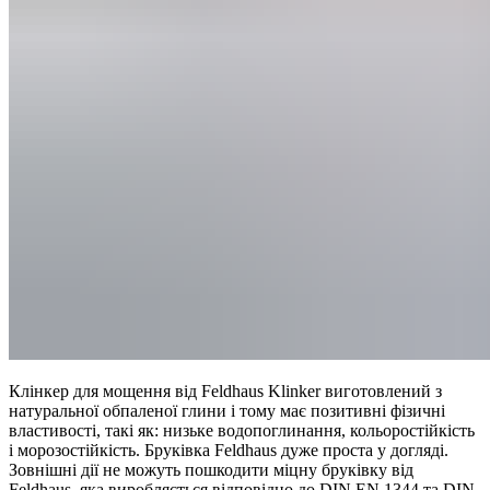
Клінкер для мощення від Feldhaus Klinker виготовлений з
натуральної обпаленої глини і тому має позитивні фізичні
властивості, такі як: низьке водопоглинання, кольоростійкість
і морозостійкість. Бруківка Feldhaus дуже проста у догляді.
Зовнішні дії не можуть пошкодити міцну бруківку від
Feldhaus, яка виробляється відповідно до DIN EN 1344 та DIN