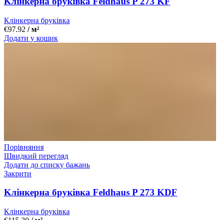
Kлінкерна бруківка Feldhaus P 273 KF
Клінкерна бруківка
€
97.92
/ м²
Додати у кошик
Порівняння
Швидкий перегляд
Додати до списку бажань
Закрити
Kлінкерна бруківка Feldhaus P 273 KDF
Клінкерна бруківка