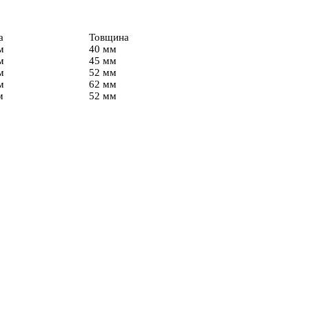
а
Товщина
м
40 мм
м
45 мм
м
52 мм
м
62 мм
м
52 мм