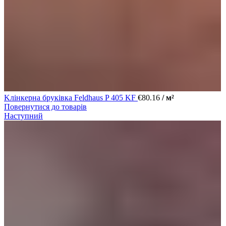
Kлінкерна бруківка Feldhaus P 405 KF
€
80.16
/ м²
Повернутися до товарів
Наступний