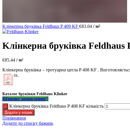
Kлінкерна бруківка Feldhaus P 409 KF
€
83.04
/ м²
Kлінкерна бруківка Feldhaus 
€
85.44
/ м²
Клінкерна бруківка – тротуарна цегла P 408 KF . Виготовляється
площах.
Каталог бруківки Feldhaus Klinker
Швидке замовлення
Kлінкерна бруківка Feldhaus P 408 KF кількість
Додати у кошик
Порівняння
Додати до списку бажань