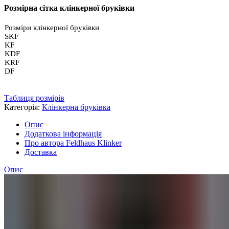
Розмірна сітка клінкерної бруківки
Розміри клінкерної бруківки
SKF
KF
KDF
KRF
DF
Таблиця розмірів
Категорія:
Клінкерна бруківка
Опис
Додаткова інформація
Про автора Feldhaus Klinker
Доставка
Опис