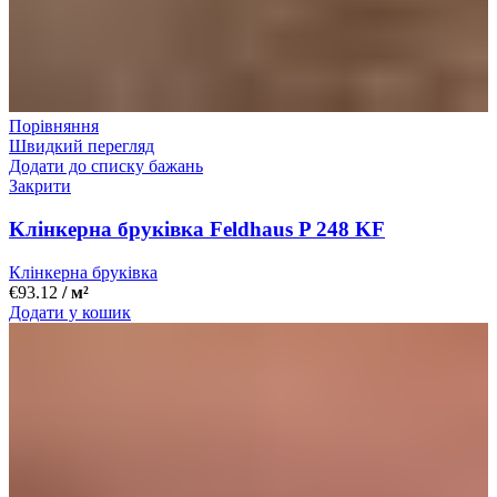
Порівняння
Швидкий перегляд
Додати до списку бажань
Закрити
Kлінкерна бруківка Feldhaus P 248 KF
Клінкерна бруківка
€
93.12
/ м²
Додати у кошик