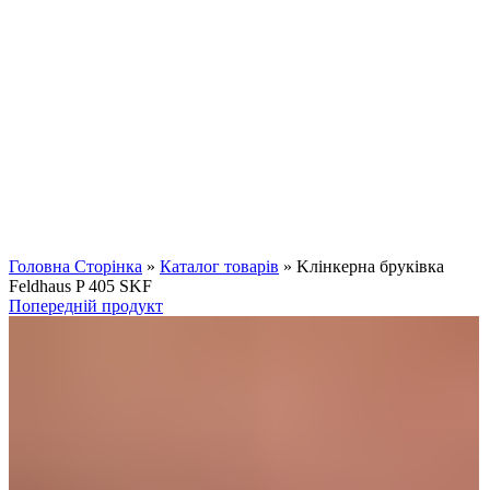
Клацніть, щоб збільшити
Головна Сторінка
»
Каталог товарів
»
Kлінкерна бруківка
Feldhaus P 405 SKF
Попередній продукт