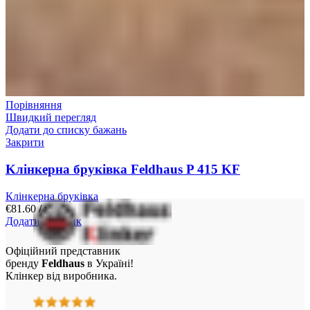
Порівняння
Швидкий перегляд
Додати до списку бажань
Закрити
Kлінкерна бруківка Feldhaus P 415 KF
Клінкерна бруківка
€
81.60
/ м²
Додати у кошик
Офіційний представник
бренду
Feldhaus
в Україні!
Клінкер від виробника.