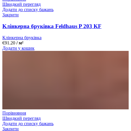
Швидкий перегляд
Додати до списку бажань
Закрити
Kлінкерна бруківка Feldhaus P 203 KF
Клінкерна бруківка
€
91.20
/ м²
Додати у кошик
Порівняння
Швидкий перегляд
Додати до списку бажань
Закрити