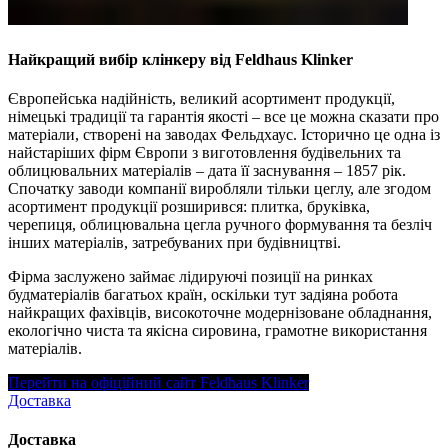
Найкращий вибір клінкеру від Feldhaus Klinker
Європейська надійність, великий асортимент продукції,
німецькі традиції та гарантія якості – все це можна сказати про
матеріали, створені на заводах Фельдхаус. Історично це одна із
найстаріших фірм Європи з виготовлення будівельних та
облицювальних матеріалів – дата її заснування – 1857 рік.
Спочатку заводи компанії виробляли тільки цеглу, але згодом
асортимент продукції розширився: плитка, бруківка,
черепиця, облицювальна цегла ручного формування та безліч
інших матеріалів, затребуваних при будівництві.
Фірма заслужено займає лідируючі позиції на ринках
будматеріалів багатьох країн, оскільки тут задіяна робота
найкращих фахівців, високоточне модернізоване обладнання,
екологічно чиста та якісна сировина, грамотне використання
матеріалів.
Перейти на офіційний сайт Feldhaus Klinker
Доставка
Доставка