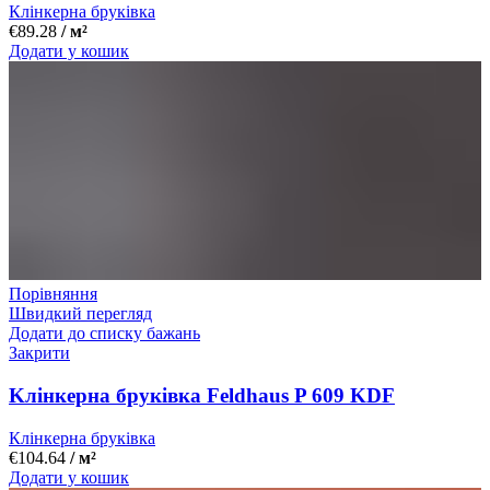
Клінкерна бруківка
€
89.28
/ м²
Додати у кошик
Порівняння
Швидкий перегляд
Додати до списку бажань
Закрити
Kлінкерна бруківка Feldhaus P 609 KDF
Клінкерна бруківка
€
104.64
/ м²
Додати у кошик