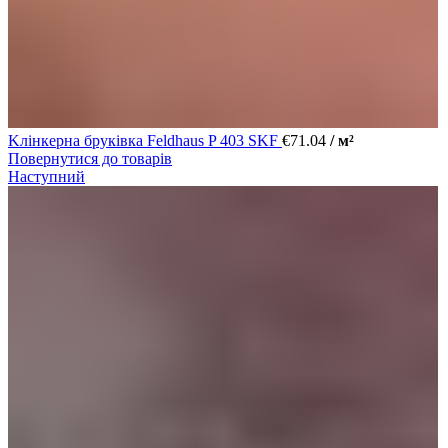
Kлінкерна бруківка Feldhaus P 403 SKF
€
71.04
/ м²
Повернутися до товарів
Наступний