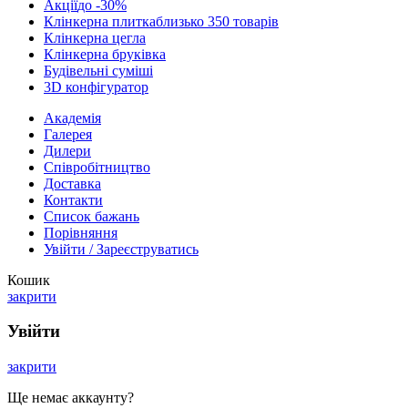
Акції
до -30%
Клінкерна плитка
близько 350 товарів
Клінкерна цегла
Клінкерна бруківка
Будівельні суміші
3D конфігуратор
Академія
Галерея
Дилери
Cпівробітництво
Доставка
Контакти
Список бажань
Порівняння
Увійти / Зареєструватись
Кошик
закрити
Увійти
закрити
Ще немає аккаунту?