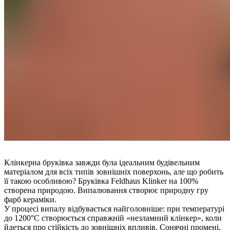
Клінкерна бруківка завжди була ідеальним будівельним
матеріалом для всіх типів зовнішніх поверхонь, але що робить
її такою особливою? Бруківка Feldhaus Klinker на 100%
створена природою. Випалювання створює природну гру
фарб кераміки.
У процесі випалу відбувається найголовніше: при температурі
до 1200°C створюється справжній «незламний клінкер», коли
йдеться про стійкість до зовнішніх впливів. Сонячні промені,