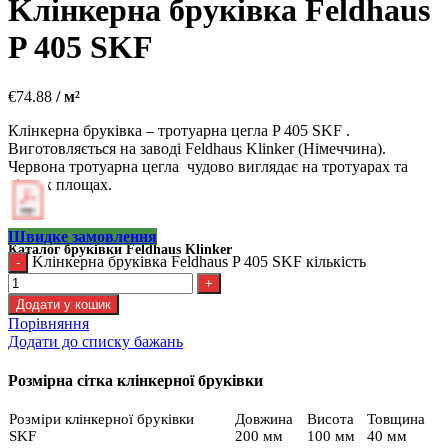
Kлінкерна бруківка Feldhaus
P 405 SKF
€
74.88
/ м²
Клінкерна бруківка – тротуарна цегла P 405 SKF .
Виготовляється на заводі Feldhaus Klinker (Німеччина).
Червона тротуарна цегла чудово виглядає на тротуарах та
різних площах.
Швидке замовлення
Каталог бруківки Feldhaus Klinker
Kлінкерна бруківка Feldhaus P 405 SKF кількість
Додати у кошик
Порівняння
Додати до списку бажань
Розмірна сітка клінкерної бруківки
Розміри клінкерної бруківки
Довжина
Висота
Товщина
SKF
200 мм
100 мм
40 мм