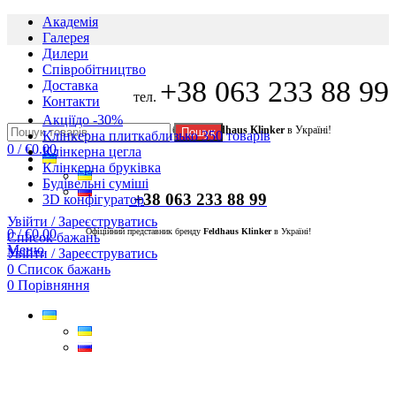
Академія
Галерея
Дилери
Cпівробітництво
+38 063 233 88 99
Доставка
тел.
Контакти
Акції
до -30%
Офіційний представник бренду
Feldhaus Klinker
в Україні!
Пошук
Клінкерна плитка
близько 350 товарів
0
/
€
0.00
Клінкерна цегла
Клінкерна бруківка
Будівельні суміші
+38 063 233 88 99
3D конфігуратор
Увійти / Зареєструватись
0
/
€
0.00
Офіційний представник бренду
Feldhaus Klinker
в Україні!
Список бажань
Меню
Увійти / Зареєструватись
0
Список бажань
0
Порівняння