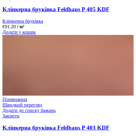
Kлінкерна бруківка Feldhaus P 405 KDF
Клінкерна бруківка
€
91.20
/ м²
Додати у кошик
Порівняння
Швидкий перегляд
Додати до списку бажань
Закрити
Kлінкерна бруківка Feldhaus P 403 KDF