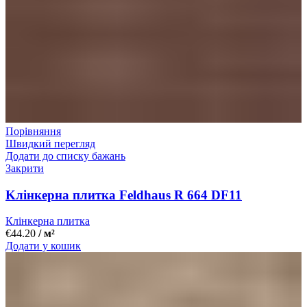
Порівняння
Швидкий перегляд
Додати до списку бажань
Закрити
Kлінкерна плитка Feldhaus R 664 DF11
Клінкерна плитка
€
44.20
/ м²
Додати у кошик