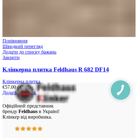
Порівняння
Швидкий перегляд
Додати до списку бажань
Закрити
Kлінкерна плитка Feldhaus R 682 DF14
Клінкерна плитка
€
57.00
/ м²
Додати у кошик
Офіційний представник
бренду
Feldhaus
в Україні!
Клінкер від виробника.