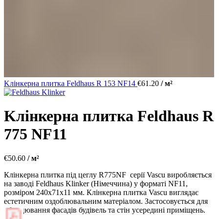
Kлінкерна плитка Feldhaus R 153 NF14
€
61.20
/ м²
Kлінкерна плитка Feldhaus R
775 NF11
€
50.60
/ м²
Клінкерна плитка під цеглу R775NF серії Vascu виробляється
на заводі Feldhaus Klinker (Німеччина) у форматі NF11,
розміром 240х71х11 мм. Клінкерна плитка Vascu виглядає
естетичним оздоблювальним матеріалом. Застосовується для
облицювання фасадів будівель та стін усередині приміщень.