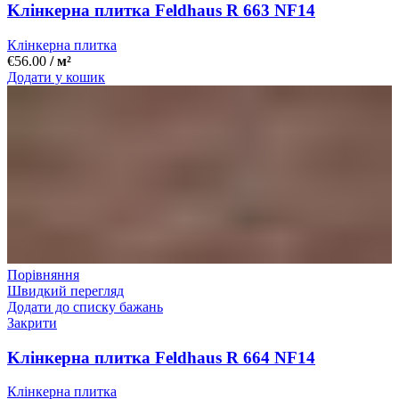
Kлінкерна плитка Feldhaus R 663 NF14
Клінкерна плитка
€
56.00
/ м²
Додати у кошик
Порівняння
Швидкий перегляд
Додати до списку бажань
Закрити
Kлінкерна плитка Feldhaus R 664 NF14
Клінкерна плитка