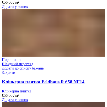
€
56.00
/ м²
Додати у кошик
Порівняння
Швидкий перегляд
Додати до списку бажань
Закрити
Kлінкерна плитка Feldhaus R 658 NF14
Клінкерна плитка
€
56.00
/ м²
Додати у кошик