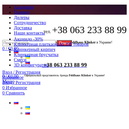
Академия
Галерея
Дилеры
Сотрудничество
+38 063 233 88 99
Доставка
тел.
Наши контакты
Акции
до -30%
Официальный представитель бренда
Feldhaus Klinker
в Украине!
Поиск
Клинкерная плитка
около 350 товаров
0
/
€
0.00
Клинкерный кирпич
Клинкерная брусчатка
Смеси
+38 063 233 88 99
3D конфигуратор
Вход / Регистрация
0
/
€
0.00
Официальный представитель бренда
Feldhaus Klinker
в Украине!
Избранное
Меню
Вход / Регистрация
0
Избранное
0
Сравнить