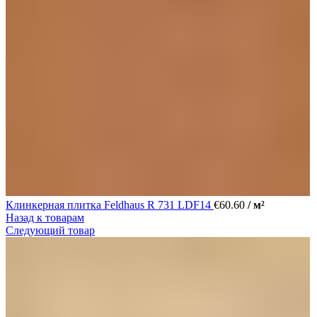
Клинкерная плитка Feldhaus R 731 LDF14
€
60.60
/ м²
Назад к товарам
Следующий товар