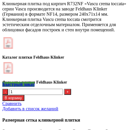
Клинкерная плитка под кирпич R732NF «Vascu crema toccata»
серии Vascu производится на заводе Feldhaus Klinker
(Германия) в формате NF14, размером 240х71х14 мм.
Клинкерная плитка Vascu crema toccata смотрится
эстетическим отделочным материалом. Применяется для
облицовки фасадов построек и стен внутри помещений.
Каталог плитки Feldhaus Klinker
Форматы плитки Feldhaus Klinker
Быстрый заказ
Количество
Клинкерная
В корзину
плитка
Сравнить
Feldhaus
Добавить в список желаний
R
732
Размерная сетка клинкерной плитки
NF14