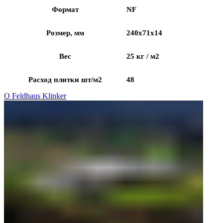
Формат
NF
Розмер, мм
240x71x14
Вес
25 кг / м2
Расход плитки шт/м2
48
О Feldhaus Klinker