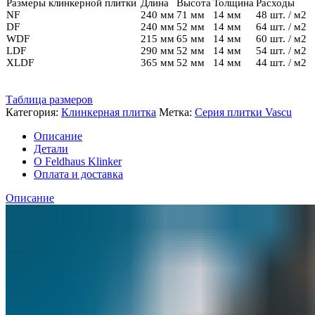
Размеры клинкерной плитки
Длина
Высота
Толщина
Расходы
NF
240 мм
71 мм
14 мм
48 шт. / м2
DF
240 мм
52 мм
14 мм
64 шт. / м2
WDF
215 мм
65 мм
14 мм
60 шт. / м2
LDF
290 мм
52 мм
14 мм
54 шт. / м2
XLDF
365 мм
52 мм
14 мм
44 шт. / м2
Таблица размеров
Категория:
Клинкерная плитка
Метка:
Серия плитки Vascu
Описание
Детали
О Feldhaus Klinker
Оплата и доставка
Описание