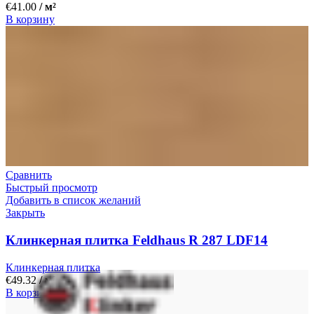
€
41.00
/ м²
В корзину
Сравнить
Быстрый просмотр
Добавить в список желаний
Закрыть
Клинкерная плитка Feldhaus R 287 LDF14
Клинкерная плитка
€
49.32
/ м²
В корзину