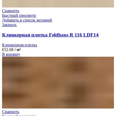
Сравнить
Быстрый просмотр
Добавить в список желаний
Закрыть
Клинкерная плитка Feldhaus R 116 LDF14
Клинкерная плитка
€
52.68
/ м²
В корзину
Сравнить