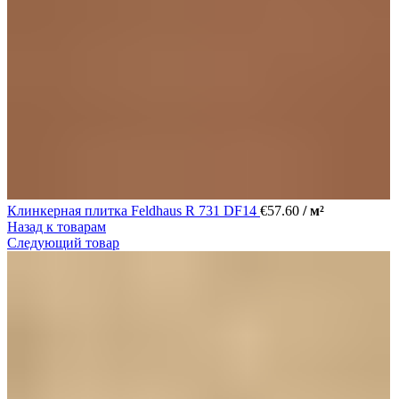
Клинкерная плитка Feldhaus R 731 DF14
€
57.60
/ м²
Назад к товарам
Следующий товар