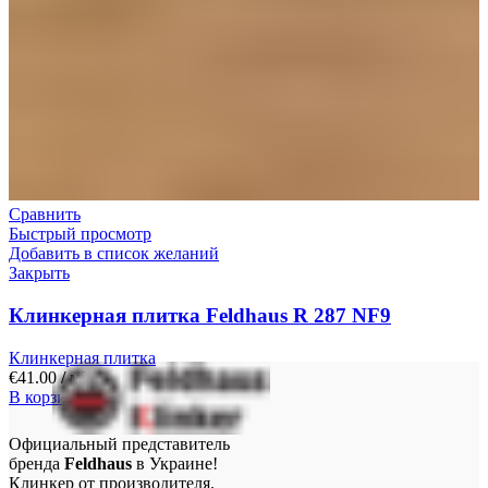
Сравнить
Быстрый просмотр
Добавить в список желаний
Закрыть
Клинкерная плитка Feldhaus R 287 NF9
Клинкерная плитка
€
41.00
/ м²
В корзину
Официальный представитель
бренда
Feldhaus
в Украине!
Клинкер от производителя.