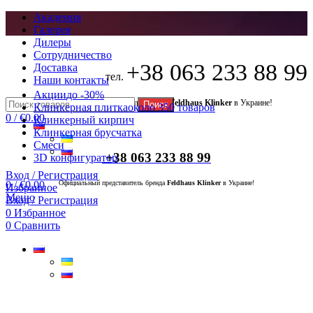
Академия
Галерея
Дилеры
Сотрудничество
+38 063 233 88 99
Доставка
тел.
Наши контакты
Акции
до -30%
Официальный представитель бренда
Feldhaus Klinker
в Украине!
Поиск
Клинкерная плитка
около 350 товаров
0
/
€
0.00
Клинкерный кирпич
Клинкерная брусчатка
Смеси
+38 063 233 88 99
3D конфигуратор
Вход / Регистрация
0
/
€
0.00
Официальный представитель бренда
Feldhaus Klinker
в Украине!
Избранное
Меню
Вход / Регистрация
0
Избранное
0
Сравнить