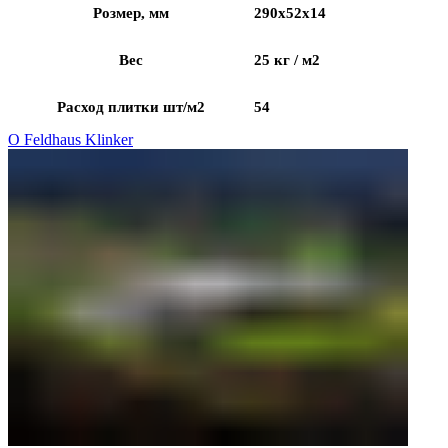
Розмер, мм
290x52x14
Вес
25 кг / м2
Расход плитки шт/м2
54
О Feldhaus Klinker