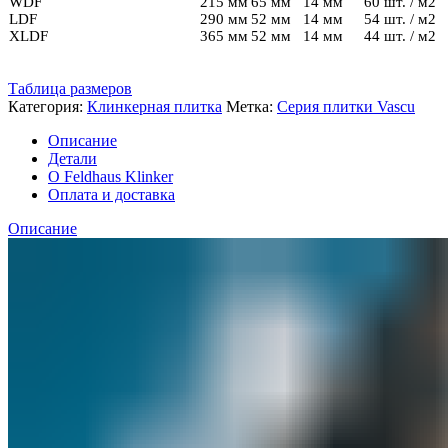
WDF
215 мм
65 мм
14 мм
60 шт. / м2
LDF
290 мм
52 мм
14 мм
54 шт. / м2
XLDF
365 мм
52 мм
14 мм
44 шт. / м2
Таблица размеров
Категория:
Клинкерная плитка
Метка:
Серия плитки Vascu
Описание
Детали
О Feldhaus Klinker
Оплата и доставка
Описание