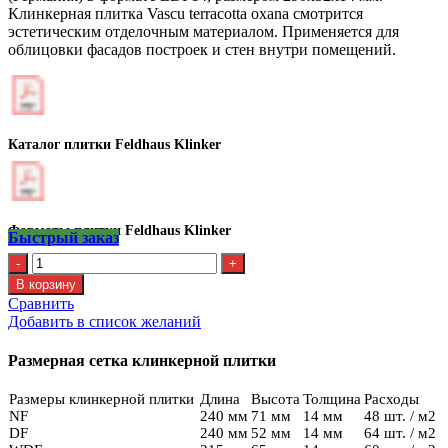
Клинкерная плитка Vascu terracotta oxana смотрится
эстетическим отделочным материалом. Применяется для
облицовки фасадов построек и стен внутри помещений.
Каталог плитки Feldhaus Klinker
Форматы плитки Feldhaus Klinker
Быстрый заказ
Количество
Клинкерная
В корзину
плитка
Сравнить
Feldhaus
Добавить в список желаний
R
731
Размерная сетка клинкерной плитки
LDF14
Размеры клинкерной плитки
Длина
Высота
Толщина
Расходы
NF
240 мм
71 мм
14 мм
48 шт. / м2
DF
240 мм
52 мм
14 мм
64 шт. / м2