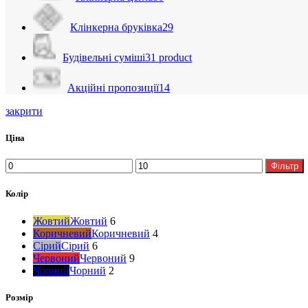
Клінкерна бруківка
29
Будівельні суміші
31 product
Акційні пропозиції
14
закрити
Ціна
Фільтр
Колір
Жовтий
Жовтий
6
Коричневий
Коричневий
4
Сірий
Сірий
6
Червоний
Червоний
9
Чорний
Чорний
2
Розмір