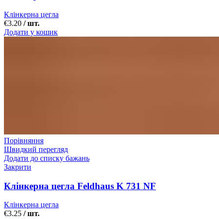
Клінкерна цегла
€
3.20
/ шт.
Додати у кошик
Порівняння
Швидкий перегляд
Додати до списку бажань
Закрити
Клінкерна цегла Feldhaus K 731 NF
Клінкерна цегла
€
3.25
/ шт.