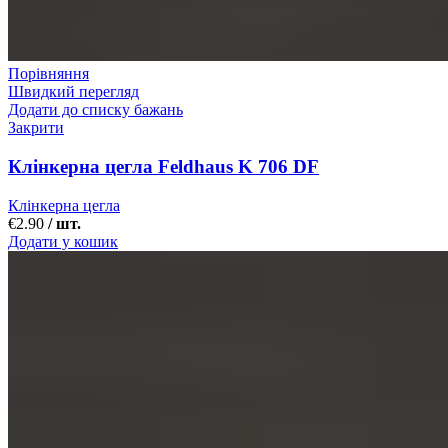
Порівняння
Швидкий перегляд
Додати до списку бажань
Закрити
Клінкерна цегла Feldhaus K 706 DF
Клінкерна цегла
€
2.90
/ шт.
Додати у кошик