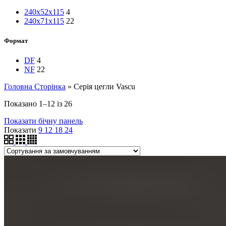
240x52x115
4
240x71x115
22
Формат
DF
4
NF
22
Головна Сторінка
»
Серія цегли Vascu
Показано 1–12 із 26
Показати бічну панель
Показати
9
12
18
24