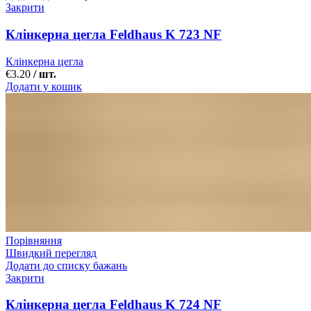
Закрити
Клінкерна цегла Feldhaus K 723 NF
Клінкерна цегла
€
3.20
/ шт.
Додати у кошик
Порівняння
Швидкий перегляд
Додати до списку бажань
Закрити
Клінкерна цегла Feldhaus K 724 NF