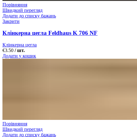
Порівняння
Швидкий перегляд
Додати до списку бажань
Закрити
Клінкерна цегла Feldhaus K 706 NF
Клінкерна цегла
€
3.50
/ шт.
Додати у кошик
Порівняння
Швидкий перегляд
Додати до списку бажань