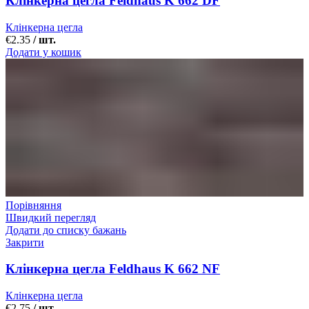
Клінкерна цегла Feldhaus K 662 DF
Клінкерна цегла
€
2.35
/ шт.
Додати у кошик
Порівняння
Швидкий перегляд
Додати до списку бажань
Закрити
Клінкерна цегла Feldhaus K 662 NF
Клінкерна цегла
€
2.75
/ шт.