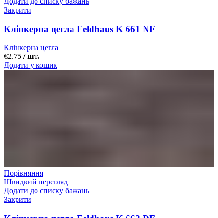
Додати до списку бажань
Закрити
Клінкерна цегла Feldhaus K 661 NF
Клінкерна цегла
€
2.75
/ шт.
Додати у кошик
Порівняння
Швидкий перегляд
Додати до списку бажань
Закрити