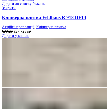
Додати до списку бажань
Закрити
Kлінкерна плитка Feldhaus R 918 DF14
Акційні пропозиції
,
Клінкерна плитка
€
79.20
€
27.72
/ м²
Додати у кошик