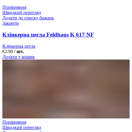
Порівняння
Швидкий перегляд
Додати до списку бажань
Закрити
Клінкерна цегла Feldhaus K 617 NF
Клінкерна цегла
€
2.90
/ шт.
Додати у кошик
Порівняння
Швидкий перегляд