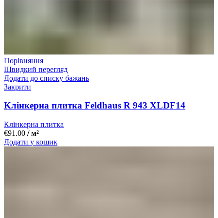
Порівняння
Швидкий перегляд
Додати до списку бажань
Закрити
Kлінкерна плитка Feldhaus R 943 XLDF14
Клінкерна плитка
€
91.00
/ м²
Додати у кошик