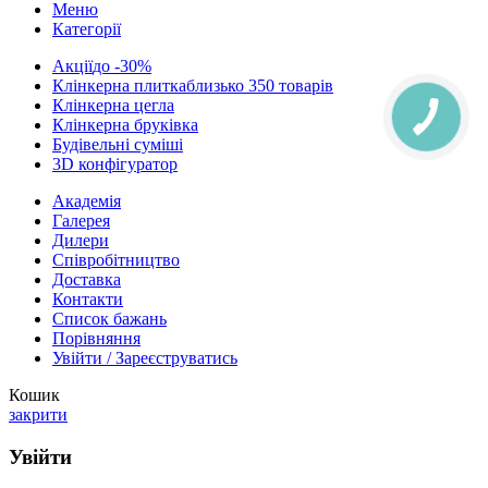
Меню
Категорії
Акції
до -30%
Клінкерна плитка
близько 350 товарів
Клінкерна цегла
Клінкерна бруківка
Будівельні суміші
3D конфігуратор
Академія
Галерея
Дилери
Cпівробітництво
Доставка
Контакти
Список бажань
Порівняння
Увійти / Зареєструватись
Кошик
закрити
Увійти