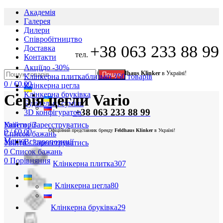
Академія
Галерея
Дилери
Cпівробітництво
+38 063 233 88 99
Доставка
тел.
Контакти
Акції
до -30%
Офіційний представник бренду
Feldhaus Klinker
в Україні!
Пошук
Клінкерна плитка
близько 350 товарів
0
/
€
0.00
Клінкерна цегла
Клінкерна бруківка
Серія цегли Vario
Будівельні суміші
+38 063 233 88 99
3D конфігуратор
Увійти / Зареєструватись
Категорії
0
/
€
0.00
Офіційний представник бренду
Feldhaus Klinker
в Україні!
Список бажань
Меню
Всі
пропозиції
Увійти / Зареєструватись
0
Список бажань
0
Порівняння
Клінкерна плитка
307
Клінкерна цегла
80
Клінкерна бруківка
29