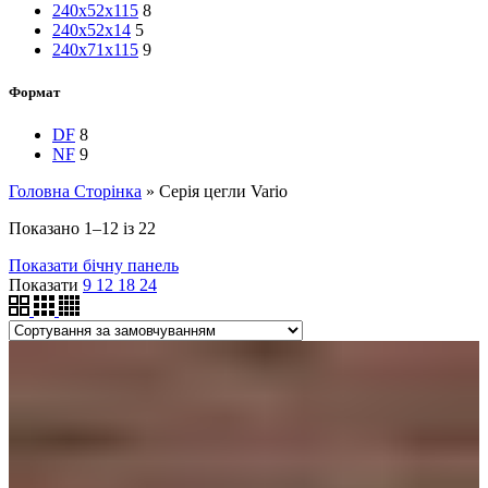
240x52x115
8
240x52x14
5
240x71x115
9
Формат
DF
8
NF
9
Головна Сторінка
»
Серія цегли Vario
Показано 1–12 із 22
Показати бічну панель
Показати
9
12
18
24