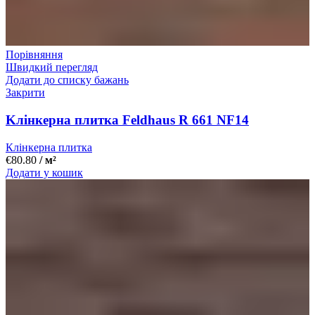
Порівняння
Швидкий перегляд
Додати до списку бажань
Закрити
Kлінкерна плитка Feldhaus R 661 NF14
Клінкерна плитка
€
80.80
/ м²
Додати у кошик