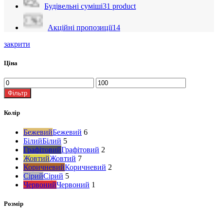
Будівельні суміші
31 product
Акційні пропозиції
14
закрити
Ціна
Фільтр
Колір
Бежевий
Бежевий
6
Білий
Білий
5
Графітовий
Графітовий
2
Жовтий
Жовтий
7
Коричневий
Коричневий
2
Сірий
Сірий
5
Червоний
Червоний
1
Розмір