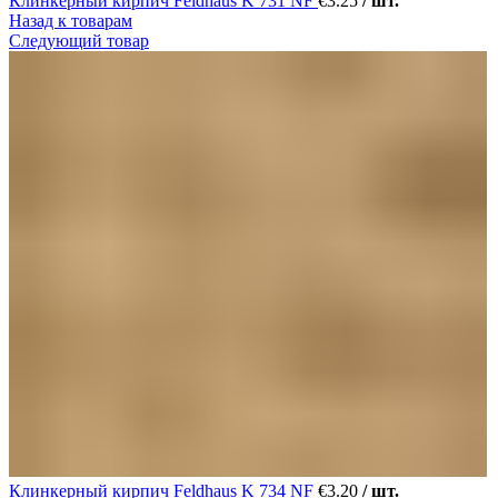
Клинкерный кирпич Feldhaus K 731 NF
€
3.25
/ шт.
Назад к товарам
Следующий товар
Клинкерный кирпич Feldhaus K 734 NF
€
3.20
/ шт.