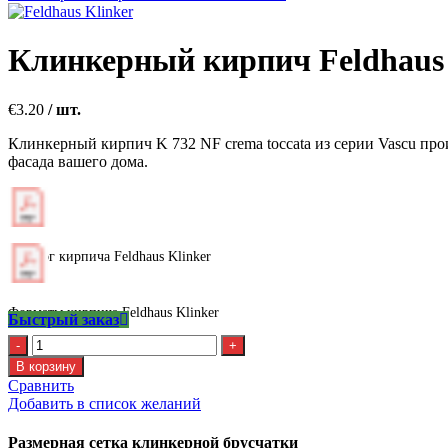
Клинкерный кирпич Feldhaus
€
3.20
/ шт.
Клинкерный кирпич K 732 NF crema toccata из серии Vascu про
фасада вашего дома.
Каталог кирпича Feldhaus Klinker
Форматы кирпича Feldhaus Klinker
Быстрый заказ
Количество
Клинкерный
В корзину
кирпич
Сравнить
Feldhaus
Добавить в список желаний
K
732
Размерная сетка клинкерной брусчатки