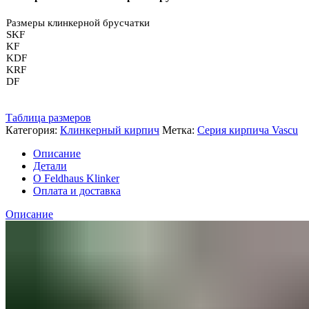
NF
Размеры клинкерной брусчатки
SKF
KF
KDF
KRF
DF
Таблица размеров
Категория:
Клинкерный кирпич
Метка:
Серия кирпича Vascu
Описание
Детали
О Feldhaus Klinker
Оплата и доставка
Описание