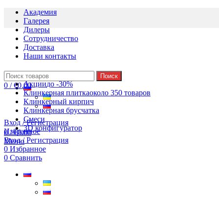
Академия
Галерея
Дилеры
Сотрудничество
Доставка
Наши контакты
Поиск
Акции
до -30%
0
/
€
0.00
Клинкерная плитка
около 350 товаров
Клинкерный кирпич
Клинкерная брусчатка
Смеси
Вход / Регистрация
3D конфигуратор
Избранное
0
/
€
0.00
Вход / Регистрация
Меню
0
Избранное
0
Сравнить