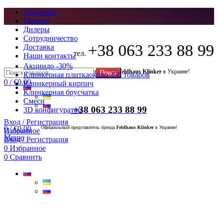
Академия
Галерея
Дилеры
Сотрудничество
+38 063 233 88 99
Доставка
тел.
Наши контакты
Акции
до -30%
Официальный представитель бренда
Feldhaus Klinker
в Украине!
Поиск
Клинкерная плитка
около 350 товаров
0
/
€
0.00
Клинкерный кирпич
Клинкерная брусчатка
Смеси
+38 063 233 88 99
3D конфигуратор
Вход / Регистрация
0
/
€
0.00
Официальный представитель бренда
Feldhaus Klinker
в Украине!
Избранное
Меню
Вход / Регистрация
0
Избранное
0
Сравнить