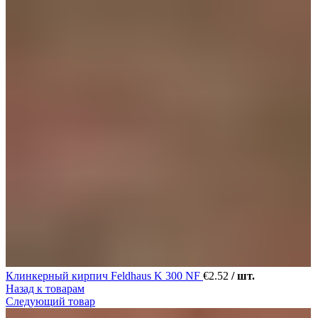
Клинкерный кирпич Feldhaus K 300 NF
€
2.52
/ шт.
Назад к товарам
Следующий товар