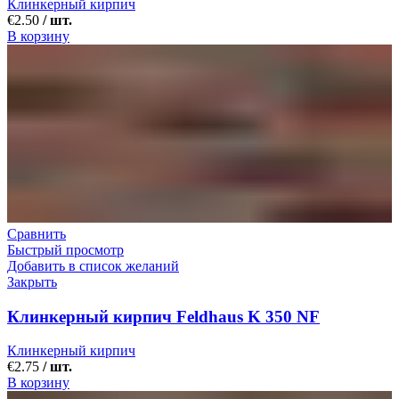
Клинкерный кирпич
€
2.50
/ шт.
В корзину
Сравнить
Быстрый просмотр
Добавить в список желаний
Закрыть
Клинкерный кирпич Feldhaus K 350 NF
Клинкерный кирпич
€
2.75
/ шт.
В корзину