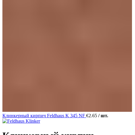
Клинкерный кирпич Feldhaus K 345 NF
€
2.65
/ шт.