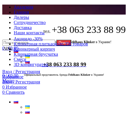
Академия
Галерея
Дилеры
Сотрудничество
+38 063 233 88 99
Доставка
тел.
Наши контакты
Акции
до -30%
Официальный представитель бренда
Feldhaus Klinker
в Украине!
Поиск
Клинкерная плитка
около 350 товаров
0
/
€
0.00
-50%
Клинкерный кирпич
Клинкерная брусчатка
Смеси
+38 063 233 88 99
3D конфигуратор
Вход / Регистрация
0
/
€
0.00
Официальный представитель бренда
Feldhaus Klinker
в Украине!
Избранное
Меню
Вход / Регистрация
0
Избранное
0
Сравнить