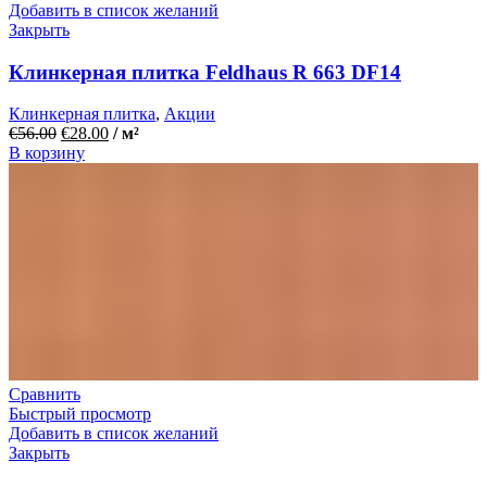
Добавить в список желаний
Закрыть
Клинкерная плитка Feldhaus R 663 DF14
Клинкерная плитка
,
Акции
€
56.00
€
28.00
/ м²
В корзину
Сравнить
Быстрый просмотр
Добавить в список желаний
Закрыть