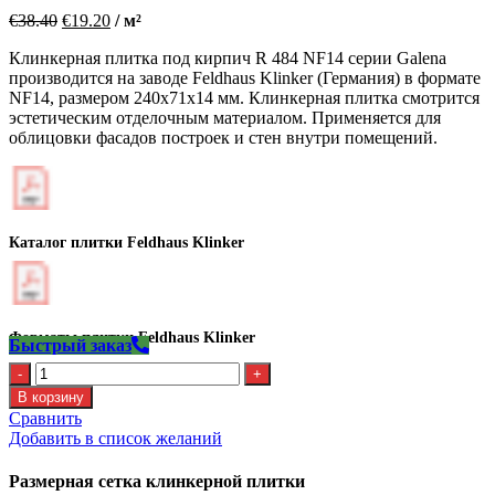
€
38.40
€
19.20
/ м²
Клинкерная плитка под кирпич R 484 NF14 серии Galena
производится на заводе Feldhaus Klinker (Германия) в формате
NF14, размером 240х71х14 мм. Клинкерная плитка смотрится
эстетическим отделочным материалом. Применяется для
облицовки фасадов построек и стен внутри помещений.
Каталог плитки Feldhaus Klinker
Форматы плитки Feldhaus Klinker
Быстрый заказ
Количество
Клинкерная
В корзину
плитка
Сравнить
Feldhaus
Добавить в список желаний
R
484
Размерная сетка клинкерной плитки
NF14