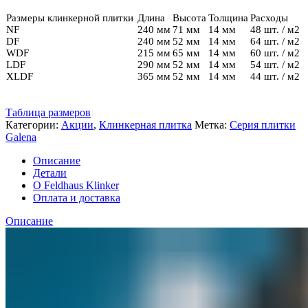
Размеры клинкерной плитки
Длина
Высота
Толщина
Расходы
NF
240 мм
71 мм
14 мм
48 шт. / м2
DF
240 мм
52 мм
14 мм
64 шт. / м2
WDF
215 мм
65 мм
14 мм
60 шт. / м2
LDF
290 мм
52 мм
14 мм
54 шт. / м2
XLDF
365 мм
52 мм
14 мм
44 шт. / м2
Таблица размеров
Категории:
Акции
,
Клинкерная плитка
Метка:
Серия плитки
Galena
Описание
Детали
О Feldhaus Klinker
Оплата и доставка
Описание