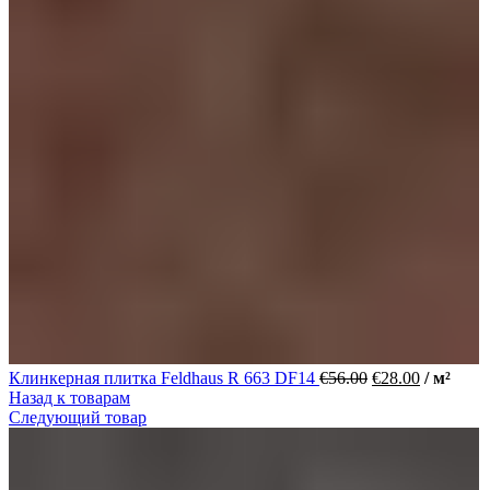
Клинкерная плитка Feldhaus R 663 DF14
€
56.00
€
28.00
/ м²
Назад к товарам
Следующий товар