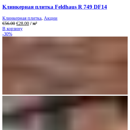
Клинкерная плитка Feldhaus R 749 DF14
Клинкерная плитка
,
Акции
€
56.00
€
28.00
/ м²
В корзину
-30%