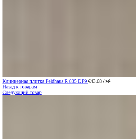
Клинкерная плитка Feldhaus R 835 DF9
€
43.68
/ м²
Назад к товарам
Следующий товар