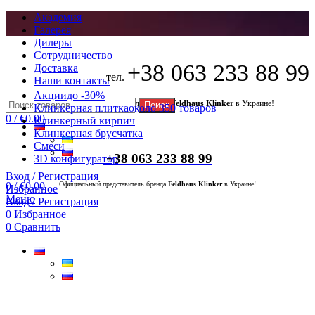
Академия
Галерея
Дилеры
Сотрудничество
+38 063 233 88 99
Доставка
тел.
Наши контакты
Акции
до -30%
Официальный представитель бренда
Feldhaus Klinker
в Украине!
Поиск
Клинкерная плитка
около 350 товаров
0
/
€
0.00
Клинкерный кирпич
Клинкерная брусчатка
Смеси
+38 063 233 88 99
3D конфигуратор
Вход / Регистрация
0
/
€
0.00
Официальный представитель бренда
Feldhaus Klinker
в Украине!
Избранное
Меню
Вход / Регистрация
0
Избранное
0
Сравнить