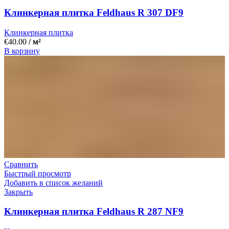
Клинкерная плитка Feldhaus R 307 DF9
Клинкерная плитка
€
40.00
/ м²
В корзину
Сравнить
Быстрый просмотр
Добавить в список желаний
Закрыть
Клинкерная плитка Feldhaus R 287 NF9