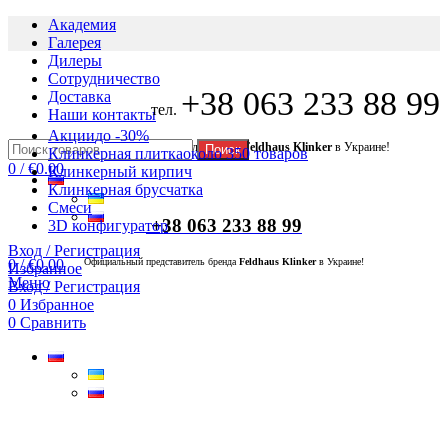
Академия
Галерея
Дилеры
Сотрудничество
+38 063 233 88 99
Доставка
тел.
Наши контакты
Акции
до -30%
Официальный представитель бренда
Feldhaus Klinker
в Украине!
Поиск
Клинкерная плитка
около 350 товаров
0
/
€
0.00
Клинкерный кирпич
Клинкерная брусчатка
Смеси
+38 063 233 88 99
3D конфигуратор
Вход / Регистрация
0
/
€
0.00
Официальный представитель бренда
Feldhaus Klinker
в Украине!
Избранное
Меню
Вход / Регистрация
0
Избранное
0
Сравнить