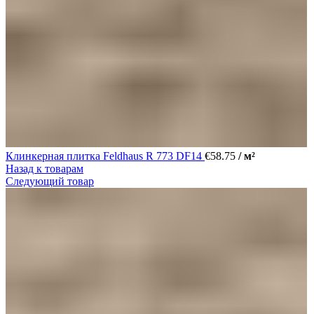
Клинкерная плитка Feldhaus R 773 DF14
€
58.75
/ м²
Назад к товарам
Следующий товар