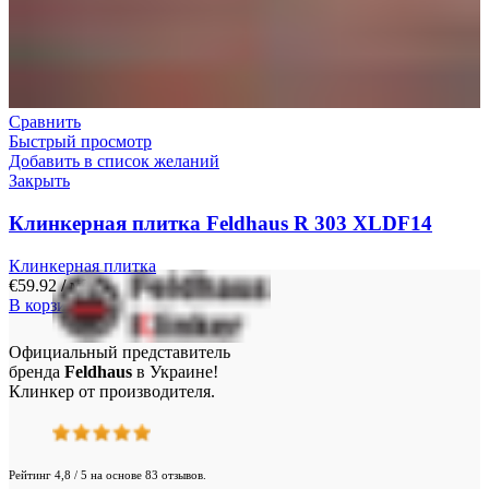
Сравнить
Быстрый просмотр
Добавить в список желаний
Закрыть
Клинкерная плитка Feldhaus R 303 XLDF14
Клинкерная плитка
€
59.92
/ м²
В корзину
Официальный представитель
бренда
Feldhaus
в Украине!
Клинкер от производителя.
Рейтинг 4,8 / 5 на основе 83 отзывов.