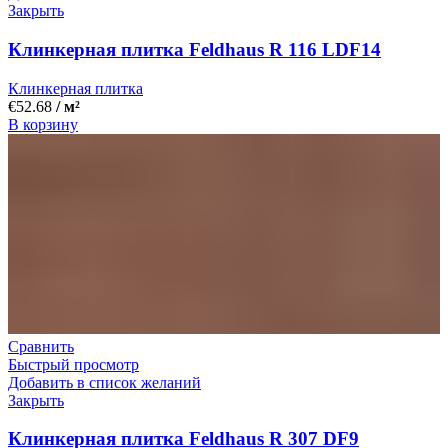
Закрыть
Клинкерная плитка Feldhaus R 116 LDF14
Клинкерная плитка
€
52.68
/ м²
В корзину
Сравнить
Быстрый просмотр
Добавить в список желаний
Закрыть
Клинкерная плитка Feldhaus R 307 DF9