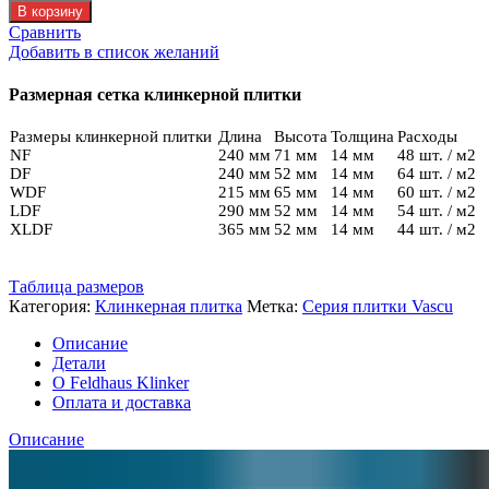
Клинкерная
В корзину
плитка
Сравнить
Feldhaus
Добавить в список желаний
R
771
Размерная сетка клинкерной плитки
DF14
Размеры клинкерной плитки
Длина
Высота
Толщина
Расходы
NF
240 мм
71 мм
14 мм
48 шт. / м2
DF
240 мм
52 мм
14 мм
64 шт. / м2
WDF
215 мм
65 мм
14 мм
60 шт. / м2
LDF
290 мм
52 мм
14 мм
54 шт. / м2
XLDF
365 мм
52 мм
14 мм
44 шт. / м2
Таблица размеров
Категория:
Клинкерная плитка
Метка:
Серия плитки Vascu
Описание
Детали
О Feldhaus Klinker
Оплата и доставка
Описание