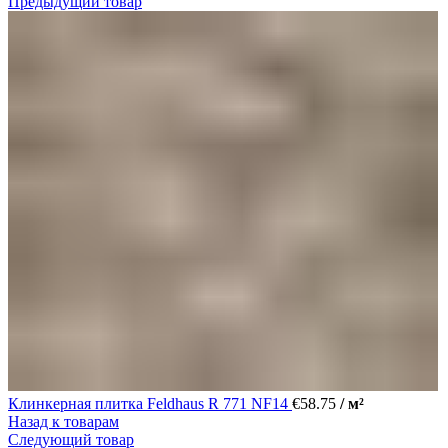
Предыдущий товар
Клинкерная плитка Feldhaus R 771 NF14
€
58.75
/ м²
Назад к товарам
Следующий товар