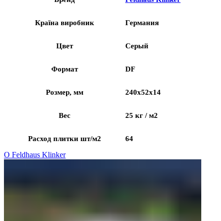
Країна виробник
Германия
Цвет
Серый
Формат
DF
Розмер, мм
240x52x14
Вес
25 кг / м2
Расход плитки шт/м2
64
О Feldhaus Klinker