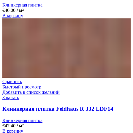
Клинкерная плитка
€
40.00
/ м²
В корзину
Сравнить
Быстрый просмотр
Добавить в список желаний
Закрыть
Клинкерная плитка Feldhaus R 332 LDF14
Клинкерная плитка
€
47.40
/ м²
В корзину