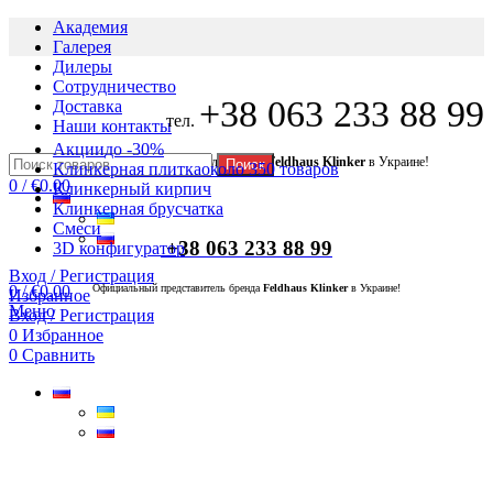
Академия
Галерея
Дилеры
Сотрудничество
+38 063 233 88 99
Доставка
тел.
Наши контакты
Акции
до -30%
Официальный представитель бренда
Feldhaus Klinker
в Украине!
Поиск
Клинкерная плитка
около 350 товаров
0
/
€
0.00
Клинкерный кирпич
Клинкерная брусчатка
Смеси
+38 063 233 88 99
3D конфигуратор
Вход / Регистрация
0
/
€
0.00
Официальный представитель бренда
Feldhaus Klinker
в Украине!
Избранное
Меню
Вход / Регистрация
0
Избранное
0
Сравнить