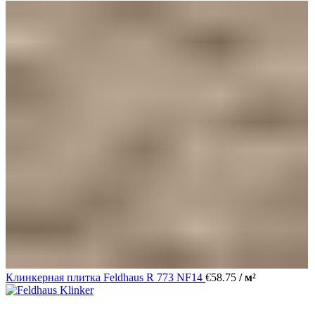
Клинкерная плитка Feldhaus R 773 NF14
€
58.75
/ м²