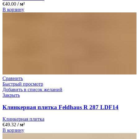
€
40.00
/ м²
В корзину
Сравнить
Быстрый просмотр
Добавить в список желаний
Закрыть
Клинкерная плитка Feldhaus R 287 LDF14
Клинкерная плитка
€
49.32
/ м²
В корзину