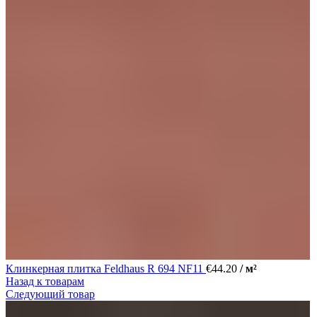
Клинкерная плитка Feldhaus R 694 NF11
€
44.20
/ м²
Назад к товарам
Следующий товар