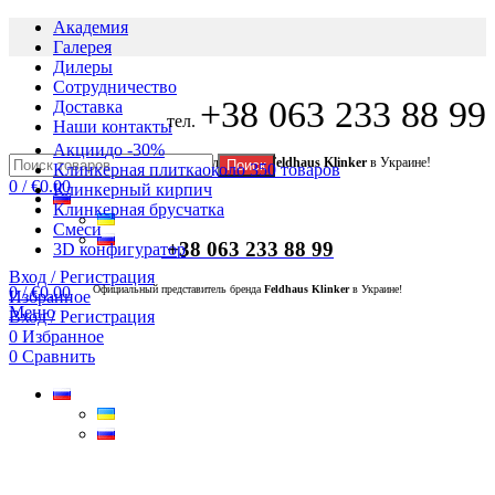
Академия
Галерея
Дилеры
Сотрудничество
+38 063 233 88 99
Доставка
тел.
Наши контакты
Акции
до -30%
Официальный представитель бренда
Feldhaus Klinker
в Украине!
Поиск
Клинкерная плитка
около 350 товаров
0
/
€
0.00
Клинкерный кирпич
Клинкерная брусчатка
Смеси
+38 063 233 88 99
3D конфигуратор
Вход / Регистрация
0
/
€
0.00
Официальный представитель бренда
Feldhaus Klinker
в Украине!
Избранное
Меню
Вход / Регистрация
0
Избранное
0
Сравнить