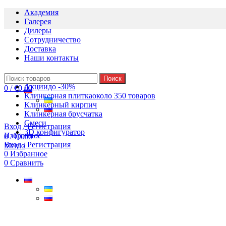
Академия
Галерея
Дилеры
Сотрудничество
Доставка
Наши контакты
Поиск
Акции
до -30%
0
/
€
0.00
Клинкерная плитка
около 350 товаров
Клинкерный кирпич
Клинкерная брусчатка
Смеси
Вход / Регистрация
3D конфигуратор
Избранное
0
/
€
0.00
Вход / Регистрация
Меню
0
Избранное
0
Сравнить