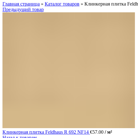
Главная страница
»
Каталог товаров
»
Клинкерная плитка Feld
Предыдущий товар
Клинкерная плитка Feldhaus R 692 NF14
€
57.00
/ м²
Назад к товарам