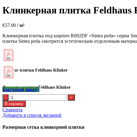
Клинкерная плитка Feldhaus 
€
57.00
/ м²
Клинкерная плитка под кирпич R692DF «Sintra perla» серии Sin
плитка Sintra perla смотрится эстетическим отделочным матер
Каталог плитки Feldhaus Klinker
Форматы плитки Feldhaus Klinker
Быстрый заказ
Количество
Клинкерная
В корзину
плитка
Сравнить
Feldhaus
Добавить в список желаний
R
692
Размерная сетка клинкерной плитки
DF14