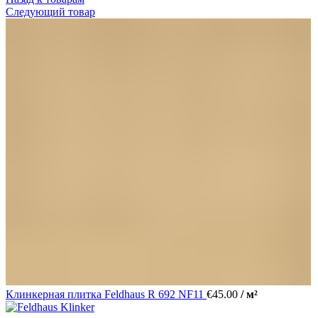
Следующий товар
Клинкерная плитка Feldhaus R 692 NF11
€
45.00
/ м²