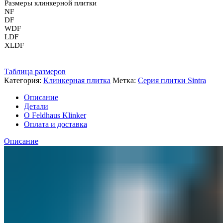
Размеры клинкерной плитки
NF
DF
WDF
LDF
XLDF
Таблица размеров
Категория:
Клинкерная плитка
Метка:
Серия плитки Sintra
Описание
Детали
О Feldhaus Klinker
Оплата и доставка
Описание