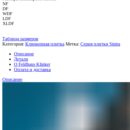
NF
DF
WDF
LDF
XLDF
Таблица размеров
Категория:
Клинкерная плитка
Метка:
Серия плитки Sintra
Описание
Детали
О Feldhaus Klinker
Оплата и доставка
Описание