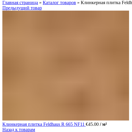
Главная страница
»
Каталог товаров
»
Клинкерная плитка Feldh
Предыдущий товар
Клинкерная плитка Feldhaus R 665 NF11
€
45.00
/ м²
Назад к товарам