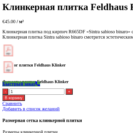
Клинкерная плитка Feldhaus 
€
45.00
/ м²
Клинкерная плитка под кирпич R665DF «Sintra sabioso binaro» с
Клинкерная плитка Sintra sabioso binaro смотрится эстетичес
Каталог плитки Feldhaus Klinker
Форматы плитки Feldhaus Klinker
Быстрый заказ
Количество
Клинкерная
В корзину
плитка
Сравнить
Feldhaus
Добавить в список желаний
R
665
Размерная сетка клинкерной плитки
DF11
Размеры клинкерной плитки