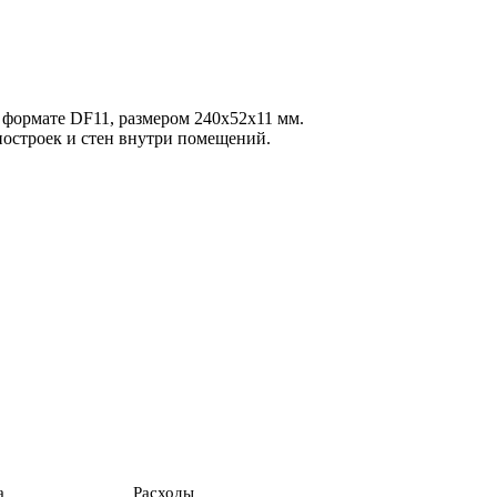
 в формате DF11, размером 240х52х11 мм.
построек и стен внутри помещений.
а
Расходы