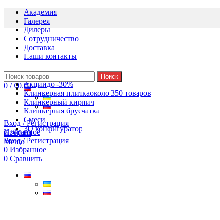
Академия
Галерея
Дилеры
Сотрудничество
Доставка
Наши контакты
Поиск
Акции
до -30%
0
/
€
0.00
Клинкерная плитка
около 350 товаров
Клинкерный кирпич
Клинкерная брусчатка
Смеси
Вход / Регистрация
3D конфигуратор
Избранное
0
/
€
0.00
Вход / Регистрация
Меню
0
Избранное
0
Сравнить