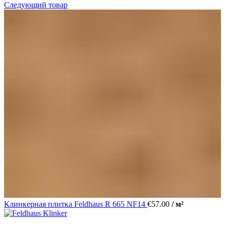
Следующий товар
Клинкерная плитка Feldhaus R 665 NF14
€
57.00
/ м²