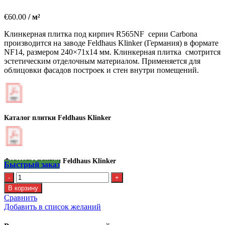
€
60.00
/ м²
Клинкерная плитка под кирпич R565NF серии Carbona
производится на заводе Feldhaus Klinker (Германия) в формате
NF14, размером 240×71х14 мм. Клинкерная плитка смотрится
эстетическим отделочным материалом. Применяется для
облицовки фасадов построек и стен внутри помещений.
Каталог плитки Feldhaus Klinker
Форматы плитки Feldhaus Klinker
Быстрый заказ
Количество
Клинкерная
В корзину
плитка
Сравнить
Feldhaus
Добавить в список желаний
R
565