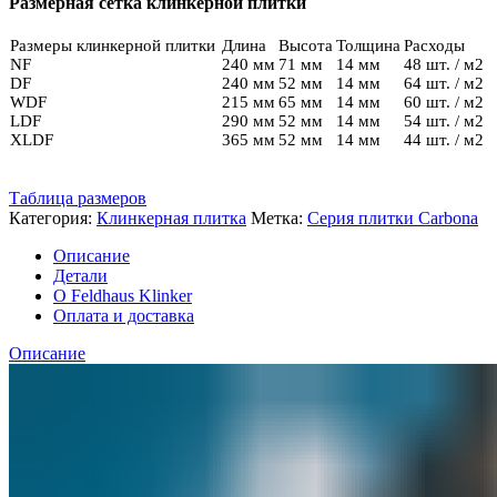
Размерная сетка клинкерной плитки
NF14
Размеры клинкерной плитки
Длина
Высота
Толщина
Расходы
NF
240 мм
71 мм
14 мм
48 шт. / м2
DF
240 мм
52 мм
14 мм
64 шт. / м2
WDF
215 мм
65 мм
14 мм
60 шт. / м2
LDF
290 мм
52 мм
14 мм
54 шт. / м2
XLDF
365 мм
52 мм
14 мм
44 шт. / м2
Таблица размеров
Категория:
Клинкерная плитка
Метка:
Серия плитки Carbona
Описание
Детали
О Feldhaus Klinker
Оплата и доставка
Описание