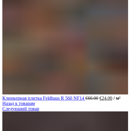
Клинкерная плитка Feldhaus R 560 NF14
€
60.00
€
24.00
/ м²
Назад к товарам
Следующий товар