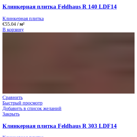
Клинкерная плитка Feldhaus R 140 LDF14
Клинкерная плитка
€
55.04
/ м²
В корзину
Сравнить
Быстрый просмотр
Добавить в список желаний
Закрыть
Клинкерная плитка Feldhaus R 303 LDF14