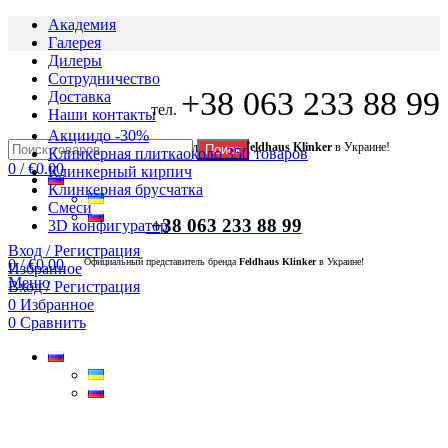
Академия
Галерея
Дилеры
Сотрудничество
+38 063 233 88 99
Доставка
тел.
Наши контакты
Акции
до -30%
Официальный представитель бренда
Feldhaus Klinker
в Украине!
Поиск
Клинкерная плитка
около 350 товаров
0
/
€
0.00
Клинкерный кирпич
Клинкерная брусчатка
Смеси
+38 063 233 88 99
3D конфигуратор
Вход / Регистрация
0
/
€
0.00
Официальный представитель бренда
Feldhaus Klinker
в Украине!
Избранное
Меню
Вход / Регистрация
0
Избранное
0
Сравнить