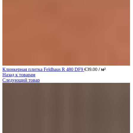
Клинкерная плитка Feldhaus R 480 DF9
€
39.00
/ м²
Назад к товарам
Следующий товар