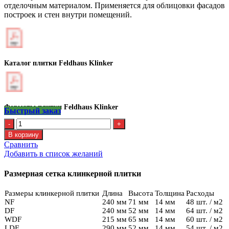
отделочным материалом. Применяется для облицовки фасадов
построек и стен внутри помещений.
Каталог плитки Feldhaus Klinker
Форматы плитки Feldhaus Klinker
Быстрый заказ
Количество
Клинкерная
В корзину
плитка
Сравнить
Feldhaus
Добавить в список желаний
R
500
Размерная сетка клинкерной плитки
NF9
Размеры клинкерной плитки
Длина
Высота
Толщина
Расходы
NF
240 мм
71 мм
14 мм
48 шт. / м2
DF
240 мм
52 мм
14 мм
64 шт. / м2
WDF
215 мм
65 мм
14 мм
60 шт. / м2
LDF
290 мм
52 мм
14 мм
54 шт. / м2