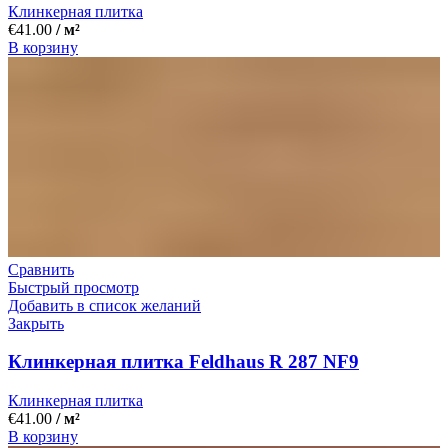
Клинкерная плитка
€
41.00
/ м²
В корзину
Сравнить
Быстрый просмотр
Добавить в список желаний
Закрыть
Клинкерная плитка Feldhaus R 287 NF9
Клинкерная плитка
€
41.00
/ м²
В корзину