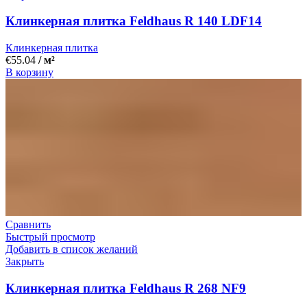
Клинкерная плитка Feldhaus R 140 LDF14
Клинкерная плитка
€
55.04
/ м²
В корзину
Сравнить
Быстрый просмотр
Добавить в список желаний
Закрыть
Клинкерная плитка Feldhaus R 268 NF9