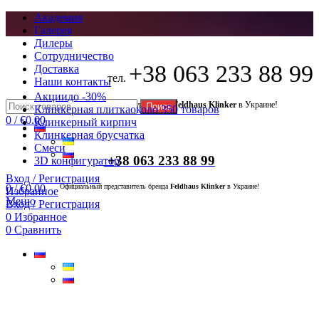
Академия
Галерея
Дилеры
Сотрудничество
+38 063 233 88 99
Доставка
тел.
Наши контакты
Акции
до -30%
Официальный представитель бренда
Feldhaus Klinker
в Украине!
Поиск
Клинкерная плитка
около 350 товаров
0
/
€
0.00
Клинкерный кирпич
Клинкерная брусчатка
Смеси
+38 063 233 88 99
3D конфигуратор
Вход / Регистрация
0
/
€
0.00
Официальный представитель бренда
Feldhaus Klinker
в Украине!
Избранное
Меню
Вход / Регистрация
0
Избранное
0
Сравнить