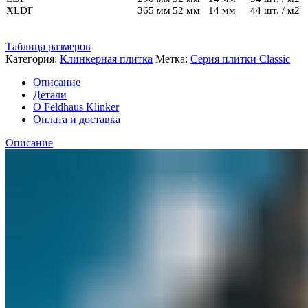
XLDF
365 мм
52 мм
14 мм
44 шт. / м2
Таблица размеров
Категория:
Клинкерная плитка
Метка:
Серия плитки Classic
Описание
Детали
О Feldhaus Klinker
Оплата и доставка
Описание