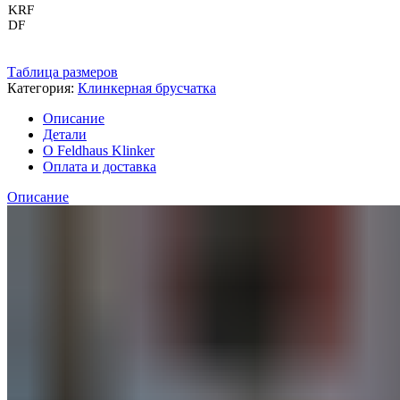
KRF
DF
Таблица размеров
Категория:
Клинкерная брусчатка
Описание
Детали
О Feldhaus Klinker
Оплата и доставка
Описание