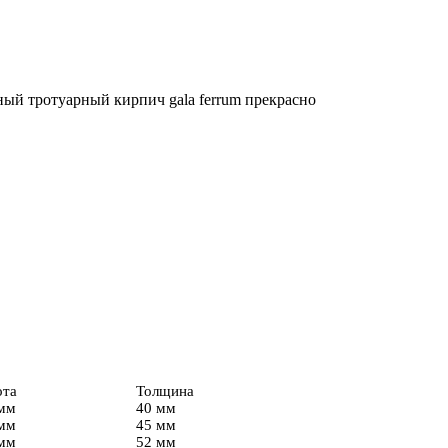
сный тротуарный кирпич gala ferrum прекрасно
ота
Толщина
мм
40 мм
мм
45 мм
мм
52 мм