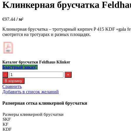
Kлинкерная брусчатка Feldha
€
97.44
/ м²
Клинкерная брусчатка – тротуарный кирпич P 415 KDF «gala fer
смотрится на тротуарах и разных площадях.
Каталог брусчатки Feldhaus Klinker
Быстрый заказ
Количество
Kлинкерная
В корзину
брусчатка
Сравнить
Feldhaus
Добавить в список желаний
P
415
Размерная сетка клинкерной брусчатки
KDF
Размеры клинкерной брусчатки
SKF
KF
KDF