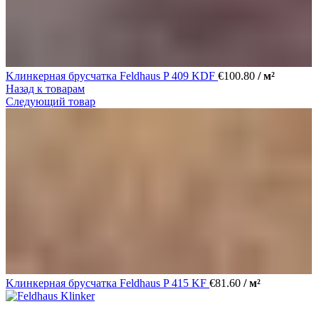
Kлинкерная брусчатка Feldhaus P 409 KDF
€
100.80
/ м²
Назад к товарам
Следующий товар
Kлинкерная брусчатка Feldhaus P 415 KF
€
81.60
/ м²