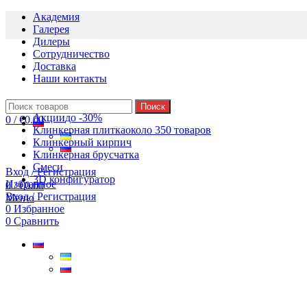
Академия
Галерея
Дилеры
Сотрудничество
Доставка
Наши контакты
Поиск
Акции
до -30%
0
/
€
0.00
Клинкерная плитка
около 350 товаров
Клинкерный кирпич
Клинкерная брусчатка
Смеси
Вход / Регистрация
3D конфигуратор
Избранное
0
/
€
0.00
Вход / Регистрация
Меню
0
Избранное
0
Сравнить