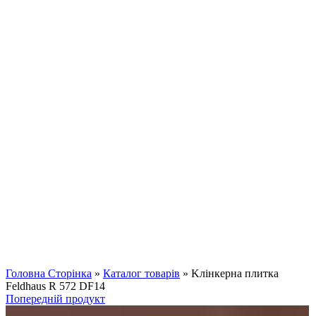
Клацніть, щоб збільшити
Головна Сторінка
»
Каталог товарів
»
Kлінкерна плитка
Feldhaus R 572 DF14
Попередній продукт