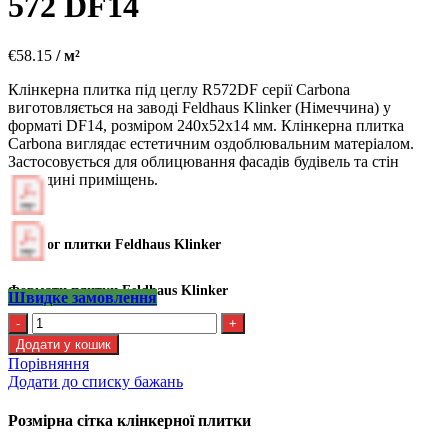
572 DF14
€
58.15
/ м²
Клінкерна плитка під цеглу R572DF серії Carbona
виготовляється на заводі Feldhaus Klinker (Німеччина) у
форматі DF14, розміром 240х52х14 мм. Клінкерна плитка
Carbona виглядає естетичним оздоблювальним матеріалом.
Застосовується для облицювання фасадів будівель та стін
усередині приміщень.
Каталог плитки Feldhaus Klinker
Формати плитки Feldhaus Klinker
Швидке замовлення
Kлінкерна
плитка
Додати у кошик
Feldhaus
Порівняння
R
Додати до списку бажань
572
DF14
Розмірна сітка клінкерної плитки
кількість