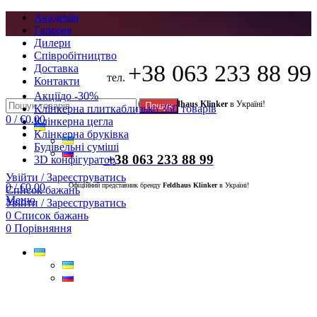
Академія
Галерея
Дилери
Cпівробітництво
+38 063 233 88 99
Доставка
тел.
Контакти
Акції
до -30%
Офіційний представник бренду
Feldhaus Klinker
в Україні!
Пошук
Клінкерна плитка
близько 350 товарів
0
/
€
0.00
Клінкерна цегла
Клінкерна бруківка
Будівельні суміші
+38 063 233 88 99
3D конфігуратор
Увійти / Зареєструватись
0
/
€
0.00
Офіційний представник бренду
Feldhaus Klinker
в Україні!
Список бажань
Меню
Увійти / Зареєструватись
0
Список бажань
0
Порівняння