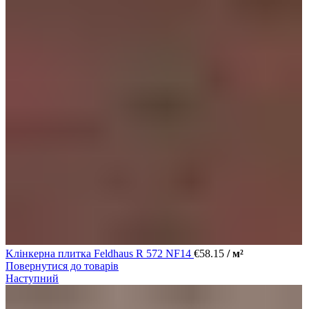
Kлінкерна плитка Feldhaus R 572 NF14
€
58.15
/ м²
Повернутися до товарів
Наступний