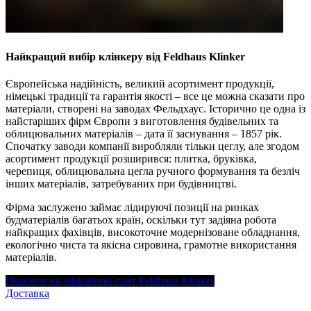
Найкращий вибір клінкеру від Feldhaus Klinker
Європейська надійність, великий асортимент продукції,
німецькі традиції та гарантія якості – все це можна сказати про
матеріали, створені на заводах Фельдхаус. Історично це одна із
найстаріших фірм Європи з виготовлення будівельних та
облицювальних матеріалів – дата її заснування – 1857 рік.
Спочатку заводи компанії виробляли тільки цеглу, але згодом
асортимент продукції розширився: плитка, бруківка,
черепиця, облицювальна цегла ручного формування та безліч
інших матеріалів, затребуваних при будівництві.
Фірма заслужено займає лідируючі позиції на ринках
будматеріалів багатьох країн, оскільки тут задіяна робота
найкращих фахівців, високоточне модернізоване обладнання,
екологічно чиста та якісна сировина, грамотне використання
матеріалів.
Перейти на офіційний сайт Feldhaus Klinker
Доставка