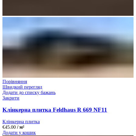
Порівняння
Швидкий перегляд
Додати до списку бажань
Закрити
Kлінкерна плитка Feldhaus R 669 NF11
Клінкерна плитка
€
45.00
/ м²
Додати у кошик