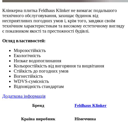
Клінкерна плитка Feldhaus Klinker не вимагає подальшого
технічного обслуговування, захищає будинок від
несприятливих погодних умов і, крім того, завдяки своїм
технічним характеристикам та високому естетичному вигляду
є показником якості та престижності будівлі.
Огляд властивостей:
Морозостійкість
Екологічність
Низьке водопоглинання
Кольоростійкість від вигоряння та вицвітання
Стійкість до погодних умов
Вогнестійкість
WDVS-сумісність
Відповідність стандартам
Додаткова інформація
Бренд
Feldhaus Klinker
Країна виробник
Німеччина