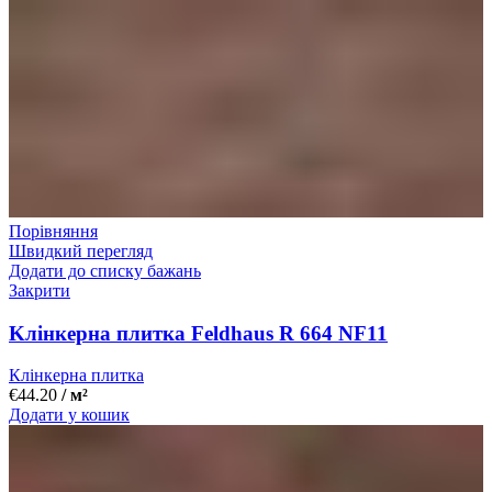
Порівняння
Швидкий перегляд
Додати до списку бажань
Закрити
Kлінкерна плитка Feldhaus R 664 NF11
Клінкерна плитка
€
44.20
/ м²
Додати у кошик