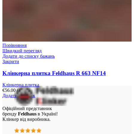
Порівняння
Швидкий перегляд
Додати до списку бажань
Закрити
Kлінкерна плитка Feldhaus R 663 NF14
Клінкерна плитка
€
56.00
/ м²
Додати у кошик
Офіційний представник
бренду
Feldhaus
в Україні!
Клінкер від виробника.