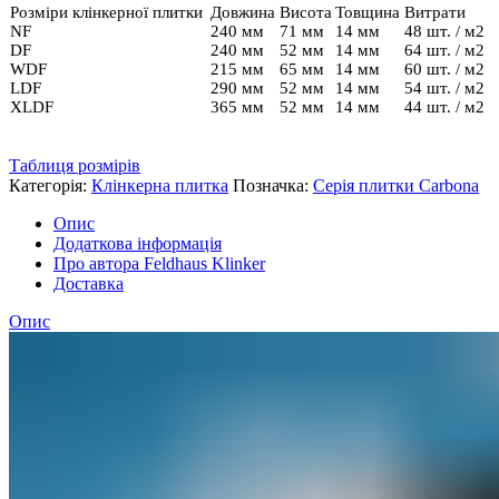
Розміри клінкерної плитки
Довжина
Висота
Товщина
Витрати
NF
240 мм
71 мм
14 мм
48 шт. / м2
DF
240 мм
52 мм
14 мм
64 шт. / м2
WDF
215 мм
65 мм
14 мм
60 шт. / м2
LDF
290 мм
52 мм
14 мм
54 шт. / м2
XLDF
365 мм
52 мм
14 мм
44 шт. / м2
Таблиця розмірів
Категорія:
Клінкерна плитка
Позначка:
Серія плитки Carbona
Опис
Додаткова інформація
Про автора Feldhaus Klinker
Доставка
Опис