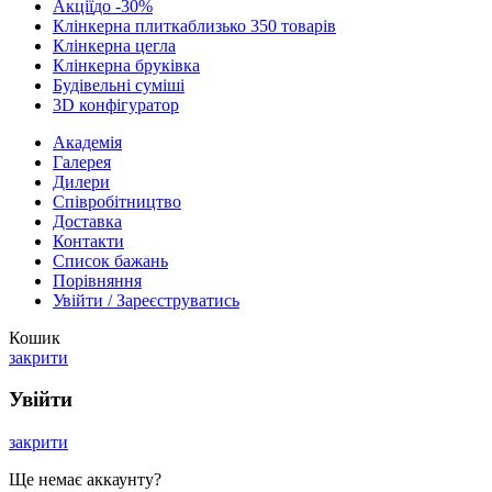
Акції
до -30%
Клінкерна плитка
близько 350 товарів
Клінкерна цегла
Клінкерна бруківка
Будівельні суміші
3D конфігуратор
Академія
Галерея
Дилери
Cпівробітництво
Доставка
Контакти
Список бажань
Порівняння
Увійти / Зареєструватись
Кошик
закрити
Увійти
закрити
Ще немає аккаунту?