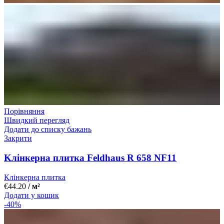
Порівняння
Швидкий перегляд
Додати до списку бажань
Закрити
Kлінкерна плитка Feldhaus R 658 NF11
Клінкерна плитка
€
44.20
/ м²
Додати у кошик
-40%