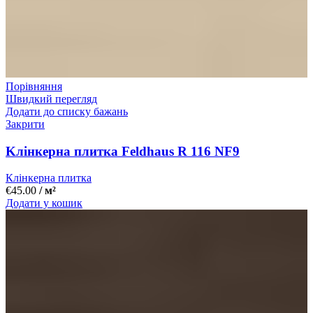
Порівняння
Швидкий перегляд
Додати до списку бажань
Закрити
Kлінкерна плитка Feldhaus R 116 NF9
Клінкерна плитка
€
45.00
/ м²
Додати у кошик