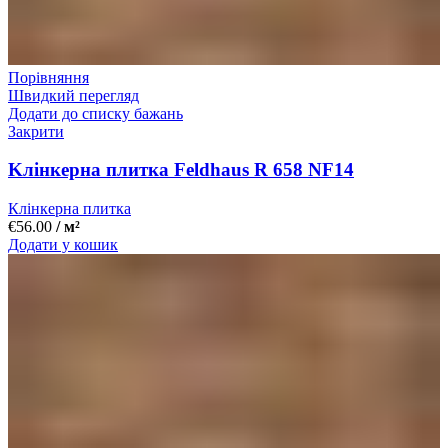
Порівняння
Швидкий перегляд
Додати до списку бажань
Закрити
Kлінкерна плитка Feldhaus R 658 NF14
Клінкерна плитка
€
56.00
/ м²
Додати у кошик