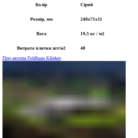
Колір
Сірий
Розмір, мм
240x71x11
Вага
19,5 кг / м2
Витрата плитки шт/м2
48
Про автора Feldhaus Klinker