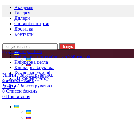
Академія
Галерея
Дилери
Cпівробітництво
Доставка
Контакти
Пошук
Акції
до -30%
0
/
€
0.00
Клінкерна плитка
близько 350 товарів
Клінкерна цегла
Клінкерна бруківка
Будівельні суміші
Увійти / Зареєструватись
3D конфігуратор
Список бажань
0
/
€
0.00
Увійти / Зареєструватись
Меню
0
Список бажань
0
Порівняння