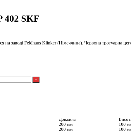
P 402 SKF
я на заводі Feldhaus Klinker (Німеччина). Червона тротуарна цег
Довжина
Висот
200 мм
100 м
200 мм
100 м