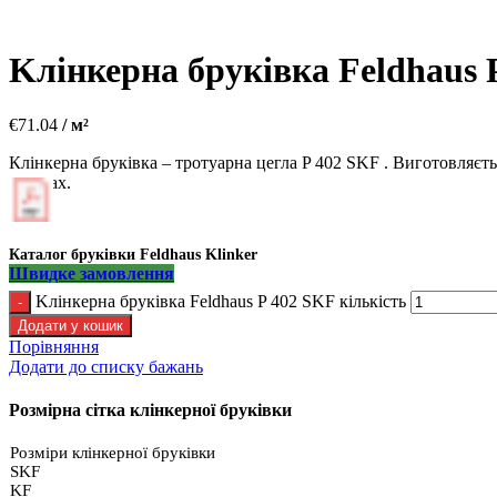
Kлінкерна бруківка Feldhaus 
€
71.04
/ м²
Клінкерна бруківка – тротуарна цегла P 402 SKF . Виготовляєтьс
площах.
Каталог бруківки Feldhaus Klinker
Швидке замовлення
Kлінкерна бруківка Feldhaus P 402 SKF кількість
Додати у кошик
Порівняння
Додати до списку бажань
Розмірна сітка клінкерної бруківки
Розміри клінкерної бруківки
SKF
KF