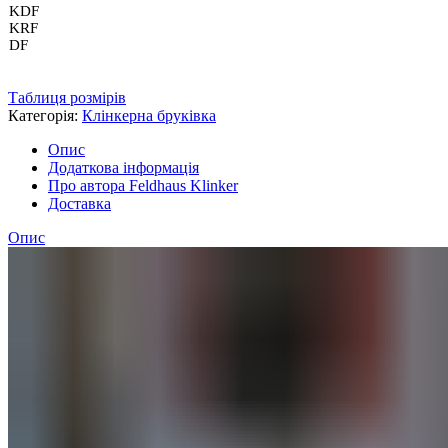
KDF
KRF
DF
Таблиця розмірів
Категорія:
Клінкерна бруківка
Опис
Додаткова інформація
Про автора Feldhaus Klinker
Доставка
Опис