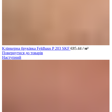
Kлінкерна бруківка Feldhaus P 203 SKF
€
85.44
/ м²
Повернутися до товарів
Наступний