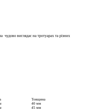
ла чудово виглядає на тротуарах та різних
а
Товщина
м
40 мм
м
45 мм