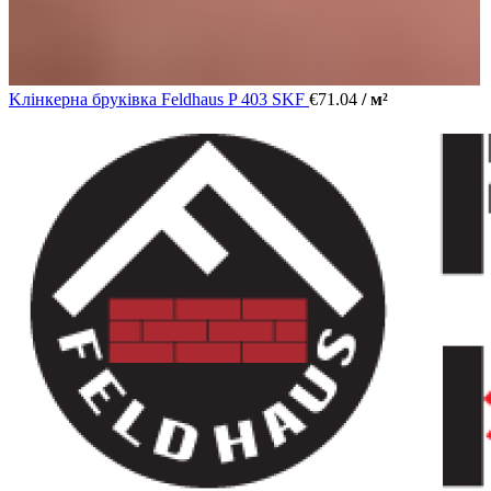
Kлінкерна бруківка Feldhaus P 403 SKF
€
71.04
/ м²