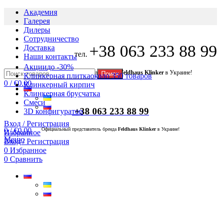
Академия
Галерея
Дилеры
Сотрудничество
+38 063 233 88 99
Доставка
тел.
Наши контакты
Акции
до -30%
Официальный представитель бренда
Feldhaus Klinker
в Украине!
Поиск
Клинкерная плитка
около 350 товаров
0
/
€
0.00
Клинкерный кирпич
Клинкерная брусчатка
Смеси
+38 063 233 88 99
3D конфигуратор
Вход / Регистрация
0
/
€
0.00
Официальный представитель бренда
Feldhaus Klinker
в Украине!
Избранное
Меню
Вход / Регистрация
0
Избранное
0
Сравнить