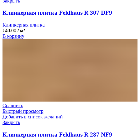
Закрыть
Клинкерная плитка Feldhaus R 307 DF9
Клинкерная плитка
€
40.00
/ м²
В корзину
Сравнить
Быстрый просмотр
Добавить в список желаний
Закрыть
Клинкерная плитка Feldhaus R 287 NF9