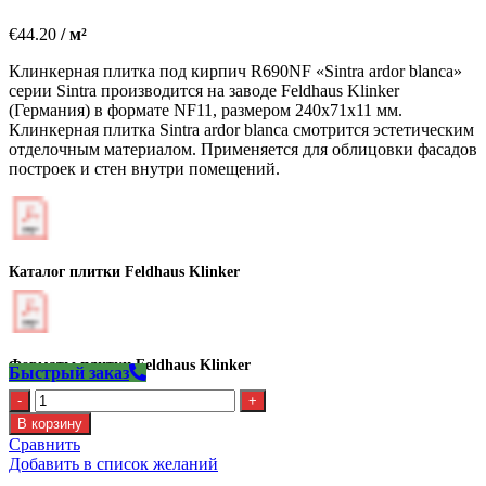
€
44.20
/ м²
Клинкерная плитка под кирпич R690NF «Sintra ardor blanca»
серии Sintra производится на заводе Feldhaus Klinker
(Германия) в формате NF11, размером 240х71х11 мм.
Клинкерная плитка Sintra ardor blanca смотрится эстетическим
отделочным материалом. Применяется для облицовки фасадов
построек и стен внутри помещений.
Каталог плитки Feldhaus Klinker
Форматы плитки Feldhaus Klinker
Быстрый заказ
Количество
Клинкерная
В корзину
плитка
Сравнить
Feldhaus
Добавить в список желаний
R