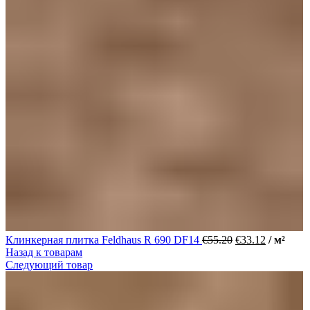
Клинкерная плитка Feldhaus R 690 DF14
€
55.20
€
33.12
/ м²
Назад к товарам
Следующий товар