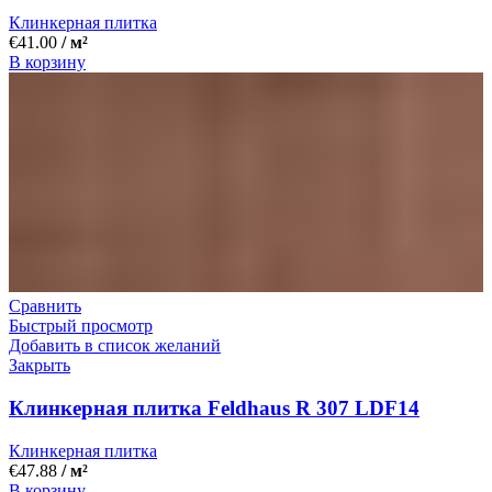
Клинкерная плитка
€
41.00
/ м²
В корзину
Сравнить
Быстрый просмотр
Добавить в список желаний
Закрыть
Клинкерная плитка Feldhaus R 307 LDF14
Клинкерная плитка
€
47.88
/ м²
В корзину