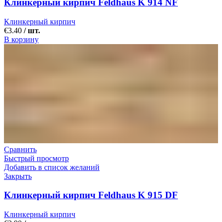
Клинкерный кирпич Feldhaus K 914 NF
Клинкерный кирпич
€
3.40
/ шт.
В корзину
Сравнить
Быстрый просмотр
Добавить в список желаний
Закрыть
Клинкерный кирпич Feldhaus K 915 DF
Клинкерный кирпич