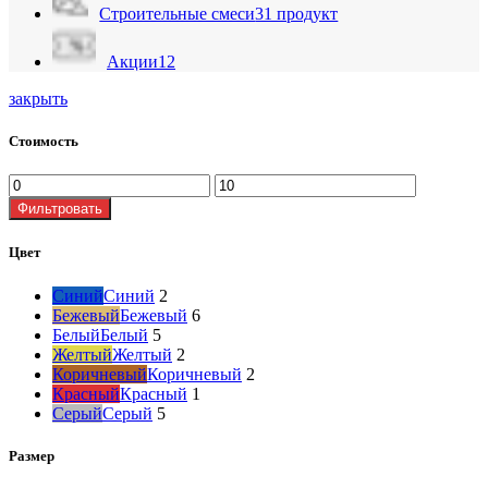
Cтроительные смеси
31 продукт
Акции
12
закрыть
Стоимость
Фильтровать
Цвет
Cиний
Cиний
2
Бежевый
Бежевый
6
Белый
Белый
5
Желтый
Желтый
2
Коричневый
Коричневый
2
Красный
Красный
1
Серый
Серый
5
Размер