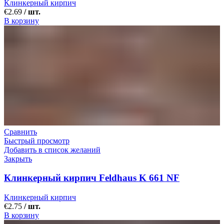
Клинкерный кирпич
€
2.69
/ шт.
В корзину
Сравнить
Быстрый просмотр
Добавить в список желаний
Закрыть
Клинкерный кирпич Feldhaus K 661 NF
Клинкерный кирпич
€
2.75
/ шт.
В корзину