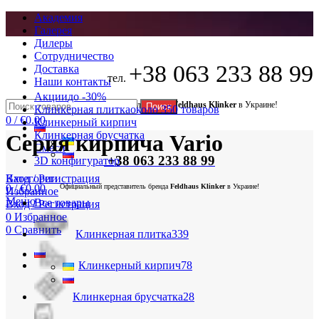
Академия
Галерея
Дилеры
Сотрудничество
+38 063 233 88 99
Доставка
тел.
Наши контакты
Акции
до -30%
Официальный представитель бренда
Feldhaus Klinker
в Украине!
Поиск
Клинкерная плитка
около 350 товаров
0
/
€
0.00
Клинкерный кирпич
Клинкерная брусчатка
Серия кирпича Vario
Смеси
+38 063 233 88 99
3D конфигуратор
Вход / Регистрация
Категории
0
/
€
0.00
Официальный представитель бренда
Feldhaus Klinker
в Украине!
Избранное
Меню
Все
товары
Вход / Регистрация
0
Избранное
0
Сравнить
Клинкерная плитка
339
Клинкерный кирпич
78
Клинкерная брусчатка
28