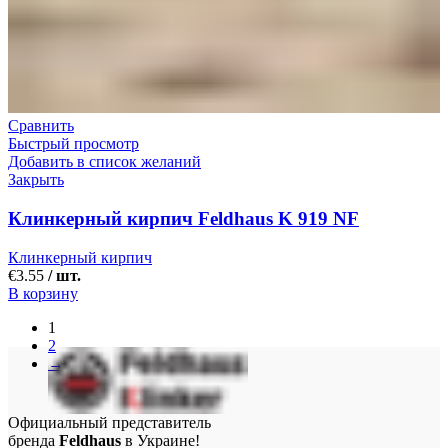
Сравнить
Быстрый просмотр
Добавить в список желаний
Закрыть
Клинкерный кирпич Feldhaus K 919 NF
Клинкерный кирпич
€
3.55
/ шт.
В корзину
1
2
→
Официальный представитель
бренда
Feldhaus
в Украине!