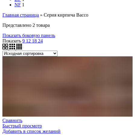
NF
1
Главная страница
»
Серия кирпича Bacco
Представлено 2 товара
Показать боковую панель
Показать
9
12
18
24
Сравнить
Быстрый просмотр
Добавить в список желаний