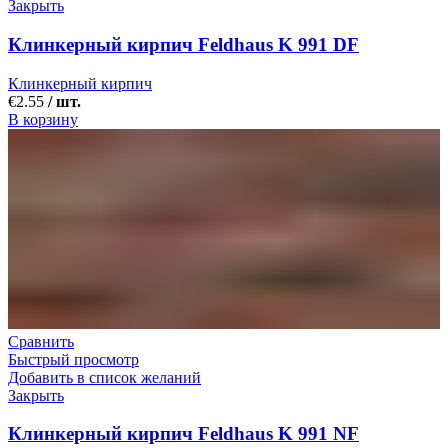
Закрыть
Клинкерный кирпич Feldhaus K 991 DF
Клинкерный кирпич
€
2.55
/ шт.
В корзину
Сравнить
Быстрый просмотр
Добавить в список желаний
Закрыть
Клинкерный кирпич Feldhaus K 991 NF