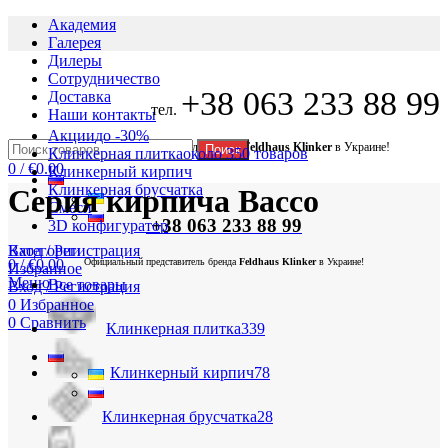
Академия
Галерея
Дилеры
Сотрудничество
+38 063 233 88 99
Доставка
тел.
Наши контакты
Акции
до -30%
Официальный представитель бренда
Feldhaus Klinker
в Украине!
Поиск
Клинкерная плитка
около 350 товаров
0
/
€
0.00
Клинкерный кирпич
Клинкерная брусчатка
Серия кирпича Bacco
Смеси
+38 063 233 88 99
3D конфигуратор
Вход / Регистрация
Категории
0
/
€
0.00
Официальный представитель бренда
Feldhaus Klinker
в Украине!
Избранное
Меню
Все
товары
Вход / Регистрация
0
Избранное
0
Сравнить
Клинкерная плитка
339
Клинкерный кирпич
78
Клинкерная брусчатка
28